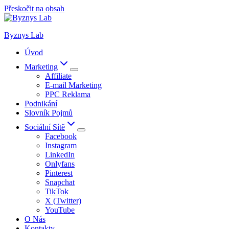
Přeskočit na obsah
Byznys Lab
Úvod
Marketing
Affiliate
E-mail Marketing
PPC Reklama
Podnikání
Slovník Pojmů
Sociální Sítě
Facebook
Instagram
LinkedIn
Onlyfans
Pinterest
Snapchat
TikTok
X (Twitter)
YouTube
O Nás
Kontakty