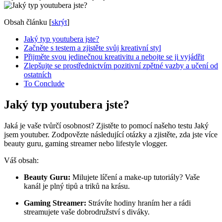
Obsah článku
[
skrýt
]
Jaký typ ‌youtubera jste?
Začněte s testem a⁤ zjistěte svůj kreativní ⁣styl
Přijměte svou jedinečnou kreativitu a ‍nebojte se ji vyjádřit
Zlepšujte​ se prostřednictvím pozitivní zpětné ​vazby a​ učení ​od⁢
ostatních
To ‍Conclude
Jaký typ ‌youtubera jste?
Jaká je vaše tvůrčí osobnost? Zjistěte to​ pomocí našeho testu Jaký
jsem​ youtuber.⁣ Zodpovězte následující ⁤otázky a ⁣zjistěte,‍ zda jste více
beauty guru, ⁣gaming‌ streamer nebo lifestyle vlogger.
Váš⁢ obsah:
Beauty Guru:
Milujete líčení a make-up⁣ tutoriály?‌ Vaše
kanál je plný tipů a triků na⁤ krásu.
Gaming Streamer:
Strávíte hodiny ⁤hraním her a rádi
⁤streamujete vaše dobrodružství s diváky.