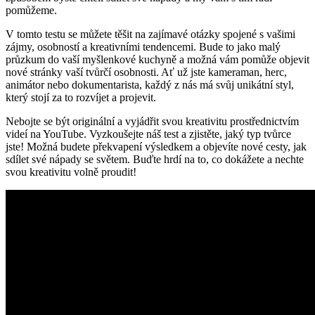
pomůžeme.
V tomto⁣ testu se můžete těšit na zajímavé otázky spojené ⁤s vašimi
zájmy, osobností ‌a kreativními tendencemi. Bude to​ jako malý
průzkum do vaší myšlenkové kuchyně⁣ a možná ​vám⁣ pomůže objevit‌
nové stránky vaší ​tvůrčí osobnosti. ⁤Ať už jste​ kameraman,⁣ herc,
animátor nebo dokumentarista, každý z nás má ‍svůj unikátní⁢ styl,
který⁣ stojí za to rozvíjet a projevit.
Nebojte se být originální a vyjádřit svou kreativitu ⁤prostřednictvím
videí na YouTube. ⁤Vyzkoušejte náš test a ​zjistěte, jaký ⁢typ tvůrce‍
jste! ‍Možná budete překvapení⁤ výsledkem a objevíte ⁢nové cesty,​ jak
sdílet své nápady se světem. Buďte hrdí na to,‍ co dokážete ‍a ⁤nechte
svou kreativitu volně‌ proudit!