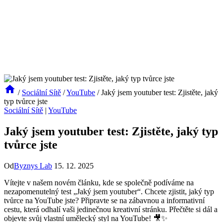
/
Sociální Sítě
/
YouTube
/
Jaký jsem youtuber test: Zjistěte, jaký
typ tvůrce jste
Sociální Sítě
|
YouTube
Jaký jsem youtuber test: Zjistěte, jaký typ
tvůrce jste
Od
Byznys Lab
15. 12. 2025
Vítejte ‌v našem novém článku, kde se‍ společně podíváme na
nezapomenutelný test „Jaký jsem youtuber“. Chcete zjistit, jaký typ
tvůrce na YouTube jste? Připravte se‍ na ‍zábavnou ⁤a informativní⁢
cestu, která odhalí vaši jedinečnou⁢ kreativní stránku. Přečtěte si dál ​a
objevte svůj vlastní⁤ umělecký‍ styl⁤ na YouTube! 🎥✨