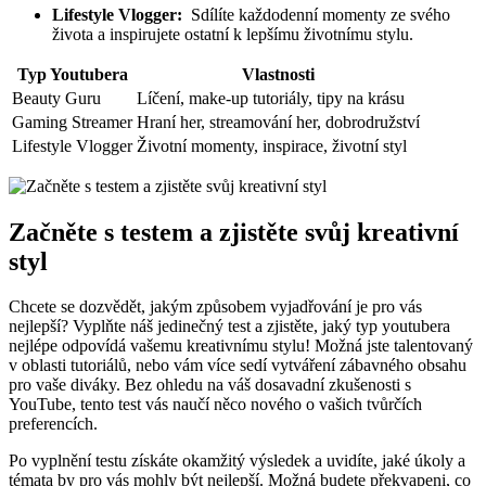
Lifestyle Vlogger:
‌ Sdílíte⁣ každodenní momenty ze⁢ svého
života⁢ a ⁤inspirujete ostatní ​k lepšímu životnímu‌ stylu.
Typ‌ Youtubera
Vlastnosti
Beauty ‍Guru
Líčení, ⁣make-up tutoriály, tipy ‌na krásu
Gaming Streamer
Hraní her, streamování her,​ dobrodružství
Lifestyle⁤ Vlogger
Životní momenty,​ inspirace, životní ⁤styl
Začněte s testem a⁤ zjistěte svůj kreativní
⁣styl
Chcete se dozvědět, ‍jakým způsobem vyjadřování ⁤je pro ⁤vás
nejlepší? Vyplňte​ náš jedinečný test a ⁣zjistěte, jaký typ⁤ youtubera
nejlépe ⁢odpovídá vašemu kreativnímu stylu! Možná jste ‍talentovaný
v​ oblasti tutoriálů, ‌nebo vám více sedí vytváření zábavného obsahu⁤
pro⁣ vaše⁣ diváky.⁢ Bez ohledu ⁢na ⁣váš ‍dosavadní ‍zkušenosti s
YouTube, tento test⁤ vás naučí něco ⁢nového o vašich‌ tvůrčích
‌preferencích.
Po⁢ vyplnění testu získáte okamžitý‌ výsledek ⁢a‌ uvidíte, ‍jaké⁣ úkoly​ a
témata by pro⁣ vás ⁢mohly být nejlepší.⁢ Možná⁤ budete překvapeni, ‌co⁤