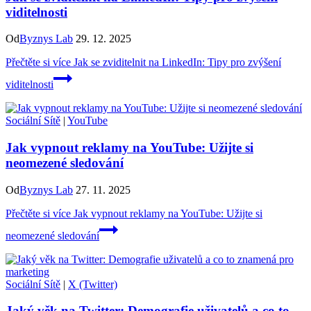
viditelnosti
Od
Byznys Lab
29. 12. 2025
Přečtěte si více
Jak se zviditelnit na LinkedIn: Tipy pro zvýšení
viditelnosti
Sociální Sítě
|
YouTube
Jak vypnout reklamy na YouTube: Užijte si
neomezené sledování
Od
Byznys Lab
27. 11. 2025
Přečtěte si více
Jak vypnout reklamy na YouTube: Užijte si
neomezené sledování
Sociální Sítě
|
X (Twitter)
Jaký věk na Twitter: Demografie uživatelů a co to