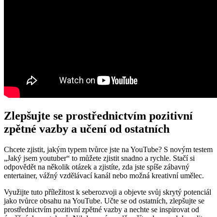
Zlepšujte​ se prostřednictvím pozitivní
zpětné ​vazby a​ učení ​od⁢ ostatních
Chcete zjistit, jakým typem tvůrce jste na YouTube? S ​novým testem
„Jaký jsem youtuber“‍ to můžete zjistit snadno a rychle. Stačí ​si
⁢odpovědět ‍na několik otázek a zjistíte, ⁢zda jste spíše​ zábavný
entertainer, ⁢vážný vzdělávací kanál nebo možná kreativní​ umělec.
Využijte tuto příležitost k seberozvoji⁣ a‍ objevte svůj ⁤skrytý ⁢potenciál
jako tvůrce obsahu na ⁢YouTube. Učte se⁢ od‍ ostatních, zlepšujte ⁣se
prostřednictvím pozitivní ⁤zpětné ⁢vazby a nechte se inspirovat od‌