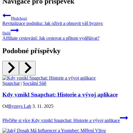
Navigace pro příspěvek
Předchozí
Revitalizace podniku: Jak oživit a obnovit váš byznys
Další
Affiliate cestování: Jak cestovat a přitom vydělávat?
Podobné příspěvky
Snapchat
|
Sociální Sítě
Kdy vznikl Snapchat: Historie a vývoj aplikace
Od
Byznys Lab
3. 11. 2025
Přečtěte si více
Kdy vznikl Snapchat: Historie a vývoj aplikace