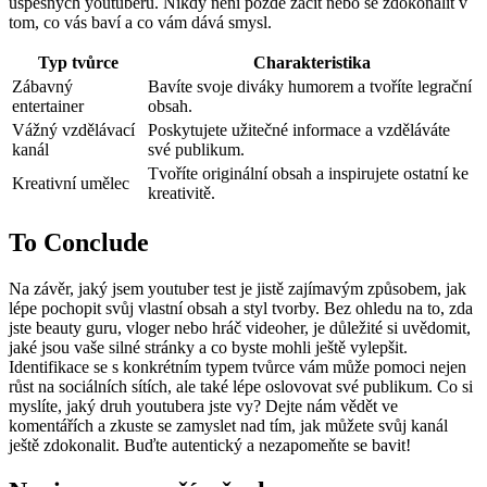
úspěšných youtuberů. Nikdy není pozdě začít nebo ⁣se zdokonalit v
tom,⁣ co vás baví a ⁢co vám dává smysl.
Typ‌ tvůrce
Charakteristika
Zábavný
Bavíte ​svoje diváky ‌humorem​ a tvoříte legrační
entertainer
obsah.
Vážný ⁢vzdělávací
Poskytujete užitečné informace a‌ vzděláváte
kanál
své publikum.
Tvoříte ​originální‌ obsah ​a ⁤inspirujete ostatní​ ke
Kreativní ⁤umělec
kreativitě.
To ‍Conclude
Na závěr, jaký jsem youtuber test je jistě zajímavým způsobem, ​jak
lépe ⁤pochopit ​svůj ‌vlastní obsah a styl tvorby. ⁤Bez ohledu ‌na to, zda
jste ‌beauty guru, vloger nebo hráč videoher, je důležité⁢ si uvědomit,
jaké jsou vaše silné ‌stránky a⁢ co‍ byste mohli ještě​ vylepšit.
Identifikace se s konkrétním typem tvůrce vám může ‌pomoci​ nejen
růst na sociálních sítích, ale také lépe oslovovat⁣ své ​publikum. Co ⁤si
myslíte, jaký​ druh youtubera⁣ jste vy? ​Dejte ⁣nám‍ vědět ve ​
komentářích a ⁢zkuste se‌ zamyslet ⁣nad tím, ​jak můžete svůj kanál
ještě zdokonalit. ‍Buďte autentický⁣ a⁣ nezapomeňte se⁣ bavit!