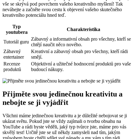
vše se skrývá ​pod povrchem vašeho kreativního myšlení! Tak
neváhejte a ⁢začněte svou⁢ cestu k objevení vašeho skutečného
kreativního potenciálu hned ‍teď.
Typ
Charakteristika
youtubera
Zábavný a‌ informativní ‌obsah pro všechny, ⁤kteří se‌
Tutoriál guru
chtějí naučit něco nového.
Zábavný
Kreativní a ‌zábavný obsah pro všechny, kteří rádi
entertainer
smějí.
Recenze ​
Objektivní ​a‍ užitečné hodnocení produktů ⁢pro vaše
produktů
budoucí nákupy.
Přijměte svou jedinečnou kreativitu a
‍nebojte se ji vyjádřit
Všichni⁣ máme ⁤jedinečnou⁤ kreativitu ‌a je důležité ⁣nebojovat se‍ ji
ukázat světu. Pokud jste ⁣se vždy ‌zajímali o ⁤tvorbu obsahu na⁤
YouTube a rádi byste ⁣věděli, jaký typ tvůrce jste,⁣ máme pro ⁣vás
‌skvělý​ test! Určitě jste se ​už‌ někdy zamysleli‌ nad tím, jakým​
způsobem byste chtěli ​sdílet ‌své nápady a⁤ my vám⁢ s⁣ tím rádi