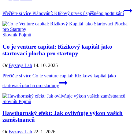
Přečtěte si více
Plánování: Klíčový prvek úspěšného podnikání
Slovník Pojmů
Co je venture capital: Rizikový kapitál jako
startovací plocha pro startupy
Od
Byznys Lab
14. 10. 2025
Přečtěte si více
Co je venture capital: Rizikový kapitál jako
startovací plocha pro startupy
Slovník Pojmů
Hawthornský efekt: Jak ovlivňuje výkon vašich
zaměstnanců
Od
Byznys Lab
22. 1. 2026