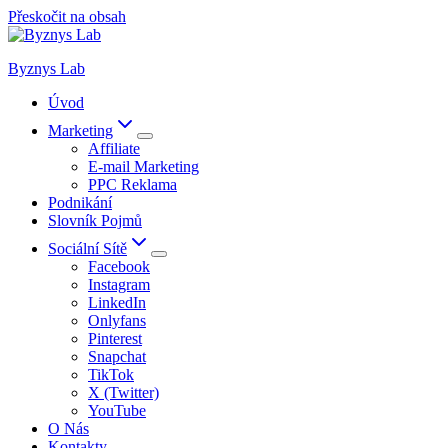
Přeskočit na obsah
Byznys Lab
Úvod
Marketing
Affiliate
E-mail Marketing
PPC Reklama
Podnikání
Slovník Pojmů
Sociální Sítě
Facebook
Instagram
LinkedIn
Onlyfans
Pinterest
Snapchat
TikTok
X (Twitter)
YouTube
O Nás
Kontakty