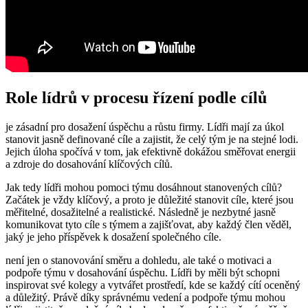
Role lídrů v procesu řízení podle cílů
je zásadní pro dosažení úspěchu a růstu firmy. Lídři mají za úkol
stanovit jasně definované cíle a zajistit, že celý tým je na stejné lodi.
Jejich úloha spočívá v tom, jak efektivně dokážou směřovat energii
a zdroje do dosahování klíčových cílů.
Jak tedy lídři mohou pomoci týmu dosáhnout stanovených cílů?
Začátek je vždy klíčový, a proto je důležité stanovit cíle, které jsou
měřitelné, dosažitelné a realistické. Následně je nezbytné jasně
komunikovat tyto cíle s týmem a zajišťovat, aby každý člen věděl,
jaký je jeho příspěvek k dosažení společného cíle.
není jen o stanovování směru a dohledu, ale také o motivaci a
podpoře týmu v dosahování úspěchu. Lídři by měli být schopni
inspirovat své kolegy a vytvářet prostředí, kde se každý cítí oceněný
a důležitý. Právě díky správnému vedení a podpoře týmu mohou