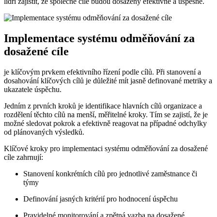
lídři zajistit, že společné cíle budou dosaženy efektivně a úspěšně.
Implementace systému odměňování za
dosažené cíle
je klíčovým prvkem efektivního řízení podle cílů. Při stanovení a
dosahování klíčových cílů je důležité mít jasně definované metriky a
ukazatele úspěchu.
Jedním z prvních kroků je identifikace hlavních cílů organizace a
rozdělení těchto cílů na menší, měřitelné kroky. Tím se zajistí, že je
možné sledovat pokrok a efektivně reagovat na případné odchylky
od plánovaných výsledků.
Klíčové kroky pro implementaci systému odměňování za dosažené
cíle zahrnují:
Stanovení konkrétních cílů pro jednotlivé zaměstnance či
týmy
Definování jasných kritérií pro hodnocení úspěchu
Pravidelné monitorování a zpětná vazba na dosažené