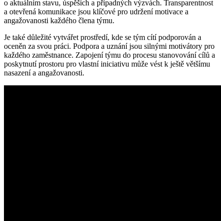
o aktuálním stavu, úspěších a případných výzvách. Transparentnost
a otevřená komunikace jsou klíčové pro udržení motivace a
angažovanosti každého člena týmu.
Je také důležité vytvářet prostředí, kde se tým cítí podporován a
oceněn za svou práci. Podpora a uznání jsou silnými motivátory pro
každého zaměstnance. Zapojení týmu do procesu stanovování cílů a
poskytnutí prostoru pro vlastní iniciativu může vést k ještě většímu
nasazení a angažovanosti.