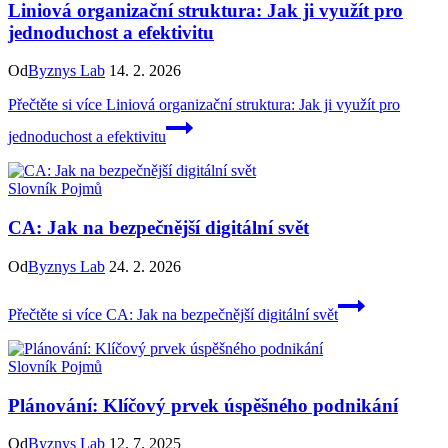
Liniová organizační struktura: Jak ji využít pro
jednoduchost a efektivitu
Od
Byznys Lab
14. 2. 2026
Přečtěte si více
Liniová organizační struktura: Jak ji využít pro
jednoduchost a efektivitu
Slovník Pojmů
CA: Jak na bezpečnější digitální svět
Od
Byznys Lab
24. 2. 2026
Přečtěte si více
CA: Jak na bezpečnější digitální svět
Slovník Pojmů
Plánování: Klíčový prvek úspěšného podnikání
Od
Byznys Lab
12. 7. 2025