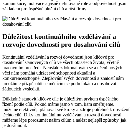
komunikace, motivace a jasně definované role a odpovědnosti jsou
základem pro úspěšné plnění cílů a růst firmy.
Důležitost kontinuálního vzdělávání a
rozvoje dovedností pro dosahování cílů
Kontinuální vzdělávání a rozvoj dovedností jsou klíčové pro
dosahování stanovených cílů ve všech oblastech života, včetně
pracovního prostředí. Neustálé zdokonalování se a učení nových
věcí nám pomáhá udržet své schopnosti aktuální a
konkurenceschopné. Zlepšování svých dovedností a znalostí nám
umožňuje přizpůsobit se měnícím se podmínkám a dosahovat
žádoucích výsledků.
Důkladně stanovit klíčové cíle je důležitým prvkem úspěšného
řízení podle cílů. Pokud máme jasno v tom, kam směřujeme,
můžeme efektivněji plánovat své kroky a zdroje potřebné k dosažení
těchto cílů. Díky kontinuálnímu vzdělávání a rozvoji dovedností
můžeme lépe porozumět našim cílům a nalézt nejlepší způsoby, jak
je dosáhnout.