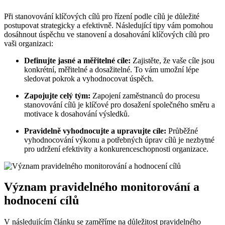
Při stanovování klíčových cílů pro řízení podle cílů je důležité
postupovat strategicky a efektivně. Následující tipy vám pomohou
dosáhnout úspěchu ve stanovení a dosahování klíčových cílů pro
vaši organizaci:
Definujte jasné a měřitelné cíle:
Zajistěte, že vaše cíle jsou
konkrétní, měřitelné a dosažitelné. To vám umožní lépe
sledovat pokrok a vyhodnocovat úspěch.
Zapojujte celý tým:
Zapojení zaměstnanců do procesu
stanovování cílů je klíčové pro dosažení společného směru a
motivace k dosahování výsledků.
Pravidelně vyhodnocujte a upravujte cíle:
Průběžné
vyhodnocování výkonu a potřebných úprav cílů je nezbytné
pro udržení efektivity a konkurenceschopnosti organizace.
Význam pravidelného monitorování a
hodnocení cílů
V následujícím článku se zaměříme na důležitost pravidelného