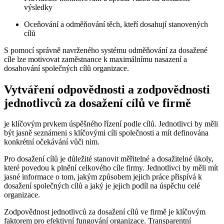
výsledky
Oceňování a odměňování těch, kteří dosahují stanovených
cílů
S pomocí správně navrženého systému odměňování za dosažené
cíle lze motivovat zaměstnance k maximálnímu nasazení a
dosahování společných cílů organizace.
Vytváření odpovědnosti a zodpovědnosti
jednotlivců za dosažení cílů ve firmě
je klíčovým prvkem úspěšného řízení podle cílů. Jednotlivci by měli
být jasně seznámeni s klíčovými cíli společnosti a mít definována
konkrétní očekávání vůči nim.
Pro dosažení cílů je důležité stanovit měřitelné a dosažitelné úkoly,
které povedou k plnění celkového cíle firmy. Jednotlivci by měli mít
jasné informace o tom, jakým způsobem jejich práce přispívá k
dosažení společných cílů a jaký je jejich podíl na úspěchu celé
organizace.
Zodpovědnost jednotlivců za dosažení cílů ve firmě je klíčovým
faktorem pro efektivní fungování organizace. Transparentní