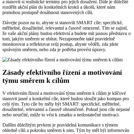
a stanovit si realistické termíny pro jejich dosažení. Dále je důležité
rozdělit akční plán do konkrétních kroků a úkolů, které nám
pomohou postupně dosáhnout stanovených cílů.
Dávejte pozor na to, abyste si stanovili SMART cíle: specifické,
měřitelné, dosažitelné, relevantní a časově omezené. Tím se zajistí,
že vaše akční plány budou efektivní a budete mít jasnou představu o
tom, jakým směrem se ubírat. Nezapomeňte také pravidelně
monitorovat a reflektovat svůj postup, abyste věděli, zda jdete
správným směrem, nebo zda je potřeba provést úpravy.
Zásady efektivního řízení a motivování
týmu směrem k cílům
V efektivním řízení a motivování týmu směrem k cílům je klíčové
stanovit jasné a konkrétní cíle, které budou sloužit jako kompas pro
celý tým. Tyto cíle by měly být SMART: specifické, měřitelné,
dosažitelné, relevantní a časově ohraničené. Pokud jsou cíle nejasné
nebo neurčité, může to vést k zmatku a nedostatečné motivaci.
Dalším důležitým prvkem je pravidelná komunikace s týmem
ohledně cílů a pokroku směrem k nim. Tým by měl být informován