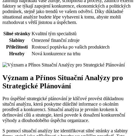
zahrnují například vaše zdroje, schopnosti a procesy, zatímco externí
faktory se týkají zapojení konkurence, ekonomických a politických
podmínek, stejně jako trendů ve vašem odvětví. Díky důkladné
situational analýze budete lépe vybaveni k tomu, abyste mohli
rozhodovat s větší jistotou a úspěchem.
Silné stránky
Kvalitní tým specialistů
Slabiny
Omezené finanční zdroje
Příležitosti
Rostoucí poptávka po vašich produktech
Hrozby
Nová konkurence na trhu
Význam a Přínos Situační Analýzy pro
Strategické Plánování
Pro úspěšné strategické plánování je klíčové provést důkladnou
situční analýzu, která poskytne důležité informace o okolním
prostředí a konkurenci. Situační analýza je prvním krokem k
definování cílů a strategie, která povede k dosažení konkurenční
výhody a dlouhodobého úspěchu organizace.
S pomocí situační analýzy lze identifikovat silné stránky a slabiny