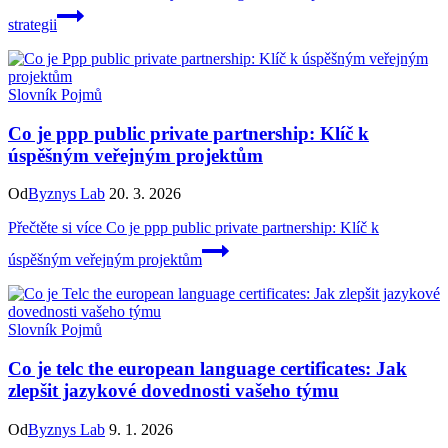
strategii
Slovník Pojmů
Co je ppp public private partnership: Klíč k
úspěšným veřejným projektům
Od
Byznys Lab
20. 3. 2026
Přečtěte si více
Co je ppp public private partnership: Klíč k
úspěšným veřejným projektům
Slovník Pojmů
Co je telc the european language certificates: Jak
zlepšit jazykové dovednosti vašeho týmu
Od
Byznys Lab
9. 1. 2026