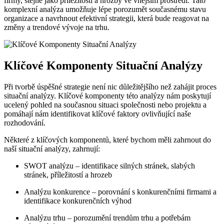
firmy, stejně jako příležitosti a hrozby ve vnějším prostředí. Tato
komplexní analýza umožňuje lépe porozumět současnému stavu
organizace a navrhnout efektivní strategii, která bude reagovat na
změny a trendové vývoje na trhu.
Klíčové Komponenty Situační Analýzy
Při tvorbě úspěšné strategie není nic důležitějšího než zahájit proces
situační analýzy. Klíčové komponenty této analýzy nám poskytují
ucelený pohled na současnou situaci společnosti nebo projektu a
pomáhají nám identifikovat klíčové faktory ovlivňující naše
rozhodování.
Některé z klíčových komponentů, které bychom měli zahrnout do
naší situační analýzy, zahrnují:
SWOT analýzu – identifikace silných stránek, slabých
stránek, příležitostí a hrozeb
Analýzu konkurence – porovnání s konkurenčními firmami a
identifikace konkurenčních výhod
Analýzu trhu – porozumění trendům trhu a potřebám