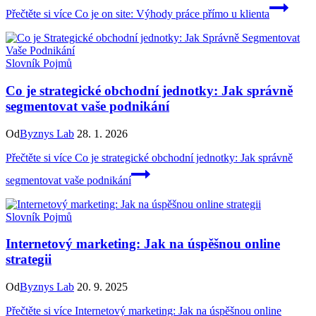
Přečtěte si více
Co je on site: Výhody práce přímo u klienta
Slovník Pojmů
Co je strategické obchodní jednotky: Jak správně
segmentovat vaše podnikání
Od
Byznys Lab
28. 1. 2026
Přečtěte si více
Co je strategické obchodní jednotky: Jak správně
segmentovat vaše podnikání
Slovník Pojmů
Internetový marketing: Jak na úspěšnou online
strategii
Od
Byznys Lab
20. 9. 2025
Přečtěte si více
Internetový marketing: Jak na úspěšnou online