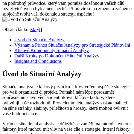
na podrobný průvodce, který vám pomůže dosáhnout vašich cílů
bez zbytečných chyb a neúspěchů. Připravte se na změnu a začněme
společně tvořit vaši dokonalou strategii úspěchu!
Obsah článku
[
skrýt
]
Úvod do Situační Analýzy
Význam a Přínos Situační Analýzy pro Strategické Plánování
Klíčové Komponenty Situační Analýzy
Další Kroky po Dokončení Situační Analýzy
Insights and Conclusions
Úvod do Situační Analýzy
Situační analýza je klíčový první krok k vytvoření úspěšné strategie
pro vaši organizaci či projekt. Pomáhá nám lépe porozumět
současnému stavu věcí a identifikovat klíčové faktory, které
ovlivňují naše rozhodnutí. Provedením této analýzy získáte náhled
na silné stránky, slabiny, příležitosti a hrozby, které mohou ovlivnit
vaše budoucí akce.
V rámci situational analysis je důležité se zaměřit na interní a externí
faktory, které mohou mít vliv na vaše cíle a strategie. Interní faktory