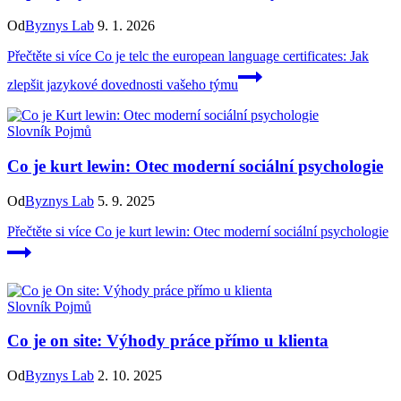
Od
Byznys Lab
9. 1. 2026
Přečtěte si více
Co je telc the european language certificates: Jak
zlepšit jazykové dovednosti vašeho týmu
Slovník Pojmů
Co je kurt lewin: Otec moderní sociální psychologie
Od
Byznys Lab
5. 9. 2025
Přečtěte si více
Co je kurt lewin: Otec moderní sociální psychologie
Slovník Pojmů
Co je on site: Výhody práce přímo u klienta
Od
Byznys Lab
2. 10. 2025