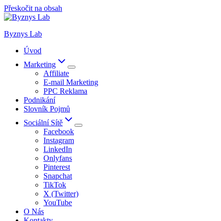
Přeskočit na obsah
Byznys Lab
Úvod
Marketing
Affiliate
E-mail Marketing
PPC Reklama
Podnikání
Slovník Pojmů
Sociální Sítě
Facebook
Instagram
LinkedIn
Onlyfans
Pinterest
Snapchat
TikTok
X (Twitter)
YouTube
O Nás
Kontakty