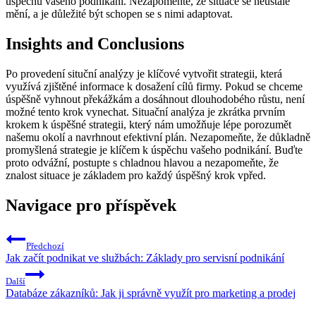
úspěchu vašeho podnikání. Nezapomeňte, že situace se neustále
mění, a je důležité být schopen se s nimi adaptovat.
Insights and Conclusions
Po provedení situční analýzy je klíčové vytvořit strategii, která
využívá zjištěné informace k dosažení cílů firmy. Pokud se chceme
úspěšně vyhnout překážkám a dosáhnout dlouhodobého růstu, není
možné tento krok vynechat. Situační analýza je zkrátka prvním
krokem k úspěšné strategii, který nám umožňuje lépe porozumět
našemu okolí a navrhnout efektivní plán. Nezapomeňte, že důkladně
promyšlená strategie je klíčem k úspěchu vašeho podnikání. Buďte
proto odvážní, postupte s chladnou hlavou a nezapomeňte, že
znalost situace je základem pro každý úspěšný krok vpřed.
Navigace pro příspěvek
Předchozí
Jak začít podnikat ve službách: Základy pro servisní podnikání
Další
Databáze zákazníků: Jak ji správně využít pro marketing a prodej