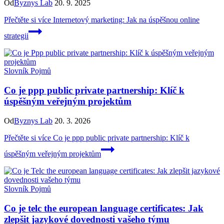
Od
Byznys Lab
20. 9. 2025
Přečtěte si více
Internetový marketing: Jak na úspěšnou online
strategii
Slovník Pojmů
Co je ppp public private partnership: Klíč k
úspěšným veřejným projektům
Od
Byznys Lab
20. 3. 2026
Přečtěte si více
Co je ppp public private partnership: Klíč k
úspěšným veřejným projektům
Slovník Pojmů
Co je telc the european language certificates: Jak
zlepšit jazykové dovednosti vašeho týmu