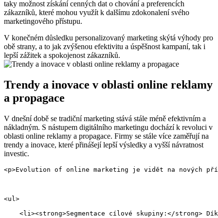
taky možnost získání cenných dat ‍o chování ‍a ⁤preferencích
zákazníků, ‌které ⁤mohou‍ využít⁣ k dalšímu zdokonalení svého‍
marketingového ⁤přístupu.
V ⁢konečném důsledku ​personalizovaný marketing skýtá ‍výhody pro
obě⁢ strany, a to jak zvýšenou efektivitu a úspěšnost⁣ kampaní,‍ tak i
lepší zážitek a‌ spokojenost zákazníků.
Trendy a⁤ inovace v oblasti online⁣ reklamy
a propagace
V dnešní době se ⁣tradiční marketing stává stále ​méně⁣ efektivním⁣ a
nákladným. S nástupem digitálního marketingu dochází⁤ k revoluci v
⁢oblasti online reklamy a​ propagace. Firmy se stále více zaměřují na
‌trendy a inovace, které přinášejí lepší výsledky⁣ a vyšší návratnost⁢
investic.
<p>Evolution of online marketing je vidět na nových pří
<ul>
    <li><strong>Segmentace cílové skupiny:</strong> Dík