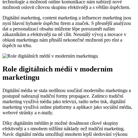
technologie a možnosti online komunikace nám nabízejí nové
možnosti oslovit cílovou skupinu efektivněji a​ s větším úspěchem.
Digitální marketing, content marketing a influencer marketing jsou
nyní hlavní hybatele úspěchu​ firem a​ značek. S přesnější​ analýzou
⁢dat a⁢ personalizací⁤ obsahu můžeme ⁣lépe ‌porozumět našim
‌zákazníkům‌ a efektivněji ‍na ně ‌cílit. Neustálý vývoj a⁤ inovace v
oblasti marketingu nám přináší nekonečné⁣ možnosti pro růst a
úspěch na trhu.
Role digitálních médií v‌ moderním
marketingu
Digitální média ​se⁣ stala nedílnou součástí moderního marketingu a
postupně nahrazují⁣ tradiční formy propagace. Zatímco tradiční‌
marketing využívá média jako televizi, radio nebo tisk,​ digitální
marketing využívá‌ online ⁣platformy a aplikace jako sociální média,
webové stránky ‍a e-maily.
Díky digitálním médiím ⁤je možné dosáhnout cílové skupiny
efektivněji ​a s mnohem nižšími ⁢náklady než⁢ tradiční marketing.
Navíc digitální média umožňují mnohem lepší sledování výkonu