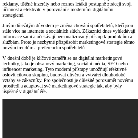
reklamy, tištěné inzeráty nebo roznos letáků postupně ztrácejí svoji
účinnost a efektivitu ​v porovnání‍ s moderními digitálními
strategiemi.
Jiným důležitým důvodem je změna chování spotřebitelů, kteří⁢ jsou
stále více ⁤na internetu a sociálních sítích. Zákazníci ⁣dnes vyhledávají
informace sami a očekávají ⁤personalizovaný přístup k produktům a
službám. Proto je nezbytné přizpůsobit marketingové strategie těmto
novým ​trendům ‍a preferencím spotřebitelů.
V dnešní době je klíčové zaměřit se na digitální marketingové
techniky, jako je obsahový marketing, sociální média, SEO nebo
⁣influencer marketing. ⁤Tyto moderní přístupy umožňují efektivně
oslovit cílovou skupinu,‌ budovat důvěru a vytvářet dlouhodobé
vztahy se zákazníky.⁤ Pro společnosti je důležité porozumět novému⁤
prostředí⁤ a adaptovat‌ své marketingové strategie⁤ tak, aby byly ​
úspěšné v digitální éře.