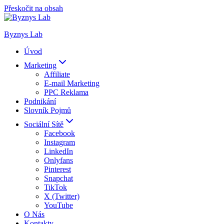
Přeskočit na obsah
Byznys Lab
Úvod
Marketing
Affiliate
E-mail Marketing
PPC Reklama
Podnikání
Slovník Pojmů
Sociální Sítě
Facebook
Instagram
LinkedIn
Onlyfans
Pinterest
Snapchat
TikTok
X (Twitter)
YouTube
O Nás
Kontakty