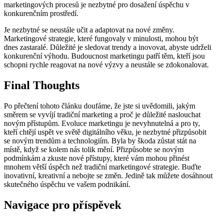
marketingových ⁢procesů ‌je⁢ nezbytné pro dosažení úspěchu v⁢
konkurenčním prostředí.
Je nezbytné‍ se neustále učit a adaptovat na nové ⁣změny.
Marketingové strategie, které fungovaly v minulosti, mohou být
dnes‌ zastaralé. Důležité je sledovat trendy‍ a inovovat, abyste udrželi
konkurenční výhodu. Budoucnost marketingu patří těm, kteří jsou
schopni rychle reagovat⁢ na nové výzvy a neustále se zdokonalovat.
Final Thoughts
Po přečtení tohoto článku doufáme, že jste ​si ‌uvědomili, jakým
směrem ⁢se ⁤vyvíjí tradiční ‍marketing a proč je důležité naslouchat
novým ⁣přístupům. Evoluce marketingu ⁣je nevyhnutelná a pro ty,
kteří ​chtějí uspět ve světě digitálního věku, je⁢ nezbytné přizpůsobit
se ​novým trendům a technologiím. Byla by škoda zůstat ⁤stát​ na
místě, ‌když⁣ se ⁣kolem⁣ nás tolik mění. Přizpůsobte se novým
podmínkám a​ zkuste nové přístupy, které vám ⁣mohou přinést
mnohem větší úspěch než tradiční marketingové strategie.‌ Buďte
inovativní, kreativní a ⁣nebojte se změn. Jedině ⁤tak ‌můžete​ dosáhnout
skutečného úspěchu ve‌ vašem​ podnikání.
Navigace pro příspěvek