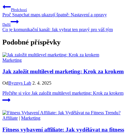
Předchozí
Proč Snapchat maps ukazují špatně: Nastavení a opravy
Další
Co je komunikační kanál: Jak vybrat ten pravý pro váš tým
Podobné příspěvky
Marketing
Jak založit multilevel marketing: Krok za krokem
Od
Byznys Lab
2. 4. 2025
Přečtěte si více
Jak založit multilevel marketing: Krok za krokem
Affiliate
|
Marketing
Fitness vybavení affiliate: Jak vydělávat na fitness