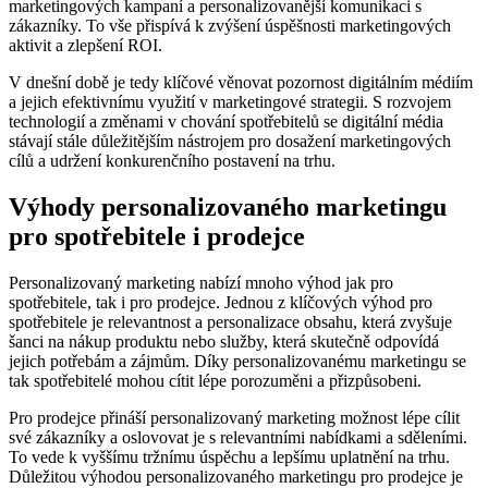
⁣marketingových kampaní a ⁤personalizovanější komunikaci s
zákazníky. To vše⁣ přispívá k zvýšení‌ úspěšnosti marketingových
aktivit a zlepšení ROI.
V dnešní⁤ době je tedy klíčové věnovat pozornost digitálním médiím
a⁢ jejich efektivnímu využití ⁢v⁣ marketingové strategii.​ S rozvojem
technologií a⁢ změnami v chování‍ spotřebitelů se ​digitální ⁣média
stávají stále ‌důležitějším nástrojem pro dosažení marketingových
cílů‍ a udržení konkurenčního postavení ‌na trhu.
Výhody personalizovaného marketingu‌
pro spotřebitele⁢ i prodejce
Personalizovaný ⁢marketing⁣ nabízí mnoho ‍výhod⁢ jak pro
spotřebitele, tak ⁢i pro prodejce. Jednou z⁢ klíčových výhod pro
spotřebitele ‍je relevantnost a personalizace obsahu, ​která zvyšuje
šanci na nákup produktu nebo služby, která skutečně odpovídá
jejich⁢ potřebám‌ a‌ zájmům. Díky personalizovanému marketingu se⁣
tak‌ spotřebitelé mohou cítit lépe​ porozuměni a přizpůsobeni.
Pro prodejce přináší personalizovaný marketing⁤ možnost ‍lépe cílit
⁢své ⁤zákazníky a oslovovat je ⁤s relevantními nabídkami a sděleními.‌
To vede k⁤ vyššímu tržnímu‌ úspěchu a lepšímu ‍uplatnění na trhu.
Důležitou výhodou personalizovaného marketingu pro⁢ prodejce je⁣