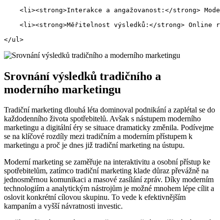
    <li><strong>Interakce a angažovanost:</strong> Mode
    <li><strong>Měřitelnost výsledků:</strong> Online r
</ul>
Srovnání výsledků tradičního a
‍moderního marketingu
Tradiční ‍marketing dlouhá léta ⁢dominoval podnikání a zaplétal‍ se⁣ do
každodenního života spotřebitelů. ⁣Avšak s nástupem ⁤moderního
marketingu a⁤ digitální éry se situace ​dramaticky změnila.‍ Podívejme
se na klíčové ‍rozdíly mezi tradičním ​a moderním přístupem​ k
marketingu⁣ a proč je dnes již tradiční marketing na ústupu.
Moderní marketing se zaměřuje na ⁢interaktivitu a osobní přístup ‌ke
spotřebitelům, ⁢zatímco tradiční marketing klade důraz převážně na
jednosměrnou komunikaci‍ a masové zasílání zpráv. Díky moderním
‍technologiím a analytickým nástrojům je možné​ mnohem lépe ‍cílit ‌a
oslovit konkrétní ⁣cílovou ‌skupinu. To vede⁢ k efektivnějším
kampaním a vyšší návratnosti investic.