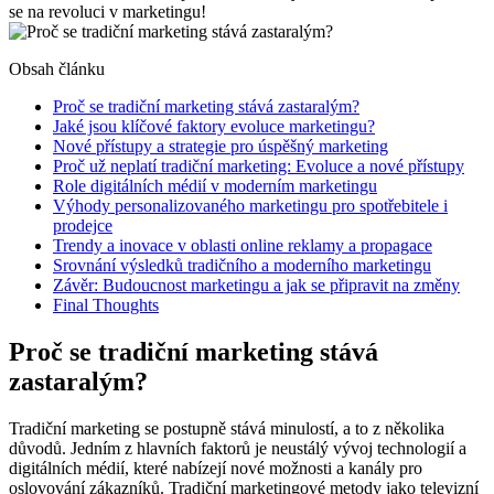
se na⁣ revoluci v marketingu!
Obsah článku
Proč se tradiční marketing stává zastaralým?
Jaké ‌jsou klíčové faktory evoluce marketingu?
Nové přístupy a strategie pro úspěšný marketing
Proč už neplatí tradiční marketing: Evoluce a nové přístupy
Role digitálních médií v‌ moderním marketingu
Výhody personalizovaného marketingu‌ pro spotřebitele⁢ i
prodejce
Trendy a⁤ inovace v oblasti online⁣ reklamy a propagace
Srovnání výsledků tradičního a ‍moderního marketingu
Závěr:⁤ Budoucnost marketingu a jak se⁤ připravit na změny
Final Thoughts
Proč se tradiční marketing stává
zastaralým?
Tradiční​ marketing⁣ se postupně stává minulostí, a to z⁤ několika
důvodů. Jedním z hlavních faktorů je neustálý vývoj technologií a
‍digitálních médií, které ⁣nabízejí nové možnosti a kanály pro
oslovování zákazníků.‍ Tradiční marketingové‌ metody jako televizní