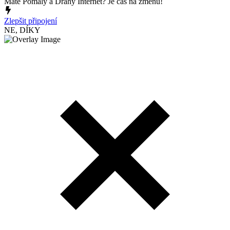
Máte Pomalý a Drahý Internet? Je čas na změnu!
Zlepšit připojení
NE, DÍKY