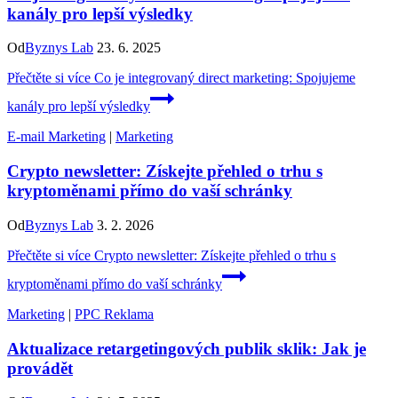
kanály pro lepší výsledky
Od
Byznys Lab
23. 6. 2025
Přečtěte si více
Co je integrovaný direct marketing: Spojujeme
kanály pro lepší výsledky
E-mail Marketing
|
Marketing
Crypto newsletter: Získejte přehled o trhu s
kryptoměnami přímo do vaší schránky
Od
Byznys Lab
3. 2. 2026
Přečtěte si více
Crypto newsletter: Získejte přehled o trhu s
kryptoměnami přímo do vaší schránky
Marketing
|
PPC Reklama
Aktualizace retargetingových publik sklik: Jak je
provádět