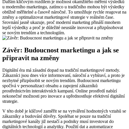
Dalším klíčovým rozdílem je možnost okamžitého ​měření výsledků
u moderního marketingu, zatímco u tradičního mohou⁢ být výsledky
obtížně měřitelné a časově náročné. To umožňuje rychle reagovat na
změny a‌ optimalizovat marketingové strategie v reálném čase.​
Srovnání jasně ukazuje, ​proč moderní marketing přináší mnohem
lepší výsledky ⁤a proč ⁢je důležité neustále inovovat a⁢ přizpůsobovat
se ‌novým trendům ​a technologiím.
Závěr:⁤ Budoucnost marketingu a jak se⁤
připravit na změny
Digitální éra má zásadní dopad na tradiční marketingové metody.
Zákazníci ​jsou dnes​ více informovaní, nároční a vybíraví, a proto ⁣je
nezbytné ​přizpůsobit se novým​ trendům. Budoucnost marketingu
spočívá​ v personalizaci obsahu ⁤a zapojení zákazníků
prostřednictvím interaktivních ‌kampaní. ‌Online prostředí nabízí‌
nekonečné možnosti pro inovace a ⁣upřednostňuje ⁢efektivní digitální
strategie.
V této době je klíčové ⁣zaměřit se na vytváření hodnotných vztahů se‍
zákazníky a budování​ důvěry. Spoléhat ‌se pouze ⁤na tradiční
marketingové kanály již nestačí a podniky musí ⁢investovat do
digitálních‌ technologií a analytiky. Použití dat a automatizace