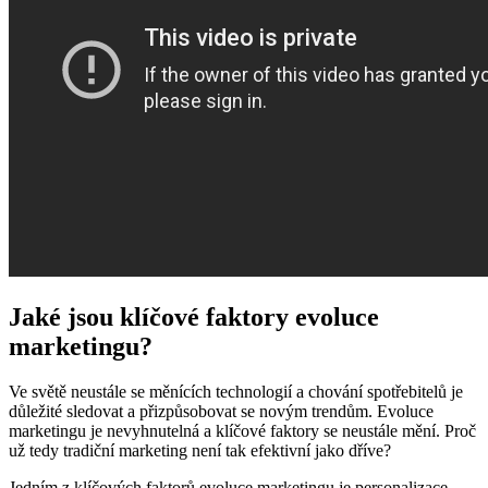
Jaké ‌jsou klíčové faktory evoluce
marketingu?
Ve světě neustále⁢ se měnících technologií a chování spotřebitelů je
důležité sledovat a přizpůsobovat se novým trendům. Evoluce
marketingu je ⁢nevyhnutelná ​a ⁤klíčové faktory se neustále mění. Proč
už tedy tradiční marketing není tak efektivní jako dříve?
Jedním z klíčových faktorů evoluce marketingu je​ personalizace.