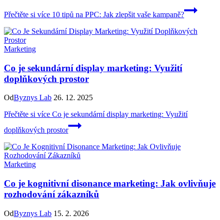
Přečtěte si více
10 tipů na PPC: Jak zlepšit vaše kampaně?
Marketing
Co je sekundární display marketing: Využití
doplňkových prostor
Od
Byznys Lab
26. 12. 2025
Přečtěte si více
Co je sekundární display marketing: Využití
doplňkových prostor
Marketing
Co je kognitivní disonance marketing: Jak ovlivňuje
rozhodování zákazníků
Od
Byznys Lab
15. 2. 2026