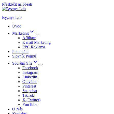
Přeskočit na obsah
Byznys Lab
Úvod
Marketing
Affiliate
E-mail Marketing
PPC Reklama
Podnikání
Slovník Pojmů
Sociální Sítě
Facebook
Instagram
LinkedIn
Onlyfans
Pinterest
Snapchat
TikTok
X (Twitter)
YouTube
O Nás
Kontakty