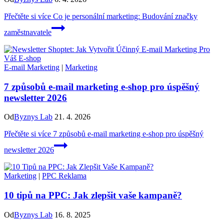
Přečtěte si více
Co je personální marketing: Budování značky
zaměstnavatele
E-mail Marketing
|
Marketing
7 způsobů e-mail marketing e-shop pro úspěšný
newsletter 2026
Od
Byznys Lab
21. 4. 2026
Přečtěte si více
7 způsobů e-mail marketing e-shop pro úspěšný
newsletter 2026
Marketing
|
PPC Reklama
10 tipů na PPC: Jak zlepšit vaše kampaně?
Od
Byznys Lab
16. 8. 2025