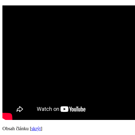
Obsah článku
[
skrýt
]