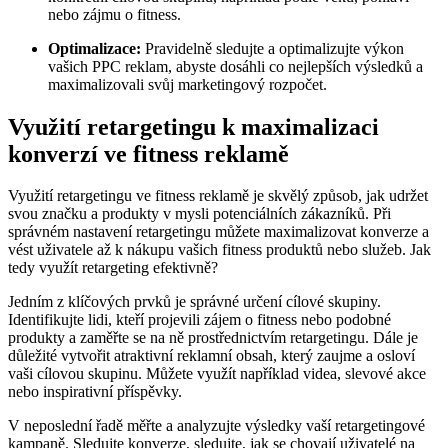
nebo zájmu o fitness.
Optimalizace:
Pravidelně sledujte a optimalizujte výkon
vašich PPC reklam, abyste dosáhli co nejlepších výsledků a
maximalizovali svůj marketingový rozpočet.
Využití retargetingu k maximalizaci
konverzí ve fitness reklamě
Využití retargetingu ve fitness reklamě je skvělý způsob, jak udržet
svou značku a produkty v mysli potenciálních zákazníků. Při
správném nastavení retargetingu můžete maximalizovat konverze a
vést uživatele až k nákupu vašich fitness produktů nebo služeb. Jak
tedy využít retargeting efektivně?
Jedním z klíčových prvků je správné určení cílové skupiny.
Identifikujte lidi, kteří projevili zájem o fitness nebo podobné
produkty a zaměřte se na ně prostřednictvím retargetingu. Dále je
důležité vytvořit atraktivní reklamní obsah, který zaujme a osloví
vaši cílovou skupinu. Můžete využít například videa, slevové akce
nebo inspirativní příspěvky.
V neposlední řadě měřte a analyzujte výsledky vaší retargetingové
kampaně. Sledujte konverze, sledujte, jak se chovají uživatelé na