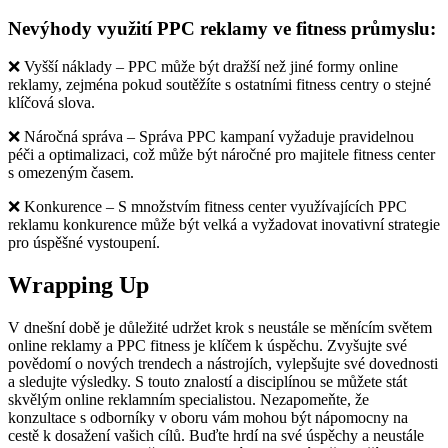
Nevýhody využití PPC reklamy ve fitness průmyslu:
❌ Vyšší náklady – PPC může být dražší než jiné formy online
reklamy, zejména pokud soutěžíte s ostatními fitness centry o stejné
klíčová slova.
❌ Náročná správa – Správa PPC kampaní vyžaduje pravidelnou
péči a optimalizaci, což může být náročné pro majitele fitness center
s omezeným časem.
❌ Konkurence – S množstvím fitness center využívajících PPC
reklamu konkurence může být velká a vyžadovat inovativní strategie
pro úspěšné vystoupení.
Wrapping Up
V dnešní době je důležité udržet krok s neustále se měnícím světem
online reklamy a PPC fitness je klíčem k úspěchu. Zvyšujte své
povědomí o nových trendech a nástrojích, vylepšujte své dovednosti
a sledujte výsledky. S touto znalostí a disciplínou se můžete stát
skvělým online reklamním specialistou. Nezapomeňte, že
konzultace s odborníky v oboru vám mohou být nápomocny na
cestě k dosažení vašich cílů. Buďte hrdí na své úspěchy a neustále