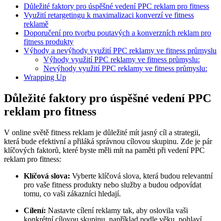
Důležité faktory pro úspěšné vedení PPC reklam pro fitness
Využití retargetingu k maximalizaci konverzí ve fitness
reklamě
Doporučení pro tvorbu poutavých a konverzních reklam pro
fitness produkty
Výhody a nevýhody využití PPC reklamy ve fitness průmyslu
Výhody využití PPC reklamy ve fitness průmyslu:
Nevýhody využití PPC reklamy ve fitness průmyslu:
Wrapping Up
Důležité faktory pro úspěšné vedení PPC
reklam pro fitness
V online světě fitness reklam je důležité mít jasný cíl a strategii,
která bude efektivní a přiláká správnou cílovou skupinu. Zde je pár
klíčových faktorů, které byste měli mít na paměti při vedení PPC
reklam pro fitness:
Klíčová slova:
Vyberte klíčová slova, která budou relevantní
pro vaše fitness produkty nebo služby a budou odpovídat
tomu, co vaši zákazníci hledají.
Cílení:
Nastavte cílení reklamy tak, aby oslovila vaši
konkrétní cílovou skupinu, například podle věku, pohlaví