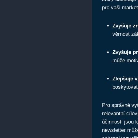
pro vaši market
Zvyšuje zn
věrnost zá
Zvyšuje pr
může motiv
Zlepšuje v
poskytovat
Pro správné vyt
relevantní cílo
účinnosti jsou 
newsletter může