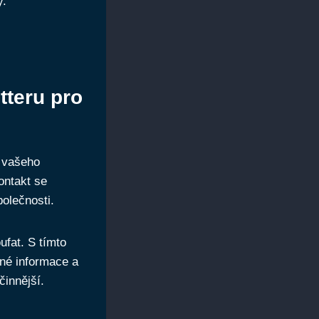
y.
tteru pro
e vašeho
ontakt se
olečnosti.
ufat. S tímto
né informace a
činnější.