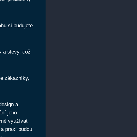
hu si budujete
 a slevy, což
e zákazníky,
 design a
ání jeho
vně využívat
 a praxí budou