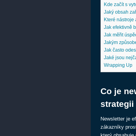
Kde začít s vy
Jaký obsah zař
Které nástroje
Jak efektivně 
Jak měřit úspě
Jakým způsobe
Jak často odesí
Jaké jsou nejča
Wrapping Up
Co je ne
strategii
Newsletter je e
zákazníky prost
který obsahuje 