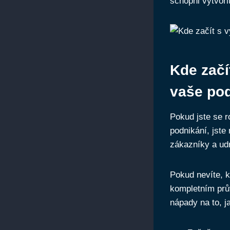
schopni vytvoři
Kde začí
vaše po
Pokud jste se r
podnikání, jste
zákazníky a udr
Pokud nevíte, k
kompletním prů
nápady na to, j