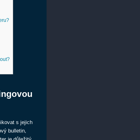
eru?
nout?
tingovou
kovat s jejich
vý bulletin,
er je důležitý