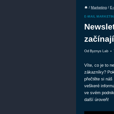
/
Marketing
/
E-
E-MAIL MARKETI
Newslet
začínaj
Od
Byznys Lab
Víte, co je to 
zákazníky? Poku
přečtěte si náš
veškeré informa
ve svém podnik
další úroveň!