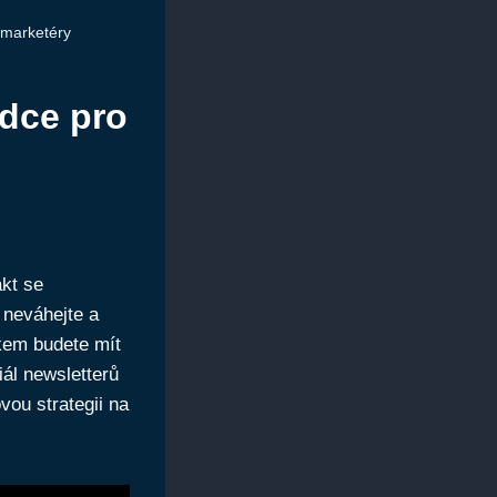
í marketéry
odce pro
akt se
 neváhejte a
nkem budete mít
iál newsletterů
ou strategii na