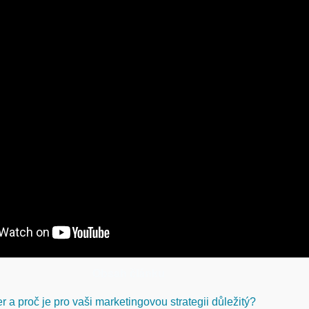
Obsah článku
r a proč je pro vaši marketingovou strategii důležitý?