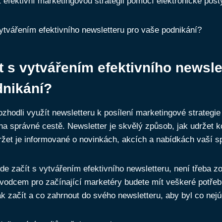
t efektivní marketingovou strategii pomocí elektronické pošt
t s vytvářením efektivního newsle
dnikání?
ozhodli využít newsletteru k posílení marketingové strategi
 na správné cestě. Newsletter je skvělý způsob, jak udržet k
žet je informované o novinkách, akcích a nabídkách vaší sp
de začít s vytvářením efektivního newsletteru, není třeba zo
vodcem pro začínající marketéry budete mít veškeré potřeb
ak začít a co zahrnout do svého newsletteru, aby byl co nejú