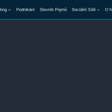
ting
Podnikání
Slovník Pojmů
Sociální Sítě
O 