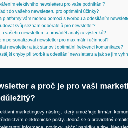
tvářením efektivního newsletteru pro vaše podnikání?
adit do vašeho newsletteru pro optimální účinky?
 a platformy vám mohou pomoci s tvorbou a odesíláním newslett
budovat svůj seznam odběratelů pro newsletter?
ch vašeho newsletteru a provádět analýzu výsledků?
m personalizovat newsletter pro maximální účinnost?
lat newsletter a jak stanovit optimální frekvenci komunikace?
stější chyby při tvorbě a odesílání newsletteru a jak se jim vyh
wsletter a proč je pro vaši marke
 důležitý?
fektivní marketingový nástroj, který umožňuje firmám komuni
řednictvím elektronické pošty. Jedná se o pravidelný emailo
relevantní informace, novinky, akční nabídky a tipy. Newslett