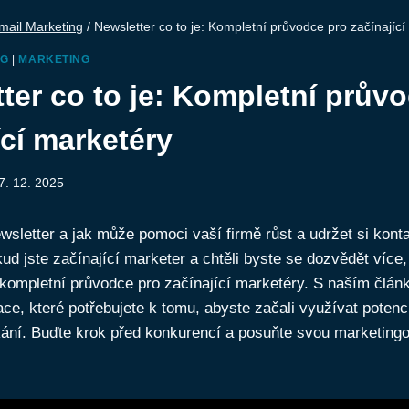
mail Marketing
/
Newsletter co to je: Kompletní průvodce pro začínajíc
NG
|
MARKETING
ter co to je: Kompletní prův
ící marketéry
7. 12. 2025
newsletter a jak může pomoci vaší firmě růst a udržet si kont
d jste začínající marketer a chtěli byste se dozvědět více,
 kompletní průvodce pro začínající marketéry. S naším člá
ce, které potřebujete k tomu, abyste začali využívat potenc
ání. Buďte krok před konkurencí a posuňte svou marketingov