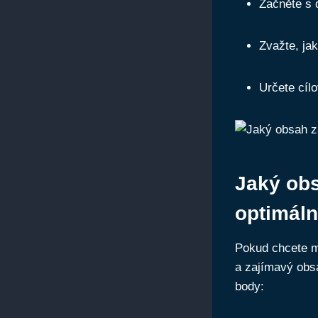
Začněte s 
Zvažte, jak
Určete cíl
Jaký obs
optimáln
Pokud chcete mí
a zajímavý obsa
body: