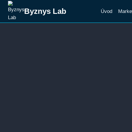
Přeskočit
Byznys Lab
Úvod
Marke
na
obsah