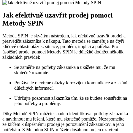
Jak efektivně uzavřít prodej pomocí
Metody SPIN
Metoda SPIN je skvělým nástrojem, jak efektivně uzavřít prodej a
přesvědčit zákazníka k nákupu. Tato metoda se zaměřuje na čtyři
klíčové oblasti otázek: situace, problém, implici a potřeba. Pro
úspěšný prodej pomocí Metody SPIN je důležité dodržet několik
základních pravidel:
Se zaměřte na potřeby zákazníka a ukážete mu, že mu
skutečně rozumíte.
Používejte otevřené otázky k rozvíjení komunikace a získání
důležitých informací.
Udržujte pozornost zákazníka tím, že se budete soustředit na
jeho potřeby a problémy.
Díky Metodě SPIN můžete snadno identifikovat potřeby zákazníka
a navrhnout mu řešení, které mu skutečně pomůže. Nezapomeňte,
že klíčem k úspěšnému prodeji je porozumění zákazníkovi a jeho
potřebám. S Metodou SPIN můžete dosáhnout nejen uzavření