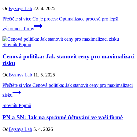
Od
Byznys Lab
22. 4. 2025
Přečtěte si více
Co je proces: Optimalizace procesů pro lepší
výkonnost firmy
Slovník Pojmů
Cenová politika: Jak stanovit ceny pro maximalizaci
zisku
Od
Byznys Lab
11. 5. 2025
Přečtěte si více
Cenová politika: Jak stanovit ceny pro maximalizaci
zisku
Slovník Pojmů
PN a SN: Jak na správné účtování ve vaší firmě
Od
Byznys Lab
5. 4. 2026