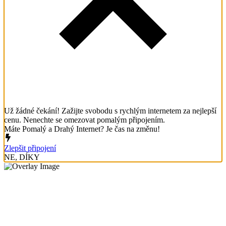
Už žádné čekání! Zažijte svobodu s rychlým internetem za nejlepší
cenu. Nenechte se omezovat pomalým připojením.
Máte Pomalý a Drahý Internet? Je čas na změnu!
Zlepšit připojení
NE, DÍKY