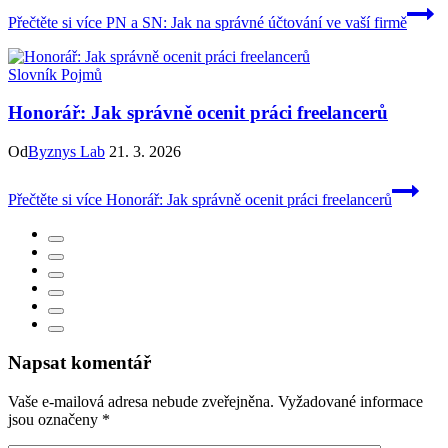
Přečtěte si více
PN a SN: Jak na správné účtování ve vaší firmě
Slovník Pojmů
Honorář: Jak správně ocenit práci freelancerů
Od
Byznys Lab
21. 3. 2026
Přečtěte si více
Honorář: Jak správně ocenit práci freelancerů
Napsat komentář
Vaše e-mailová adresa nebude zveřejněna.
Vyžadované informace
jsou označeny
*