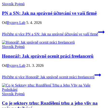
Slovník Pojmů
PN a SN: Jak na správné účtování ve vaší firmě
Od
Byznys Lab
5. 4. 2026
Přečtěte si více
PN a SN: Jak na správné účtování ve vaší firmě
Slovník Pojmů
Honorář: Jak správně ocenit práci freelancerů
Od
Byznys Lab
21. 3. 2026
Přečtěte si více
Honorář: Jak správně ocenit práci freelancerů
Slovník Pojmů
Co je sektory trhu: Rozdělení trhu a jeho vliv na