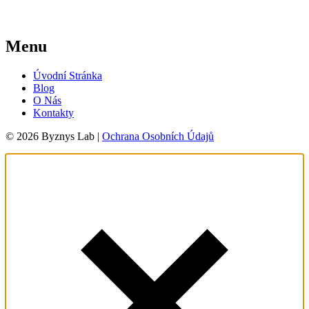
Menu
Úvodní Stránka
Blog
O Nás
Kontakty
© 2026 Byznys Lab |
Ochrana Osobních Údajů