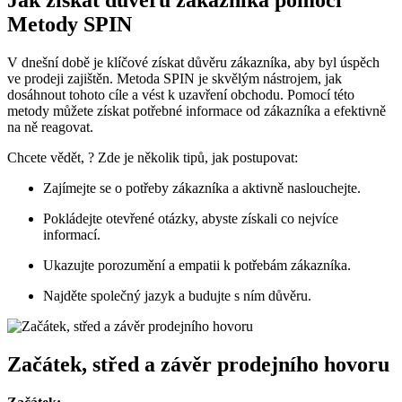
Metody SPIN
V dnešní době je klíčové získat důvěru zákazníka, aby byl úspěch
ve prodeji zajištěn. Metoda SPIN je skvělým nástrojem, jak
dosáhnout tohoto cíle a vést k uzavření obchodu. Pomocí této
metody můžete získat potřebné informace od zákazníka a efektivně
na ně reagovat.
Chcete vědět, ? Zde je několik tipů, jak postupovat:
Zajímejte se o potřeby zákazníka a aktivně naslouchejte.
Pokládejte otevřené otázky, abyste získali co nejvíce
informací.
Ukazujte porozumění a empatii k potřebám zákazníka.
Najděte společný jazyk a budujte s ním důvěru.
Začátek, střed a závěr prodejního hovoru