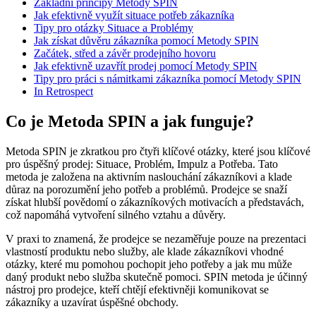
Základní principy Metody SPIN
Jak efektivně využít situace potřeb zákazníka
Tipy pro otázky Situace a Problémy
Jak získat důvěru zákazníka pomocí Metody SPIN
Začátek, střed a závěr prodejního hovoru
Jak efektivně uzavřít prodej pomocí Metody SPIN
Tipy pro práci s námitkami zákazníka pomocí Metody SPIN
In Retrospect
Co je Metoda SPIN a jak funguje?
Metoda SPIN je zkratkou pro čtyři klíčové otázky, které jsou klíčové
pro úspěšný prodej: Situace, Problém, Impulz a Potřeba. Tato
metoda je založena na aktivním naslouchání zákazníkovi a klade
důraz na porozumění jeho potřeb a problémů. Prodejce se snaží
získat hlubší povědomí o zákazníkových motivacích a představách,
což napomáhá vytvoření silného vztahu a důvěry.
V praxi to znamená, že prodejce se nezaměřuje pouze na prezentaci
vlastností produktu nebo služby, ale klade zákazníkovi vhodné
otázky, které mu pomohou pochopit jeho potřeby a jak mu může
daný produkt nebo služba skutečně pomoci. SPIN metoda je účinný
nástroj pro prodejce, kteří chtějí efektivněji komunikovat se
zákazníky a uzavírat úspěšné obchody.