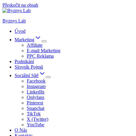
Přeskočit na obsah
Byznys Lab
Úvod
Marketing
Affiliate
E-mail Marketing
PPC Reklama
Podnikání
Slovník Pojmů
Sociální Sítě
Facebook
Instagram
LinkedIn
Onlyfans
Pinterest
Snapchat
TikTok
X (Twitter)
YouTube
O Nás
Kontakty