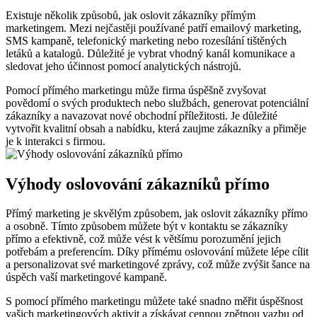
Existuje několik způsobů, jak oslovit zákazníky přímým
marketingem. Mezi nejčastěji používané patří emailový marketing,
SMS kampaně, telefonický marketing nebo rozesílání tištěných
letáků a katalogů. Důležité je vybrat vhodný kanál komunikace a
sledovat jeho účinnost pomocí analytických nástrojů.
Pomocí přímého marketingu může firma úspěšně zvyšovat
povědomí o svých produktech nebo službách, generovat potenciální
zákazníky a navazovat nové obchodní příležitosti. Je důležité
vytvořit kvalitní obsah a nabídku, která zaujme zákazníky a přiměje
je k interakci s firmou.
Výhody oslovování zákazníků přímo
Přímý marketing je skvělým způsobem, jak oslovit zákazníky přímo
a osobně. Tímto způsobem můžete být v kontaktu se zákazníky
přímo a efektivně, což může vést k většímu porozumění jejich
potřebám a preferencím. Díky přímému oslovování můžete lépe cílit
a personalizovat své marketingové zprávy, což může zvýšit šance na
úspěch vaší marketingové kampaně.
S pomocí přímého marketingu můžete také snadno měřit úspěšnost
vašich marketingových aktivit a získávat cennou zpětnou vazbu od