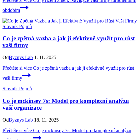
Přečtěte si více
Co je řízení změn: Navigace vaší firmy turbulentním
obdobím
Slovník Pojmů
Co je zpětná vazba a jak ji efektivně využít pro růst
vaší firmy
Od
Byznys Lab
1. 11. 2025
Přečtěte si více
Co je zpětná vazba a jak ji efektivně využít pro růst
vaší firmy
Slovník Pojmů
Co je mckinsey 7s: Model pro komplexní analýzu
vaší organizace
Od
Byznys Lab
18. 11. 2025
Přečtěte si více
Co je mckinsey 7s: Model pro komplexní analýzu