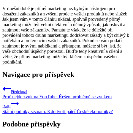
V dnešní době je přímý marketing nezbytným nástrojem pro
dosažení zákazníků a zvýšení prodeje vašich produktů nebo služeb.
Jak jsem vám v tomto článku ukázal, správně provedený přímý
marketing může být velmi efektivní a účinný způsob, jak oslovit a
zaujmout vaše zákazníky. Pamatujte však, že je důležité při
provádění tohoto druhu marketingu dodržovat zásady a být citlivý k
potřebám a preferencím vašich zákazníků. Pokud se vám podaří
zaujmout je svými nabídkami a přístupem, můžete si být jisti, že
vaše obchodní úspěchy porostou. Buďte tedy kreativní a cílení a
věřte, že přímý marketing může být klíčem k úspěchu vašeho
podnikání.
Navigace pro příspěvek
Předchozí
Proč nejde zvuk na YouTube: Řešení problémů se zvukem
Další
Státní podniky seznam: Kdo tvoří páteř České ekonomiky?
Podobné příspěvky