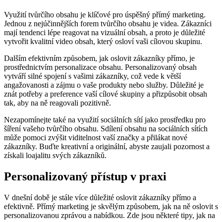
Využití tvůrčího obsahu je klíčové pro úspěšný přímý marketing.
Jednou z nejúčinnějších forem tvůrčího obsahu je videa. Zákazníci
mají tendenci lépe reagovat na vizuální obsah, a proto je důležité
vytvořit kvalitní video obsah, který osloví vaši cílovou skupinu.
Dalším efektivním způsobem, jak oslovit zákazníky přímo, je
prostřednictvím personalizace obsahu. Personalizovaný obsah
vytváří silné spojení s vašimi zákazníky, což vede k větší
angažovanosti a zájmu o vaše produkty nebo služby. Důležité je
znát potřeby a preference vaší cílové skupiny a přizpůsobit obsah
tak, aby na ně reagovali pozitivně.
Nezapomínejte také na využití sociálních sítí jako prostředku pro
šíření vašeho tvůrčího obsahu. Sdílení obsahu na sociálních sítích
může pomoci zvýšit viditelnost vaší značky a přilákat nové
zákazníky. Buďte kreativní a originální, abyste zaujali pozornost a
získali loajalitu svých zákazníků.
Personalizovaný přístup v praxi
V dnešní době je stále více důležité oslovit zákazníky přímo a
efektivně. Přímý marketing je skvělým způsobem, jak na ně oslovit s
personalizovanou zprávou a nabídkou. Zde jsou některé tipy, jak na