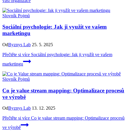
vaší organizace
Slovník Pojmů
Sociální psychologie: Jak ji využít ve vašem
marketingu
Od
Byznys Lab
25. 5. 2025
Přečtěte si více
Sociální psychologie: Jak ji využít ve vašem
marketingu
Slovník Pojmů
Co je value stream mapping: Optimalizace procesů
ve výrobě
Od
Byznys Lab
13. 12. 2025
Přečtěte si více
Co je value stream mapping: Optimalizace procesů
ve výrobě