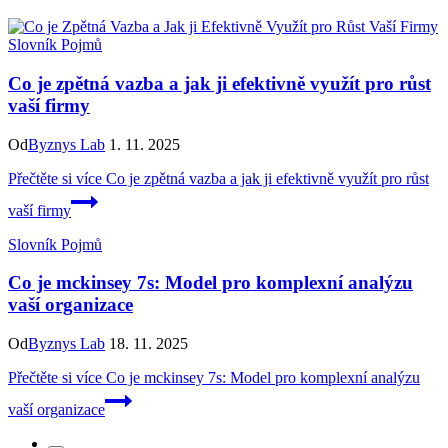
Slovník Pojmů
Co je zpětná vazba a jak ji efektivně využít pro růst
vaší firmy
Od
Byznys Lab
1. 11. 2025
Přečtěte si více
Co je zpětná vazba a jak ji efektivně využít pro růst
vaší firmy
Slovník Pojmů
Co je mckinsey 7s: Model pro komplexní analýzu
vaší organizace
Od
Byznys Lab
18. 11. 2025
Přečtěte si více
Co je mckinsey 7s: Model pro komplexní analýzu
vaší organizace