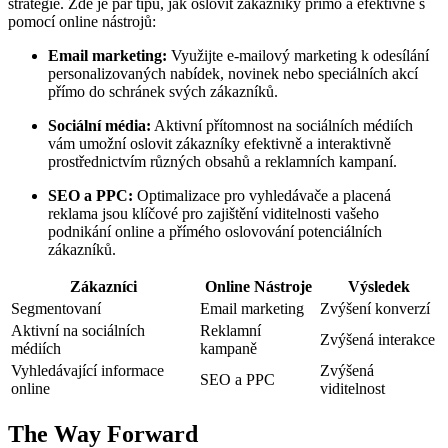
strategie. Zde je pár tipů, jak oslovit zákazníky přímo a efektivně s
pomocí online nástrojů:
Email marketing:
Využijte e-mailový marketing k odesílání
personalizovaných nabídek, novinek nebo speciálních akcí
přímo do schránek svých zákazníků.
Sociální média:
Aktivní přítomnost na sociálních médiích
vám umožní oslovit zákazníky efektivně a interaktivně
prostřednictvím různých obsahů a reklamních kampaní.
SEO a PPC:
Optimalizace pro vyhledávače a placená
reklama jsou klíčové pro zajištění viditelnosti vašeho
podnikání online a přímého oslovování potenciálních
zákazníků.
Zákazníci
Online Nástroje
Výsledek
Segmentovaní
Email marketing
Zvýšení konverzí
Aktivní na sociálních
Reklamní
Zvýšená interakce
médiích
kampaně
Vyhledávající informace
Zvýšená
SEO a PPC
online
viditelnost
The Way Forward