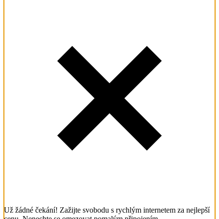
Už žádné čekání! Zažijte svobodu s rychlým internetem za nejlepší
cenu. Nenechte se omezovat pomalým připojením.