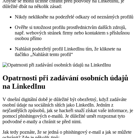
Abyste se mohli účinně chránit před podvody na LinkedInu, je
důležité dbát na několik zásad:
Nikdy neklikněte na podezřelé odkazy od neznámých profilů
Ověřte si totožnost profilu prostřednictvím dalších zdrojů,
např. webových stránek firmy nebo kontaktem s příslušnou
osobou přímo
Nahlásit podezřelý profil LinkedInu tím, že kliknete na
tlačítko „Nahlásit tento profil“
Opatrnosti při zadávání osobních údajů
na LinkedInu
V dnešní digitální době je důležité být obezřetný, když zadáváte
osobní údaje na sociálních sítích jako LinkedIn. Jedním z
nejčastějších způsobů, jak se hackeři snaží získat vaše informace, je
pomocí phishingových e-mailů. Je důležité umět rozpoznat tyto
podvodné e-maily a chránit se před nimi.
Jak tedy poznáte, že se jedná o phishingový e-mail a jak se můžete
ochránit? Zde je několik tipů: