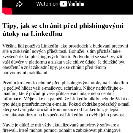
Tipy, jak se chránit před phishingovými
útoky na LinkedInu
Většina lidí používá LinkedIn jako prostředek k budování pracovní
sítě a získávání nových příležitostí. Bohužel, s tím přichází také
zvýšené riziko phishingových útoků. Podvodníci se snaží využít
vaší důvěry v platformu a získat vaše citlivé údaje. Je důležité být
obezřetní a znát základní tipy, jak se chránit před těmito
podvodnými praktikami.
Prvním krokem k ochraně před phishingovými útoky na LinkedInu
je pečlivě hlídat vaši e-mailovou schránku. Nikdy nedůvěřujte e-
mailům, které požadují vaše přihlašovací údaje nebo osobní
informace. Mějte také na paměti, že LinkedIn nikdy nebude žádat o
tyto údaje prostřednictvím e-mailu. Pokud obdržíte podezřelý e-mail,
který se tváří jako oficiální komunikace od LinkedInu, je lepší
kontaktovat dozor na bezpečnost LinkedInu a ověřit jeho pravost.
Navíc je důležité mít vždy aktualizovaný antivirový software a
firewall, které mohou pomoci odhalit a zablokovat phishingové