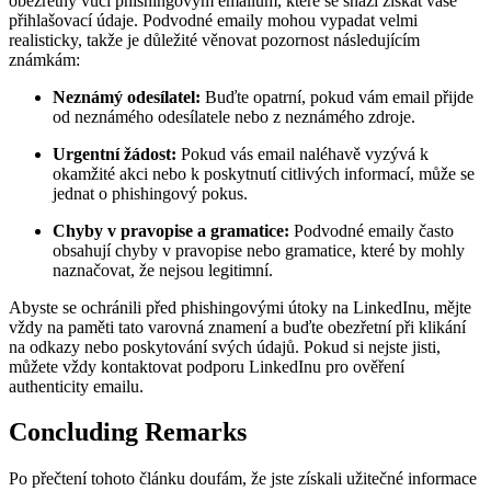
obezřetný vůči phishingovým emailům, které se snaží získat vaše
přihlašovací údaje. Podvodné emaily mohou vypadat velmi
realisticky, takže je důležité věnovat pozornost následujícím
známkám:
Neznámý odesílatel:
Buďte opatrní, pokud vám email přijde
od neznámého odesílatele nebo z neznámého zdroje.
Urgentní žádost:
Pokud vás email naléhavě vyzývá k
okamžité akci nebo k poskytnutí citlivých informací, může se
jednat o phishingový pokus.
Chyby v pravopise a gramatice:
Podvodné emaily často
obsahují chyby v pravopise nebo gramatice, které by mohly
naznačovat, že nejsou legitimní.
Abyste se ochránili před phishingovými útoky na LinkedInu, mějte
vždy na paměti tato varovná znamení a buďte obezřetní při klikání
na odkazy nebo poskytování svých údajů. Pokud si nejste jisti,
můžete vždy kontaktovat podporu LinkedInu pro ověření
authenticity emailu.
Concluding Remarks
Po přečtení tohoto článku doufám, že jste získali užitečné informace