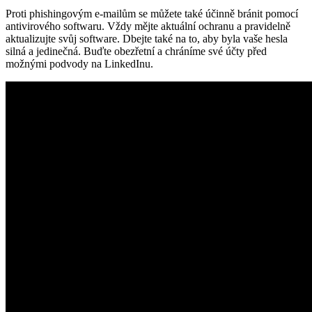
Proti phishingovým e-mailům se můžete také účinně bránit pomocí
antivirového softwaru. Vždy mějte aktuální ochranu a pravidelně
aktualizujte svůj software. Dbejte také na to, aby byla vaše hesla
silná a jedinečná. Buďte obezřetní a chráníme své účty před
možnými podvody na LinkedInu.