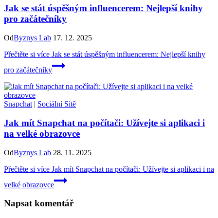
Jak se stát úspěšným influencerem: Nejlepší knihy
pro začátečníky
Od
Byznys Lab
17. 12. 2025
Přečtěte si více
Jak se stát úspěšným influencerem: Nejlepší knihy
pro začátečníky
Snapchat
|
Sociální Sítě
Jak mít Snapchat na počítači: Užívejte si aplikaci i
na velké obrazovce
Od
Byznys Lab
28. 11. 2025
Přečtěte si více
Jak mít Snapchat na počítači: Užívejte si aplikaci i na
velké obrazovce
Napsat komentář