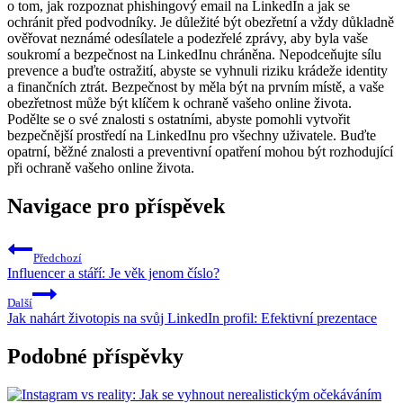
o tom, jak rozpoznat phishingový email na LinkedIn a jak se
ochránit před podvodníky. Je důležité být obezřetní a vždy důkladně
ověřovat neznámé odesílatele a podezřelé zprávy, aby byla vaše
soukromí a bezpečnost na LinkedInu chráněna. Nepodceňujte sílu
prevence a buďte ostražití, abyste se vyhnuli riziku krádeže identity
a finančních ztrát. Bezpečnost by měla být na prvním místě, a vaše
obezřetnost může být klíčem k ochraně vašeho online života.
Podělte se o své znalosti s ostatními, abyste pomohli vytvořit
bezpečnější prostředí na LinkedInu pro všechny uživatele. Buďte
opatrní, běžné znalosti a preventivní opatření mohou být rozhodující
při ochraně vašeho online života.
Navigace pro příspěvek
Předchozí
Influencer a stáří: Je věk jenom číslo?
Další
Jak nahárt životopis na svůj LinkedIn profil: Efektivní prezentace
Podobné příspěvky