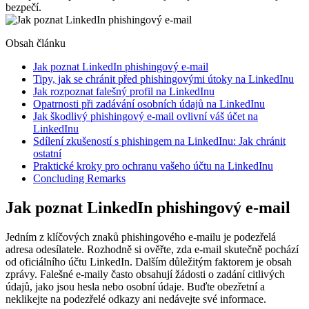
bezpečí.
Obsah článku
Jak poznat LinkedIn phishingový e-mail
Tipy, jak se chránit před phishingovými útoky na LinkedInu
Jak rozpoznat falešný profil na LinkedInu
Opatrnosti při zadávání osobních údajů na LinkedInu
Jak škodlivý phishingový e-mail ovlivní váš účet na
LinkedInu
Sdílení zkušeností s phishingem na LinkedInu: Jak chránit
ostatní
Praktické kroky pro ochranu vašeho účtu na LinkedInu
Concluding Remarks
Jak poznat LinkedIn phishingový e-mail
Jedním z klíčových znaků phishingového e-mailu je podezřelá
adresa odesílatele. Rozhodně si ověřte, zda e-mail skutečně pochází
od oficiálního účtu LinkedIn. Dalším důležitým faktorem je obsah
zprávy. Falešné e-maily často obsahují žádosti o zadání citlivých
údajů, jako jsou hesla nebo osobní údaje. Buďte obezřetní a
neklikejte na podezřelé odkazy ani nedávejte své informace.