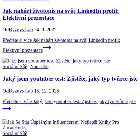
Jak nahárt životopis na svůj LinkedIn profil:
Efektivní prezentace
Od
Byznys Lab
24. 9. 2025
Přečtěte si více
Jak nahárt životopis na svůj LinkedIn profil:
Efektivní prezentace
Sociální Sítě
|
YouTube
Jaký jsem youtuber test: Zjistěte, jaký typ tvůrce jste
Od
Byznys Lab
15. 12. 2025
Přečtěte si více
Jaký jsem youtuber test: Zjistěte, jaký typ tvůrce jste
Sociální Sítě