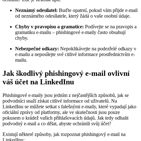
Neznámý odesílatel:
Buďte opatrní, pokud vám přijde e-mail
od neznámého odesílatele, který žádá o vaše osobní údaje.
Chyby v pravopisu a gramatice:
Podívejte se na pravopis a
gramatiku e-mailu – phishingové e-maily často obsahují
chyby.
Nebezpečné odkazy:
Nepoklikávejte na podezřelé odkazy v
e-mailu a neposílejte své citlivé informace prostřednictvím e-
mailu.
Jak škodlivý phishingový e-mail ovlivní
váš účet na LinkedInu
Phishingové e-maily jsou jedním z nejčastějších způsobů, jak se
podvodníci snaží získat citlivé informace od uživatelů. Na
LinkedInu se můžete setkat s falešnými e-maily, které vypadají jako
oficiální zprávy od platformy, ale ve skutečnosti jsou pouze
pokusem o krádež vašich přihlašovacích údajů. Jak tedy odhalit
podvodný e-mail a co dělat, abyste ochránili svůj účet?
Existují některé způsoby, jak rozpoznat phishingový e-mail na
LinkedInu: