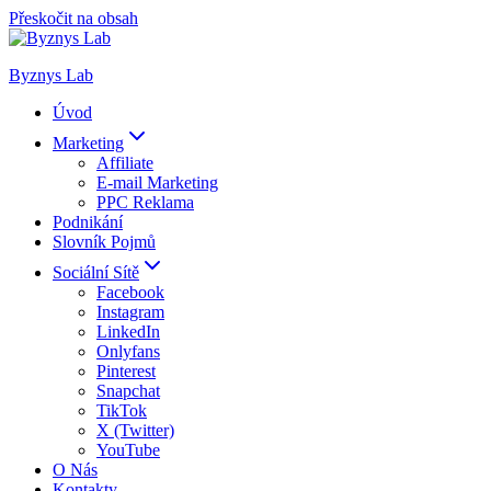
Přeskočit na obsah
Byznys Lab
Úvod
Marketing
Affiliate
E-mail Marketing
PPC Reklama
Podnikání
Slovník Pojmů
Sociální Sítě
Facebook
Instagram
LinkedIn
Onlyfans
Pinterest
Snapchat
TikTok
X (Twitter)
YouTube
O Nás
Kontakty