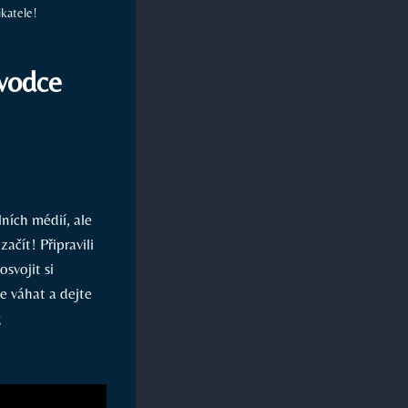
ikatele!
ůvodce
lních médií, ale
ačít! Připravili
svojit si
e váhat a dejte
g