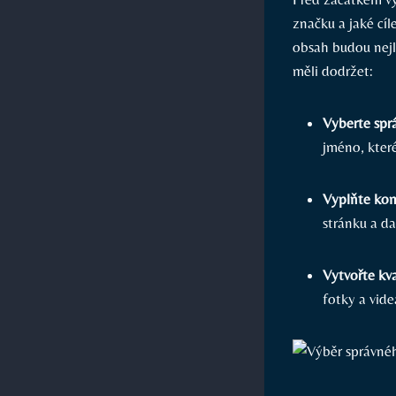
značku a jaké cí
obsah budou nejlé
měli dodržet:
Vyberte spr
jméno, které
Vyplňte kom
stránku a dal
Vytvořte kva
fotky a vide