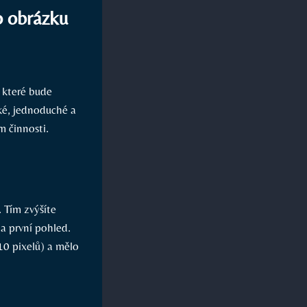
o obrázku
, které bude
ké, jednoduché a
m činnosti.
. Tím zvýšíte
na první pohled.
0 pixelů) a mělo