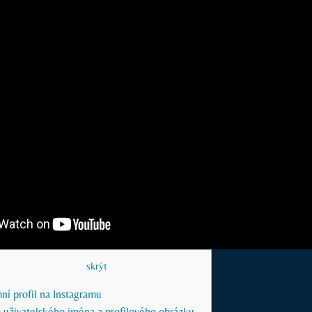
Obsah článku
[
skrýt
]
mní profil na Instagramu
 uživatelského jména a profilového obrázku