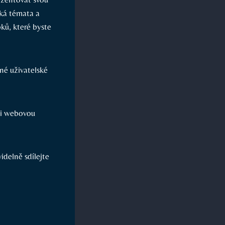
aká témata a
ků, které byste
né uživatelské
aši webovou
idelně sdílejte