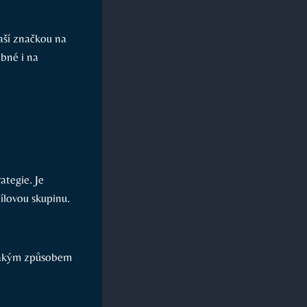
vaší značkou na
obné i na
ategie. Je
cílovou skupinu.
 jakým způsobem