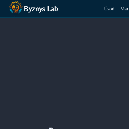
Přeskočit
Byznys Lab
Úvod
Mar
na
obsah