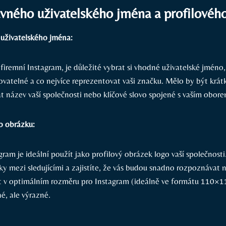
vného uživatelského jména a profilovéh
uživatelského jména:
firemní Instagram, je důležité vybrat si vhodné uživatelské jméno
atelné a co nejvíce reprezentovat vaši značku. Mělo by být krát
t název vaší společnosti nebo klíčové slovo spojené s vaším obore
o obrázku:
gram je ideální použít jako profilový obrázek logo vaší společnosti
ky mezi sledujícími a zajistíte, že vás budou snadno rozpoznávat 
 v optimálním rozměru pro Instagram (ideálně ve formátu 110×11
é, ale výrazné.