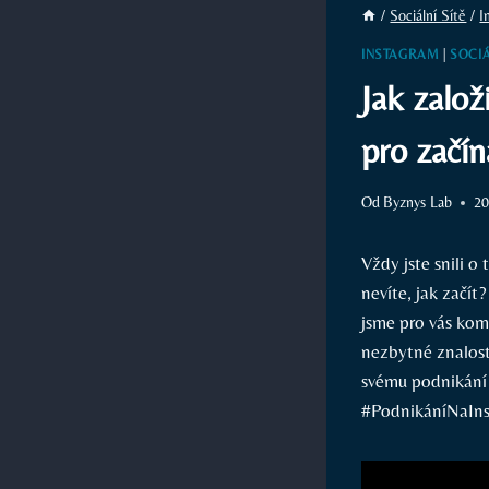
/
Sociální Sítě
/
I
INSTAGRAM
|
SOCIÁ
Jak založ
pro začín
Od
Byznys Lab
20
Vždy jste snili o
nevíte, jak začít
jsme pro vás komp
nezbytné znalosti
svému podnikání
#PodnikáníNaIn