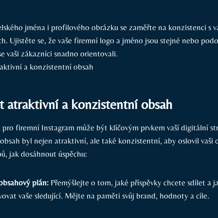
telského jména i profilového obrázku se zaměřte na konzistenci s 
h. Ujistěte se, že vaše firemní logo a jméno jsou stejné nebo pod
e vaši zákazníci snadno orientovali.
it atraktivní a konzistentní obsah
pro firemní Instagram může být klíčovým prvkem vaší digitální str
 obsah byl nejen atraktivní, ale také konzistentní, aby oslovil vaši 
ipů, jak dosáhnout úspěchu:
 obsahový plán:
Přemýšlejte o tom, jaké příspěvky chcete sdílet a
ovat vaše sledující. Mějte na paměti svůj brand, hodnoty a cíle.