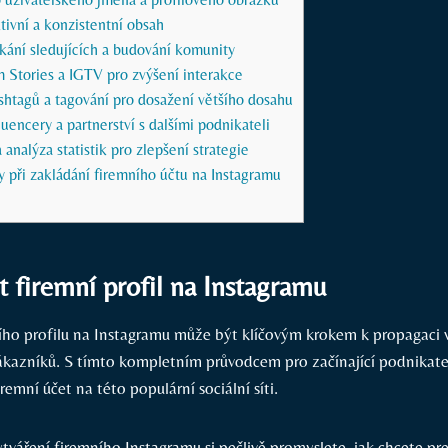
ktivní a konzistentní obsah
skání sledujících a budování komunity
m Stories a IGTV pro zvýšení interakce
shtagů a tagování pro dosažení většího dosahu
luencery a partnerství s dalšími podnikateli
analýza statistik pro zlepšení strategie
y při zakládání firemního účtu na Instagramu
it firemní profil na Instagramu
ího profilu na Instagramu může být klíčovým krokem k propagaci 
ákazníků. S tímto kompletním průvodcem pro začínající podnikatel
remní účet na této populární sociální síti.
tváření firemního Instagramu si pečlivě promyslete, jak chcete pr