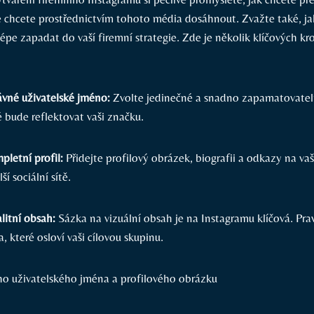
le chcete prostřednictvím tohoto média dosáhnout. Zvažte také, j
pe zapadat do vaší firemní strategie. Zde je několik klíčových kro
ávné uživatelské jméno:
Zvolte jedinečné a snadno zapamatovatel
 bude reflektovat vaši značku.
pletní profil:
Přidejte profilový obrázek, biografii a odkazy na v
ší sociální sítě.
litní obsah:
Sázka na vizuální obsah je na Instagramu klíčová. Prav
a, které osloví vaši cílovou skupinu.