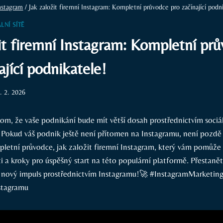
nstagram
/
Jak založit firemní Instagram: Kompletní průvodce pro začínající podn
LNÍ SÍTĚ
it firemní Instagram: Kompletní pr
ající podnikatele!
. 2. 2026
 tom, že vaše podnikání bude mít větší dosah prostřednictvím sociá
? Pokud váš podnik ještě není přítomen na Instagramu, není pozdě z
letní průvodce, jak založit firemní Instagram, který vám pomůže o
 a kroky pro úspěšný start na této populární platformě. Přestanět
 nový impuls prostřednictvím Instagramu!🚀 #InstagramMarketin
stagramu