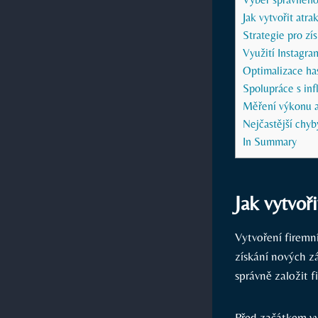
Jak vytvořit atra
Strategie pro zí
Využití Instagra
Optimalizace ha
Spolupráce s inf
Měření výkonu a 
Nejčastější chyb
In Summary
Jak vytvoř
Vytvoření firemn
získání nových z
správně založit fi
Před začátkem vy