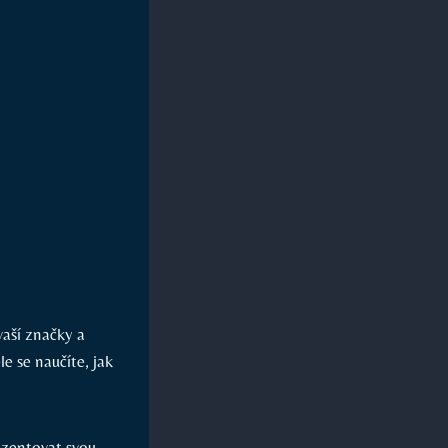
vaší značky a
e se naučíte, jak
ezentovat svou