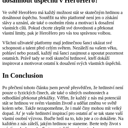
dosáhnout úspěchu v HeroHero?
Ve světě HeroHero má každý možnost stát se skutečným hrdinou a
dosáhnout úspěchu. Soutěžit na této platformě není jen o získání
slávy a uznání, ale také o osobním růstu a motivaci k dosažení
vlastních cílů. Pokud chcete zlepšit své dovednosti a překonat
vlastní limity, pak je HeroHero pro vás tou správnou volbou.
Všichni uživatelé platformy mají jedinečnou šanci ukázat své
schopnosti a talent před celým světem. Nezáleží na vašem věku,
pohlaví nebo pozadí, každý má šanci zaujmout a upoutat pozornost
ostatních. Právě tady se rodí skuteční hrdinové, kteří dokáží
inspirovat a motivovat ostatní k dosažení svých vlastních úspěchů.
In Conclusion
Po přečtení tohoto článku jsem pevně přesvědčen, že hrdinství není
pouze o fyzických činech, ale také o silných osobnostech a
odhodlání překonat překážky. Věřím, že každý z nás má potenciál
stát se hrdinou ve svém vlastním životě a udělat změnu ve světě
kolem sebe. Takže nezapomeňme, že i malé činy mohou mít velký
dopad. Ať je vaše hrdinství inspirací pro ostatní ať se tak stane vaší
vlastní osobní výzvou. Buďte hrdí na to, kdo jste a co dokážete. Na
každém z nás záleží, jakým hrdinou se staneme. Berte tedy život s