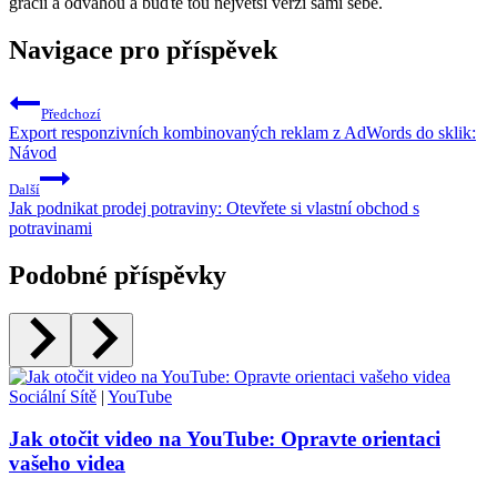
grácií a odvahou a buďte tou největší verzí sami sebe.
Navigace pro příspěvek
Předchozí
Export responzivních kombinovaných reklam z AdWords do sklik:
Návod
Další
Jak podnikat prodej potraviny: Otevřete si vlastní obchod s
potravinami
Podobné příspěvky
Sociální Sítě
|
YouTube
Jak otočit video na YouTube: Opravte orientaci
vašeho videa