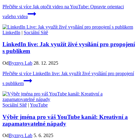
Přečtěte si více
Jak otočit video na YouTube: Opravte orientaci
vašeho videa
LinkedIn
|
Sociální Sítě
LinkedIn live: Jak využít živé vysílání pro propojení
s publikem
Od
Byznys Lab
28. 12. 2025
Přečtěte si více
LinkedIn live: Jak využít živé vysílání pro propojení
s publikem
Sociální Sítě
|
YouTube
Výběr jména pro váš YouTube kanál: Kreativní a
zapamatovatelné nápady
Od
Byznys Lab
5. 6. 2025