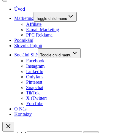
Úvod
Marketing
Toggle child menu
Affiliate
E-mail Marketing
PPC Reklama
Podnikání
Slovník Pojmů
Sociální Sítě
Toggle child menu
Facebook
Instagram
LinkedIn
Onlyfans
Pinterest
Snapchat
TikTok
X (Twitter)
YouTube
O Nás
Kontakty