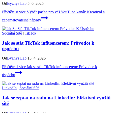
Od
Byznys Lab
5. 6. 2025
Přečtěte si více
Výběr jména pro váš YouTube kanál: Kreativní a
zapamatovatelné nápady
Sociální Sítě
|
TikTok
Jak se stát TikTok influencerem: Průvodce k
úspěchu
Od
Byznys Lab
13. 4. 2026
Přečtěte si více
Jak se stát TikTok influencerem: Průvodce k
úspěchu
LinkedIn
|
Sociální Sítě
Jak se zeptat na radu na LinkedIn: Efektivní využití
sítě