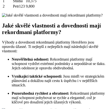
1
Studia
10,375
2
Petr123
9,800
Jaké skvělé vlastnosti a dovednosti mají
rekordmani platformy?
Výhody a dovednosti rekordmanů platformy HeroHero jsou
opravdu úžasné. Ti nejlepší z nejlepších mají následující skvělé
vlastnosti:
Neuvěřitelná odolnost:
Rekordmani platformy mají
schopnost vydržet extrémní podmínky a nepoddávat se tlaku.
Jejich odolnost je opravdu obdivuhodná.
Vynikající taktické schopnosti:
Jsou mistři ve strategickém
plánování a dokážou najít cestu k úspěchu i v nejtěžších
situacích.
Pozoruhodná rychlost a obratnost:
Rekordmani platformy
mají schopnost pohybovat se rychle a elegantně, což je
klíčové pro dosažení jejich úžasných výkonů.