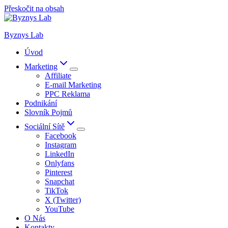
Přeskočit na obsah
Byznys Lab
Úvod
Marketing
Affiliate
E-mail Marketing
PPC Reklama
Podnikání
Slovník Pojmů
Sociální Sítě
Facebook
Instagram
LinkedIn
Onlyfans
Pinterest
Snapchat
TikTok
X (Twitter)
YouTube
O Nás
Kontakty