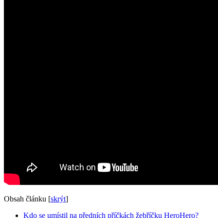
Obsah článku
[
skrýt
]
Kdo se umístil na předních příčkách žebříčku HeroHero?