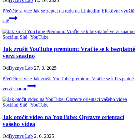
Od
Byznys Lab
12. 10. 2025
Přečtěte si více
Jak se zeptat na radu na LinkedIn: Efektivní využití
sítě
Sociální Sítě
|
YouTube
Jak zrušit YouTube premium: Vraťte se k bezplatné
verzi snadno
Od
Byznys Lab
27. 3. 2025
Přečtěte si více
Jak zrušit YouTube premium: Vraťte se k bezplatné
verzi snadno
Sociální Sítě
|
YouTube
Jak otočit video na YouTube: Opravte orientaci
vašeho videa
Od
Byznys Lab
2. 6. 2025