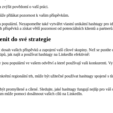
 zvýšit povědomí o vaší práci.
ůže přilákat pozornost k vašim příspěvkům.
 a populární. Nezapomeňte také vytvářet vlastní unikátní hashtagy pro 
říspěvků a získat větší pozornost od potenciálních klientů a partnerů
nit do své strategie
osah vašich příspěvků a zapojení vaší cílové skupiny. Než se pustíte do
tipů, jak najít a používat hashtagy na LinkedIn efektivně:
 jsou populární ve vašem odvětví a které používají vaši konkurenti. Vy
nkrétní regionální trh, může být užitečné používat hashtagy spojené s 
být promyšlené a cílené. Sledujte, jaké hashtagy fungují nejlíp pro váš
vám může pomoci dosáhnout vašich cílů na LinkedIn.