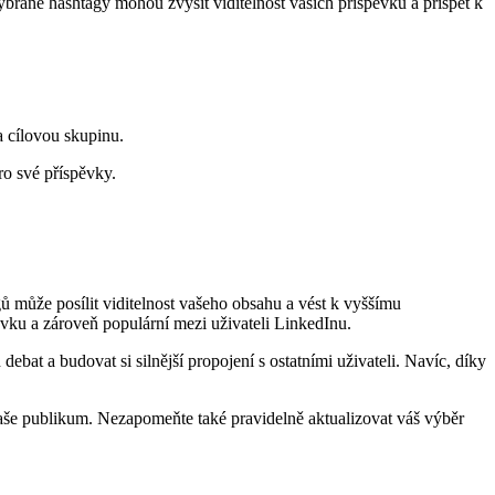
brané hashtagy mohou zvýšit viditelnost vašich příspěvků a přispět k
a cílovou skupinu.
ro své příspěvky.
ů může posílit viditelnost vašeho obsahu a vést k vyššímu
pěvku a zároveň populární mezi uživateli LinkedInu.
bat a budovat si silnější propojení s ostatními uživateli. Navíc, díky
vaše publikum. Nezapomeňte také pravidelně aktualizovat váš výběr