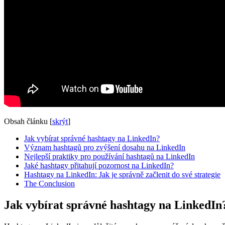
Obsah článku
[
skrýt
]
Jak vybírat správné hashtagy na LinkedIn?
Význam hashtagů pro zvýšení dosahu na LinkedIn
Nejlepší praktiky pro používání hashtagů na LinkedIn
Jaké hashtagy přitahují pozornost na LinkedIn?
Hashtagy na LinkedIn: Jak je správně začlenit do své strategie
The Conclusion
Jak vybírat správné hashtagy na LinkedIn