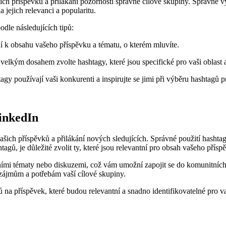
h příspěvků a přilákání pozornosti správné cílové skupiny. Správně vy
a jejich relevanci a popularitu.
dle následujících tipů:
 k obsahu vašeho příspěvku a tématu, o kterém mluvíte.
elkým dosahem zvolte hashtagy, které jsou specifické pro vaši oblast 
agy používají vaši konkurenti a inspirujte se jimi při výběru hashtagů p
inkedIn
ich příspěvků a přilákání nových sledujících. Správné použití hashtag
gů, je důležité zvolit ty, které jsou relevantní pro obsah vašeho přís
ími tématy nebo diskuzemi, což vám umožní zapojit se do komunitních de
zájmům a potřebám vaší cílové skupiny.
 na příspěvek, které budou relevantní a snadno identifikovatelné pro 