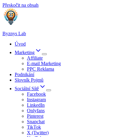
Přeskočit na obsah
Byznys Lab
Úvod
Marketing
Affiliate
E-mail Marketing
PPC Reklama
Podnikání
Slovník Pojmů
Sociální Sítě
Facebook
Instagram
LinkedIn
Onlyfans
Pinterest
Snapchat
TikTok
X (Twitter)