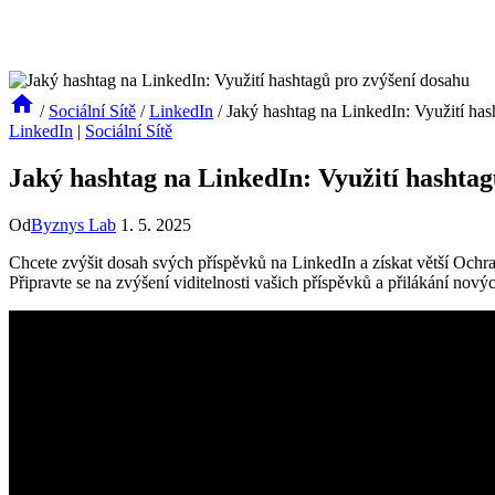
/
Sociální Sítě
/
LinkedIn
/
Jaký hashtag na LinkedIn: Využití ha
LinkedIn
|
Sociální Sítě
Jaký hashtag na LinkedIn: Využití hashtag
Od
Byznys Lab
1. 5. 2025
Chcete zvýšit dosah svých příspěvků na LinkedIn a získat větší Ochra
Připravte se na zvýšení viditelnosti vašich příspěvků a přilákání novýc