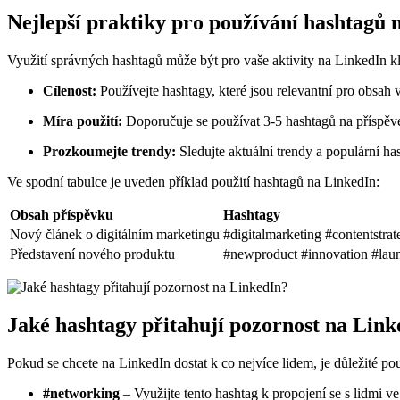
Nejlepší praktiky pro používání hashtagů 
Využití správných hashtagů může být pro vaše aktivity na LinkedIn klí
Cílenost:
Používejte hashtagy, které jsou relevantní pro obsah 
Míra použití:
Doporučuje se používat 3-5 hashtagů na příspěve
Prozkoumejte trendy:
Sledujte aktuální trendy a populární ha
Ve spodní tabulce je uveden příklad použití hashtagů na LinkedIn:
Obsah příspěvku
Hashtagy
Nový článek o digitálním marketingu
#digitalmarketing #contentstra
Představení nového produktu
#newproduct #innovation #lau
Jaké hashtagy přitahují pozornost na Lin
Pokud se chcete na LinkedIn dostat k co nejvíce lidem, je důležité pou
#networking
– Využijte tento hashtag k propojení se s lidmi v