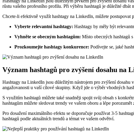
Hashtagy na LinkedIn jsou důležitým prvkem pro zvýšení dosahu vašic
růstu vašeho profesního profilu. Při výběru hashtagů je důležité dbát n
Chcete-li efektivně využít hashtagy na LinkedIn, můžete postupovat po
Vyberte relevantní hashtagy:
Hashtagy by měly být relevantní
Vyhněte se obecným hashtagům:
Místo obecných hashtagů s v
Prozkoumejte hashtagy konkurence:
Podívejte se, jaké hasht
Význam hashtagů pro zvýšení dosahu na L
Hashtagy na LinkedIn jsou důležitým nástrojem pro zvýšení dosahu vaš
angažovanosti u vaší cílové skupiny. Když jde o výběr vhodných hashta
S využitím hashtagů můžete také snadněji spojit svůj obsah s konkrétn
hashtagům můžete sledovat trendy ve vašem oboru a lépe porozumět 
Pro dosažení maximálního efektu se doporučuje používat 3-5 hashtagů
hashtagů podle aktuálních trendů a témat ve vašem odvětví.