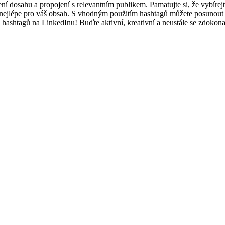
 dosahu a propojení s relevantním publikem. Pamatujte si, že vybírejte
jí nejlépe pro váš obsah. S vhodným použitím hashtagů můžete posunout
h hashtagů na LinkedInu! Buďte aktivní, kreativní a neustále se zdokonal