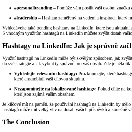
#personalbranding
– Pomůže vám posílit vaši osobní značku a
#leadership
– Hashtag zaměřený na vedení a inspiraci, který m
Vyhledávejte také trending hashtagy na LinkedIn, které jsou aktuální
S vhodným využitím hashtagů na LinkedIn můžete zvýšit dosah vašich p
Hashtagy na LinkedIn: Jak je správně začle
Využití hashtagů na LinkedIn může být skvělým způsobem, jak zvýšit d
do své strategie a jak vybrat ty správné pro váš obsah. Zde je několik 
Vyhledejte relevantní hashtagy:
Prozkoumejte, které hashtagy
které ansamblují vaši cílovou skupinu.
Nezapomínejte na lokalizované hashtagy:
Pokud cílíte na ko
kteří jsou zajímá vaším obsahem.
Je klíčové mít na paměti, že používání hashtagů na LinkedIn by mělo 
hashtagů může mít velký vliv na dosah vašich příspěvků a konečně 
The Conclusion