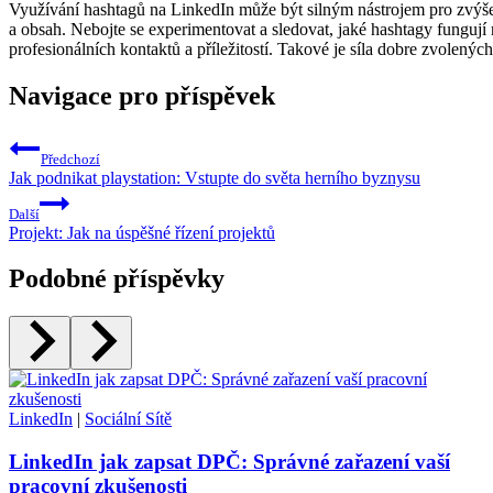
Využívání hashtagů na LinkedIn může být silným nástrojem pro zvýšení
a obsah. Nebojte se experimentovat a sledovat, jaké hashtagy fungu
profesionálních kontaktů a příležitostí. Takové je síla dobre zvolenýc
Navigace pro příspěvek
Předchozí
Jak podnikat playstation: Vstupte do světa herního byznysu
Další
Projekt: Jak na úspěšné řízení projektů
Podobné příspěvky
LinkedIn
|
Sociální Sítě
LinkedIn jak zapsat DPČ: Správné zařazení vaší
pracovní zkušenosti