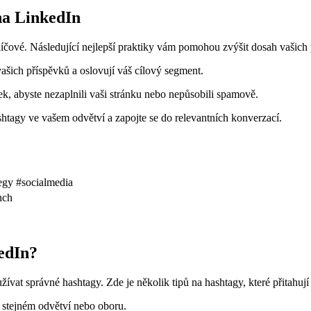
na LinkedIn
čové. Následující nejlepší praktiky vám pomohou zvýšit dosah vašich př
vašich příspěvků a oslovují váš cílový segment.
k, abyste nezaplnili vaši stránku nebo nepůsobili spamově.
shtagy ve vašem odvětví a zapojte se do relevantních konverzací.
tegy #socialmedia
nch
kedIn?
žívat správné hashtagy. Zde je několik tipů na hashtagy, které přitahuj
e stejném odvětví nebo oboru.