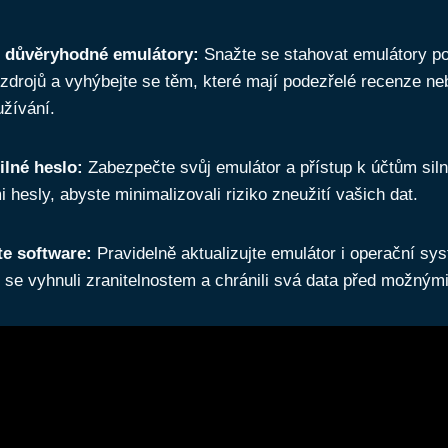
e důvěryhodné emulátory:
Snažte se stahovat emulátory p
zdrojů a vyhýbejte se těm, které mají podezřelé recenze ne
žívání.
ilné heslo:
Zabezpečte svůj emulátor a přístup k účtům sil
 hesly, abyste minimalizovali riziko zneužití vašich dat.
te software:
Pravidelně aktualizujte emulátor i operační s
 se vyhnuli zranitelnostem a chránili svá data před možným