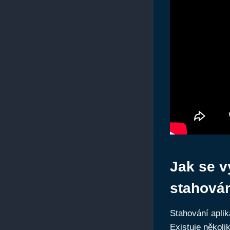
Jak se v
stahování
Stahování aplik
Existuje několi