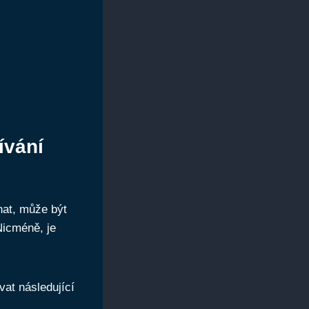
ívání
hat, může být
Nicméně, je
vat následující