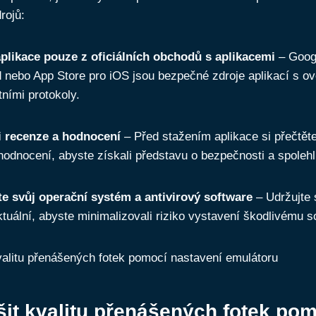
rojů:
plikace pouze z oficiálních obchodů s aplikacemi
– Googl
d nebo App Store pro iOS jsou bezpečné zdroje aplikací s o
ními protokoly.
i recenze a hodnocení
– Před stažením aplikace si přečtěte
hodnocení, abyste získali představu o bezpečnosti a spolehli
te svůj operační systém a antivirový software
– Udržujte 
tuální, abyste minimalizovali riziko vystavení škodlivému s
šit kvalitu přenášených fotek po