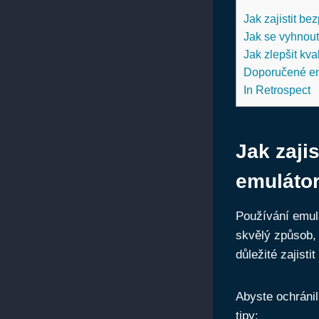
Jak zajistit b
Jak se vyhnout 
Jak zlepšit kv
Doporučené em
In Retrospect
Jak zaji
emuláto
Používání emulá
skvělý způsob, 
důležité zajisti
Abyste ochránil
tipy: