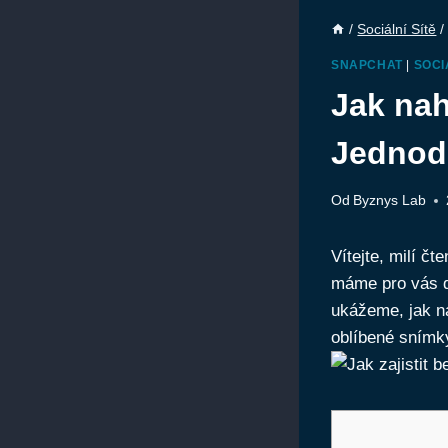
/
Sociální Sítě
/
SNAPCHAT
|
SOCI
Jak nah
Jednod
Od
Byznys Lab
Vítejte, milí č
máme pro vás d
ukážeme, jak na
oblíbené snímky 