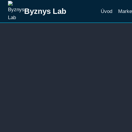
Přeskočit
Byznys Lab
Úvod
Marke
na
obsah