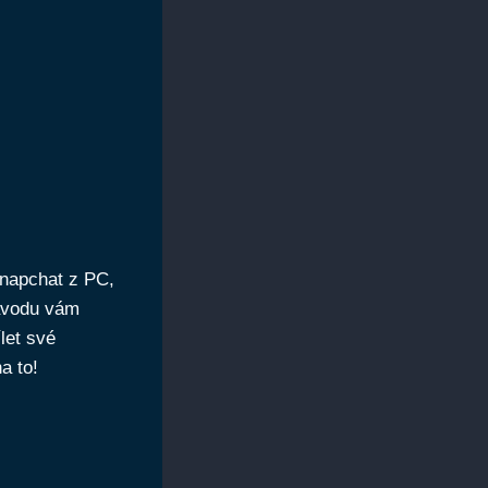
 Snapchat z PC,
ávodu vám
let své
a to!