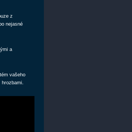
ouze z
bo nejasné
nými a
ystém vašeho
i hrozbami.