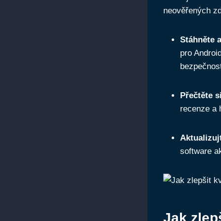
neověřených zd
Stáhněte a
pro Androi
bezpečnost
Přečtěte s
recenze a 
Aktualizuj
software ak
Jak zlep