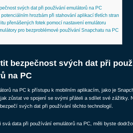
ezpečnost svých dat při používání emulátorů na PC
potenciálním hrozbám při stahování aplikací třetích stran
alitu přenášených fotek pomocí nastavení emulátoru
ulátory pro bezproblémové používání Snapchatu na PC
stit bezpečnost svých dat při použ
rů na PC
torů na PC k přístupu k mobilním aplikacím, jako je Snapc
jak zůstat ve spojení se svými přáteli a sdílet své zážitky. 
t bezpečí svých dat při používání těchto technologií.
i svá data při používání emulátorů na PC, měli byste dodržo