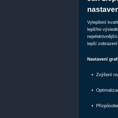
nastaven
Vylepšení kvali
lepšího výsledk
nejefektivnější
lepší zobrazení 
Nastavení graf
Zvýšení ro
Optimaliza
Přizpůsoben