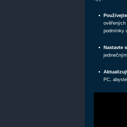
Používejt
ověřených 
podmínky u
Nastavte s
jedinečnými
Aktualizuj
PC, abyste