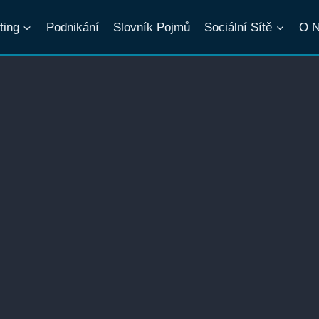
ting
Podnikání
Slovník Pojmů
Sociální Sítě
O 