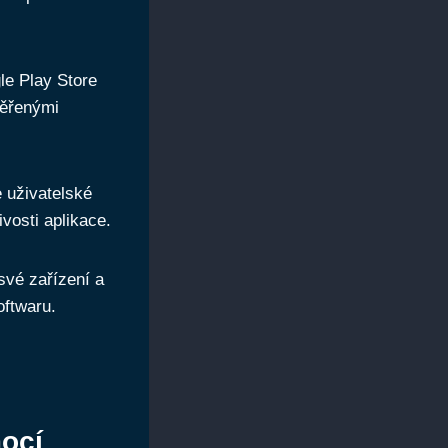
e Play Store
věřenými
 uživatelské
vosti aplikace.
své zařízení a
oftwaru.
mocí