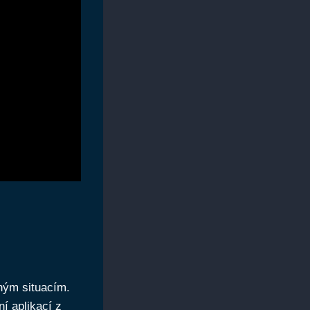
čným situacím.
í aplikací z