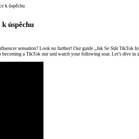
dce k úspěchu
e k úspěchu
luencer sensation? Look no further! Our guide „Jak Se Stát ⁢TikTok Inf
to becoming a TikTok star and watch your following soar. ⁢Let’s dive in