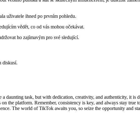
jala uživatele ihned po ⁢prvním pohledu.
 sledujícím vědět, co od vás mohou očekávat.
držovat ho ⁣zajímavým pro své sledující.
 diskusí.
daunting task, but with dedication, creativity, and authenticity, it ‌is d
 on the platform. Remember, consistency is key,⁢ and always⁤ stay true to
dience.‌ The world of TikTok ⁣awaits you, so ​seize the opportunity and 