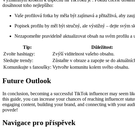
dosáhnout ​toho​ nejlepšího:
Vaše profilová fotka by měla být zajímavá a ⁢přitažlivá, aby zau
Popisek profilu by měl být stručný, ⁢ale​ výstižný – dejte svým⁤
Nezapomeňte pravidelně aktualizovat obsah ⁢na svém profilu a u
Tip:
Důležitost:
Zvolte hashtagy:
Zvýší viditelnost vašeho obsahu.
Sledujte trendy:
Zůstaňte v obraze a zapojte se do aktuálních
Komunikujte s fanoušky:
Vytvořte⁣ komunitu kolem svého obsahu.
Future Outlook
In conclusion, becoming a successful TikTok influencer‌ may seem like a 
this guide, you can increase your chances‍ of reaching influencer status
engaging ‍content,​ building your ⁤brand, and connecting ⁣with your ​au
povede!
Navigace pro příspěvek