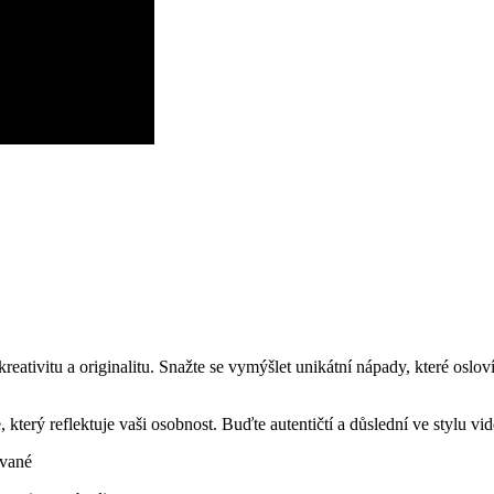
eativitu a originalitu. Snažte se ‍vymýšlet unikátní nápady, které oslov
 který reflektuje ​vaši osobnost. Buďte‌ autentičtí a důslední ve stylu vi
ované