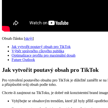
Obsah článku
[
skrýt
]
Jak vytvořit‍ poutavý obsah pro TikTok
Výběr ⁢správného cílového publika
Optimalizace profilu​ pro maximální dosah
Future Outlook
Jak vytvořit‍ poutavý obsah pro TikTok
Pro vytvoření poutavého obsahu pro TikTok je důležité zaměřit se na kr
a přizpůsobit svůj obsah podle toho.
Chcete-li zaujmout na TikToku,‌ je dobré mít konzistentní⁢ brand image,
Vyhýbejte se obsahovým trendům, které již byly⁢ příliš opotřeb