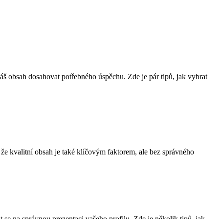
š ‍obsah dosahovat potřebného úspěchu. ⁤Zde je ⁤pár tipů, jak vybrat
že kvalitní obsah je také‌ klíčovým faktorem, ale bez⁤ správného
se na správnou prezentaci vašeho profilu. Zde je ⁣několik tipů, jak