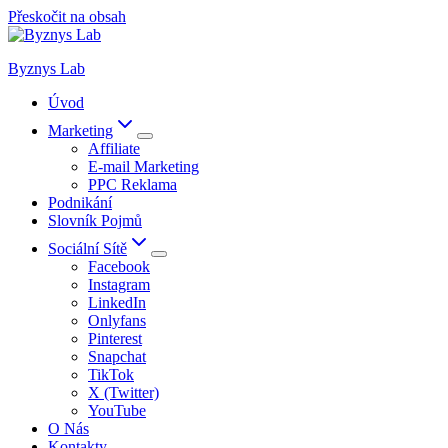
Přeskočit na obsah
Byznys Lab
Úvod
Marketing
Affiliate
E-mail Marketing
PPC Reklama
Podnikání
Slovník Pojmů
Sociální Sítě
Facebook
Instagram
LinkedIn
Onlyfans
Pinterest
Snapchat
TikTok
X (Twitter)
YouTube
O Nás
Kontakty