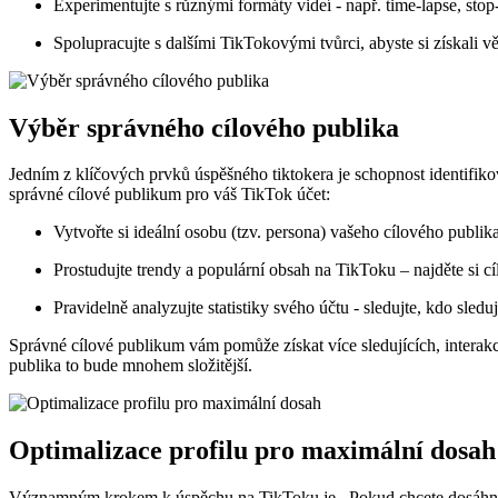
Experimentujte ​s ‍různými formáty⁣ videí ​- např. ‍time-lapse, st
Spolupracujte⁣ s dalšími TikTokovými tvůrci, abyste si ⁢získali vě
Výběr ⁢správného cílového publika
Jedním z⁣ klíčových prvků úspěšného⁤ tiktokera je schopnost⁣ identifik
správné cílové publikum pro váš TikTok účet:
Vytvořte‌ si ideální osobu (tzv. persona) vašeho cílového ⁢publik
Prostudujte trendy⁢ a populární obsah na TikToku – najděte si c
Pravidelně analyzujte statistiky svého účtu ‍- sledujte, kdo sledu
Správné ⁢cílové publikum vám pomůže získat více sledujících, interakc
publika to bude mnohem složitější.
Optimalizace profilu​ pro maximální dosah
Významným krokem k úspěchu na TikToku je . ⁣Pokud chcete dosáhnout vě