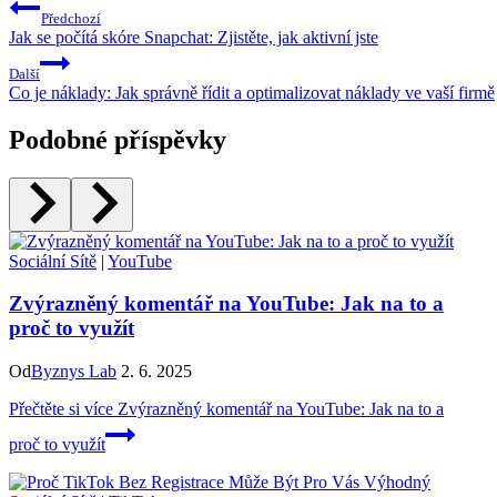
Předchozí
Jak se počítá skóre Snapchat: Zjistěte, jak aktivní jste
Další
Co je náklady: Jak správně řídit a optimalizovat náklady ve vaší firmě
Podobné příspěvky
Sociální Sítě
|
YouTube
Zvýrazněný komentář na YouTube: Jak na to a
proč to využít
Od
Byznys Lab
2. 6. 2025
Přečtěte si více
Zvýrazněný komentář na YouTube: Jak na to a
proč to využít