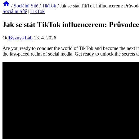
/
Sociální Sítě
/
TikTok
/
Jak se stát TikTok influencerem: Průvo
Sociální Sítě
|
TikTok
Jak se stát TikTok influencerem: Průvodc
Od
Byznys Lab
13. 4. 2026
Are you ​ready to conquer the world of TikTok and become the next inf
the fast-paced realm of social media. Get ready to unlock the secrets 