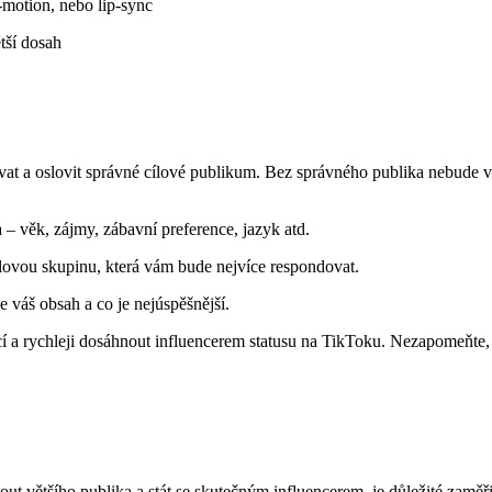
op-motion, nebo lip-sync
tší⁢ dosah
ovat‌ a oslovit správné cílové publikum. Bez správného publika nebude vá
a – věk, zájmy, zábavní preference, jazyk atd.
ílovou skupinu, která ⁤vám bude nejvíce respondovat.
je váš obsah a co‌ je nejúspěšnější.
í ⁢a rychleji dosáhnout ⁣influencerem statusu na TikToku. Nezapomeňte, 
tšího publika a stát se ‍skutečným influencerem, ⁣je důležité zaměřit ⁢