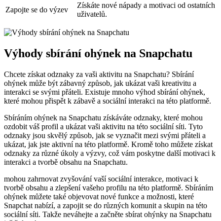
Získáte nové nápady a motivaci od ostatních
Zapojte se do výzev
uživatelů.
Výhody sbírání ohýnek na Snapchatu
Chcete získat odznaky za vaši aktivitu na Snapchatu? Sbírání
ohýnek může být zábavný způsob, jak ukázat vaši kreativitu a
interakci se svými přáteli. Existuje mnoho výhod sbírání ohýnek,
které mohou přispět k zábavě a sociální interakci na této platformě.
Sbíráním ohýnek na Snapchatu získáváte odznaky, které mohou
ozdobit váš profil a ukázat vaši aktivitu na této sociální síti. Tyto
odznaky jsou skvělý způsob, jak se vyznačit mezi svými přáteli a
ukázat, jak jste aktivní na této platformě. Kromě toho můžete získat
odznaky za různé úkoly a výzvy, což vám poskytne další motivaci k
interakci a tvorbě obsahu na Snapchatu.
mohou zahrnovat zvyšování vaší sociální interakce, motivaci k
tvorbě obsahu a zlepšení vašeho profilu na této platformě. Sbíráním
ohýnek můžete také objevovat nové funkce a možnosti, které
Snapchat nabízí, a zapojit se do různých komunit a skupin na této
sociální síti. Takže neváhejte a začněte sbírat ohýnky na Snapchatu