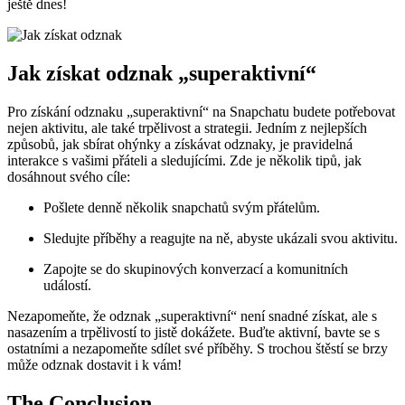
ještě dnes!
Jak získat odznak „superaktivní“
Pro získání odznaku „superaktivní“ na Snapchatu budete potřebovat
nejen aktivitu, ale také trpělivost a strategii. Jedním z nejlepších
způsobů, jak sbírat ohýnky a získávat odznaky, je pravidelná
interakce s vašimi přáteli a sledujícími. Zde je několik tipů, jak
dosáhnout svého cíle:
Pošlete denně několik snapchatů svým přátelům.
Sledujte příběhy a reagujte na ně, abyste ukázali svou aktivitu.
Zapojte se do skupinových konverzací a komunitních
událostí.
Nezapomeňte, že odznak „superaktivní“ není snadné získat, ale s
nasazením a trpělivostí to jistě dokážete. Buďte aktivní, bavte se s
ostatními a nezapomeňte sdílet své příběhy. S trochou štěstí se brzy
může odznak dostavit i k vám!
The Conclusion