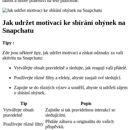
radost a dobré přátelství na této platformě.
Jak udržet motivaci ke sbírání ohýnek na
Snapchatu
Tipy :
Zde jsou některé tipy, jak udržet motivaci a získat odznaky za vaši
aktivitu na Snapchatu:
Vytvářejte obsah pravidelně a sledujte, jak reagují vaši přátelé.
Používejte různé filtry a efekty, abyste zaujali své sledující.
Zapojte se do různých výzev a soutěží, abyste si udrželi zájem
o sbírání ohýnek.
Tip
Popis
Vytvářejte obsah
Zajistíte si tak pravidelnou interakci se
pravidelně
sledujícími.
Přidáte zábavu a originalitu do vašich
Používejte různé filtry
příspěvků.