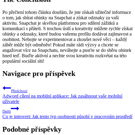
Po přečtení tohoto článku doufám, že jste získali užitečné informace
o tom, jak sbírat ohinky na Snapchat a získat odznaky za vaši
aktivitu. Snapchat je skvělou platformou pro sdílení zážitků a
komunikaci s přáteli. S trochou úsilí a kreativity můžete rychle získat
ohinky a odznaky, které budou vašemu profilu dodávat zajímavost a
osobitost. Nebojte se experimentovat a zkoušet nové věci – každý
záběr může být odměněn! Pokud máte rádi výzvy a chcete se
angažovat více na Snapchatu, neváhejte a pusťte se do sběru ohinek
hned teď. Buďte aktivní a nechte svou kreativitu rozkvétat na této
populární sociální síti!
Navigace pro příspěvek
Předchozí
Adword cílení na mobilní aplikace: Jak zasáhnout vaše mobilní
uživatele
Další
Co je introvert: Jak tento typ osobnosti působí v pracovním prostředí
Podobné příspěvky