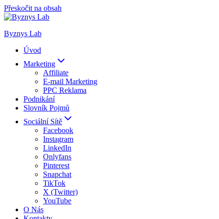
Přeskočit na obsah
Byznys Lab
Úvod
Marketing
Affiliate
E-mail Marketing
PPC Reklama
Podnikání
Slovník Pojmů
Sociální Sítě
Facebook
Instagram
LinkedIn
Onlyfans
Pinterest
Snapchat
TikTok
X (Twitter)
YouTube
O Nás
Kontakty