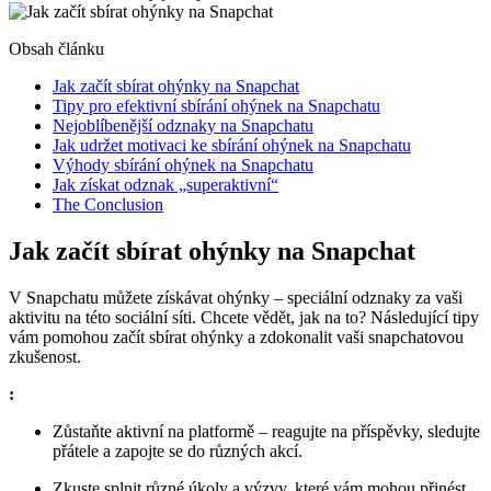
Obsah článku
Jak začít sbírat ohýnky na Snapchat
Tipy pro efektivní sbírání ohýnek na Snapchatu
Nejoblíbenější odznaky na Snapchatu
Jak udržet motivaci ke sbírání ohýnek na Snapchatu
Výhody sbírání ohýnek na Snapchatu
Jak získat odznak „superaktivní“
The Conclusion
Jak začít sbírat ohýnky na Snapchat
V Snapchatu můžete získávat ohýnky – speciální odznaky za vaši
aktivitu na této sociální síti. Chcete vědět, jak na to? Následující tipy
vám pomohou začít sbírat ohýnky a zdokonalit vaši snapchatovou
zkušenost.
:
Zůstaňte aktivní na platformě – reagujte na příspěvky, sledujte
přátele a zapojte se do různých akcí.
Zkuste splnit různé úkoly a výzvy, které vám mohou přinést