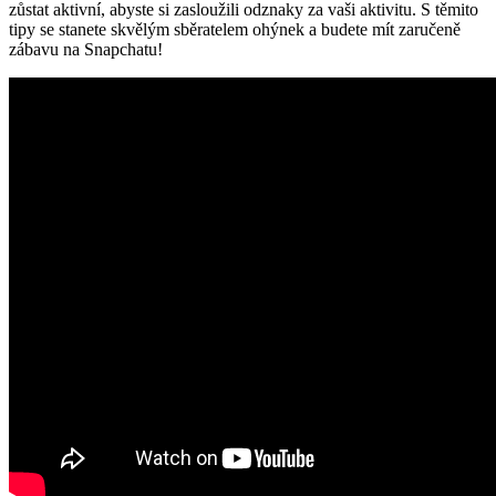
zůstat aktivní, abyste si zasloužili odznaky za vaši aktivitu. S těmito
tipy se stanete skvělým sběratelem ohýnek a budete mít zaručeně
zábavu na Snapchatu!