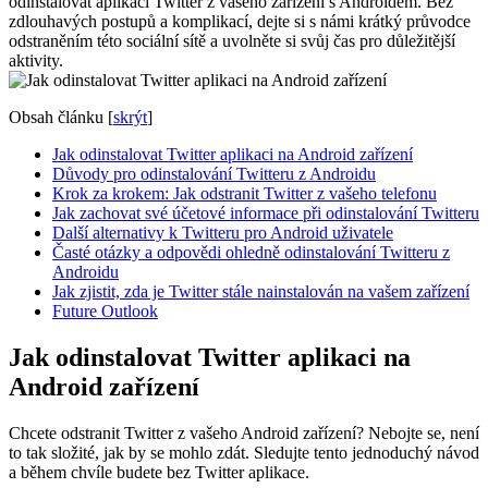
odinstalovat aplikaci Twitter z vašeho zařízení s Androidem. Bez
zdlouhavých postupů a komplikací, dejte si s námi krátký průvodce
odstraněním této sociální sítě a uvolněte si svůj čas pro důležitější
aktivity.
Obsah článku
[
skrýt
]
Jak odinstalovat Twitter aplikaci na Android zařízení
Důvody pro odinstalování Twitteru z Androidu
Krok za krokem: Jak odstranit Twitter z vašeho telefonu
Jak zachovat své účetové informace při odinstalování Twitteru
Další alternativy k Twitteru pro Android uživatele
Časté otázky a odpovědi ohledně odinstalování Twitteru z
Androidu
Jak zjistit, zda je Twitter stále nainstalován na vašem zařízení
Future Outlook
Jak odinstalovat Twitter aplikaci na
Android zařízení
Chcete odstranit Twitter z vašeho Android zařízení? Nebojte se, není
to tak složité, jak by se mohlo zdát. Sledujte tento jednoduchý návod
a během chvíle budete bez Twitter aplikace.