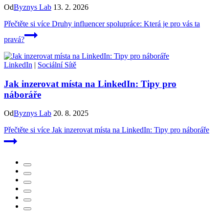
Od
Byznys Lab
13. 2. 2026
Přečtěte si více
Druhy influencer spolupráce: Která je pro vás ta
pravá?
LinkedIn
|
Sociální Sítě
Jak inzerovat místa na LinkedIn: Tipy pro
náboráře
Od
Byznys Lab
20. 8. 2025
Přečtěte si více
Jak inzerovat místa na LinkedIn: Tipy pro náboráře