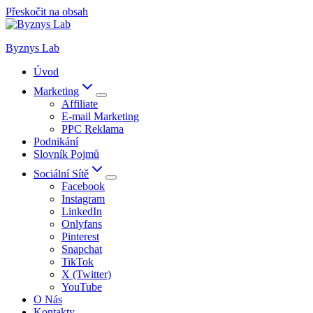
Přeskočit na obsah
Byznys Lab
Úvod
Marketing
Affiliate
E-mail Marketing
PPC Reklama
Podnikání
Slovník Pojmů
Sociální Sítě
Facebook
Instagram
LinkedIn
Onlyfans
Pinterest
Snapchat
TikTok
X (Twitter)
YouTube
O Nás
Kontakty