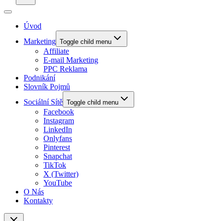
Úvod
Marketing
Toggle child menu
Affiliate
E-mail Marketing
PPC Reklama
Podnikání
Slovník Pojmů
Sociální Sítě
Toggle child menu
Facebook
Instagram
LinkedIn
Onlyfans
Pinterest
Snapchat
TikTok
X (Twitter)
YouTube
O Nás
Kontakty