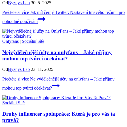
Od
Byznys Lab
30. 5. 2025
Přečtěte si více
Jak mít černý Twitter: Nastavení tmavého režimu pro
pohodlné používání
Onlyfans
|
Sociální Sítě
Nejvýdělečnější účty na onlyfans – Jaké příjmy
mohou top tvůrci očekávat?
Od
Byznys Lab
23. 11. 2025
Přečtěte si více
Nejvýdělečnější účty na onlyfans – Jaké příjmy
mohou top tvůrci očekávat?
Sociální Sítě
Druhy influencer spolupráce: Která je pro vás ta
pravá?