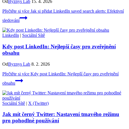
Od
Byznys Lab
15. 4. 2026
Přečtěte si více
Jak si přidat LinkedIn saved search alerts: Efektivní
sledování
LinkedIn
|
Sociální Sítě
Kdy post LinkedIn: Nejlepší časy pro zveřejnění
obsahu
Od
Byznys Lab
8. 2. 2026
Přečtěte si více
Kdy post LinkedIn: Nejlepší časy pro zveřejnění
obsahu
Sociální Sítě
|
X (Twitter)
Jak mít černý Twitter: Nastavení tmavého režimu
pro pohodlné používání