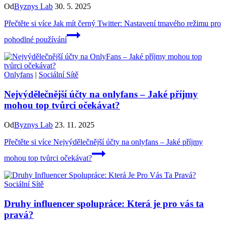
Od
Byznys Lab
30. 5. 2025
Přečtěte si více
Jak mít černý Twitter: Nastavení tmavého režimu pro
pohodlné používání
Onlyfans
|
Sociální Sítě
Nejvýdělečnější účty na onlyfans – Jaké příjmy
mohou top tvůrci očekávat?
Od
Byznys Lab
23. 11. 2025
Přečtěte si více
Nejvýdělečnější účty na onlyfans – Jaké příjmy
mohou top tvůrci očekávat?
Sociální Sítě
Druhy influencer spolupráce: Která je pro vás ta
pravá?