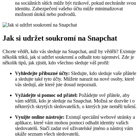
na sociálních sítích může být rizikové, pokud nechráníte svou
identitu. Zabezpečení vašeho účtu může minimalizovat
možnosti útoků nebo podvodů.
Jak si udržet soukromí na Snapchat
Chcete vědět, kdo vás sleduje na Snapchat, aniž by věděli? Existuje
několik triků, jak si udržet soukromí a odhalit toto tajemství. Zde je
několik tipů, jak zjistit, kdo všechno sleduje váš profil:
Vyhledejte příbuzné účty:
Sledujte, kdo sleduje vaše přátele
a sledujte také tyto účty. Můžete narazit na nové osoby, které
vás sledují, ale které jste dosud nepoznali.
Vyžádejte si pomoc od přátel:
Požádejte své přátele, aby
vám sdělili, kdo je sleduje na Snapchat. Možná se dozvíte i o
některých skrytých sledovatelích, o kterých jste neměli tušení.
Vyuijte online nástroje:
Existují speciální webové stránky a
aplikace, které vám mohou pomoci odhalit identity vašich
sledovatelů. Stačí zadat své uživatelské jméno a nástroj vám
ukáže seznam všech sledovatelů.