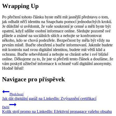
Wrapping Up
Po přečtení tohoto článku byste měli mít jasnější představu o tom,
jak odhalit něčí identitu na Snapchatu pomocí jednoduchých kroků.
Je důležité si uvědomit, že vaše soukromí je cenné a měli byste být
opatrní, když sdílíte osobní informace online. Sledujte pozorně své
přátele a známé na sociálních sítích a nebojte se konfrontovat
někoho, kdo se chová podezřele. Bezpečnost by měla být vždy na
prvním místě. Buďte obezřetní a buďte informovaní. Jakmile budete
mít kontrolu nad svou digitální identitou, budete mít větší klid a
ochranu. Buďte sebevědomí a nebojte se chránit sebe i své blízké
online. Děkujeme za to, že jste si přečetli tento článek a doufáme, že
vám poskytl užitečné informace k ochraně vaší digitální anonymity.
Hodně štěstí!
Navigace pro příspěvek
Předchozí
Jak dát digitální garáž na LinkedIn: Zvýraznění certifikací
Další
Kolik stojí promo na LinkedIn: Efektivní propagace vašeho obsahu