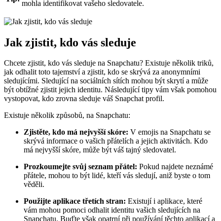
mohla identifikovat vašeho sledovatele.
Jak zjistit, kdo vás sleduje
Chcete zjistit, kdo vás sleduje na Snapchatu? Existuje několik triků,
jak odhalit toto tajemství a zjistit, kdo se skrývá za anonymními
sledujícími. Sledující na sociálních sítích mohou být skrytí a může
být obtížné zjistit jejich identitu. Následující tipy vám však pomohou
vystopovat, kdo zrovna sleduje váš Snapchat profil.
Existuje několik způsobů, na Snapchatu:
Zjistěte, kdo má nejvyšší skóre:
V emojis na Snapchatu se
skrývá informace o vašich přátelích a jejich aktivitách. Kdo
má nejvyšší skóre, může být váš tajný sledovatel.
Prozkoumejte svůj seznam přátel:
Pokud najdete neznámé
přátele, mohou to být lidé, kteří vás sledují, aniž byste o tom
věděli.
Použijte aplikace třetích stran:
Existují i aplikace, které
vám mohou pomoci odhalit identitu vašich sledujících na
Snapchatu. Buďte však opatrní při používání těchto aplikací a