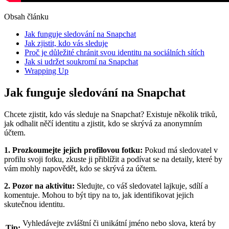
Obsah článku
Jak funguje sledování na Snapchat
Jak zjistit, kdo vás sleduje
Proč je důležité chránit svou identitu na sociálních sítích
Jak si udržet soukromí na Snapchat
Wrapping Up
Jak funguje sledování na Snapchat
Chcete zjistit, kdo vás sleduje na Snapchat? Existuje několik triků,
jak odhalit něčí identitu a zjistit, kdo se skrývá za anonymním
účtem.
1. Prozkoumejte jejich profilovou fotku:
Pokud má sledovatel v
profilu svoji fotku, zkuste ji přiblížit a podívat se na detaily, které by
vám mohly napovědět, kdo se skrývá za účtem.
2. Pozor na aktivitu:
Sledujte, co váš sledovatel lajkuje, sdílí a
komentuje. Mohou to být tipy na to, jak identifikovat jejich
skutečnou identitu.
Vyhledávejte zvláštní či unikátní jméno nebo slova, která by
Tip: