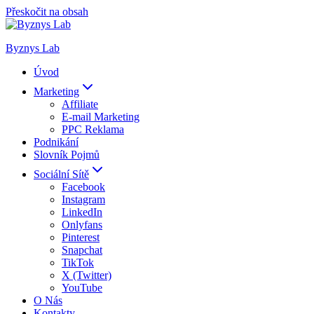
Přeskočit na obsah
Byznys Lab
Úvod
Marketing
Affiliate
E-mail Marketing
PPC Reklama
Podnikání
Slovník Pojmů
Sociální Sítě
Facebook
Instagram
LinkedIn
Onlyfans
Pinterest
Snapchat
TikTok
X (Twitter)
YouTube
O Nás
Kontakty