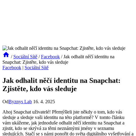
/
Sociální Sítě
/
Facebook
/
Jak odhalit něčí identitu na
Snapchat: Zjistěte, kdo vás sleduje
Facebook
|
Sociální Sítě
Jak odhalit něčí identitu na Snapchat:
Zjistěte, kdo vás sleduje
Od
Byznys Lab
16. 4. 2025
Ahoj Snapchat uživatelé! Přemýšleli jste někdy o tom, kdo vás
sleduje a sleduje vaši identitu na této platformě? V tomto článku
vám ukážeme, jak jednoduše odhalit něčí identitu na Snapchat a
zjistit, kdo se skrývá za těmi neznámými jmény v seznamu
sledujících. Stačí se s námi ponořit do světa digitálního vyšetřování a