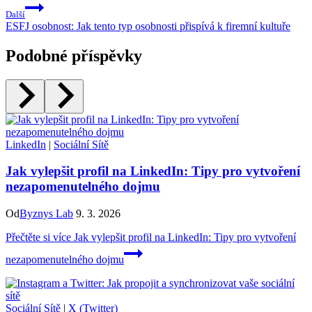
Další
ESFJ osobnost: Jak tento typ osobnosti přispívá k firemní kultuře
Podobné příspěvky
LinkedIn
|
Sociální Sítě
Jak vylepšit profil na LinkedIn: Tipy pro vytvoření
nezapomenutelného dojmu
Od
Byznys Lab
9. 3. 2026
Přečtěte si více
Jak vylepšit profil na LinkedIn: Tipy pro vytvoření
nezapomenutelného dojmu
Sociální Sítě
|
X (Twitter)