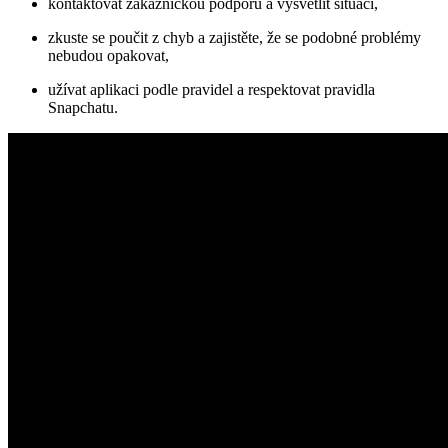
kontaktovat zákaznickou podporu a vysvětlit situaci,
zkuste se poučit z chyb a zajistěte, že se podobné problémy
nebudou opakovat,
užívat aplikaci podle pravidel a respektovat pravidla
Snapchatu.