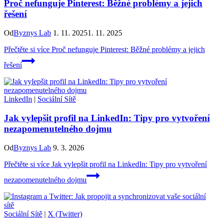
Proč nefunguje Pinterest: Běžné problémy a jejich
řešení
Od
Byznys Lab
1. 11. 2025
1. 11. 2025
Přečtěte si více
Proč nefunguje Pinterest: Běžné problémy a jejich
řešení
LinkedIn
|
Sociální Sítě
Jak vylepšit profil na LinkedIn: Tipy pro vytvoření
nezapomenutelného dojmu
Od
Byznys Lab
9. 3. 2026
Přečtěte si více
Jak vylepšit profil na LinkedIn: Tipy pro vytvoření
nezapomenutelného dojmu
Sociální Sítě
|
X (Twitter)