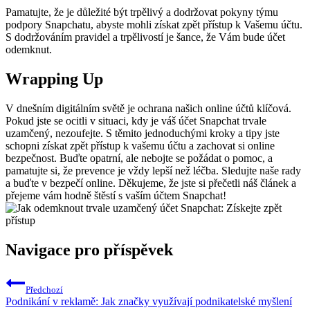
Pamatujte, že je důležité být trpělivý a dodržovat pokyny týmu
podpory Snapchatu, abyste mohli získat zpět přístup k Vašemu účtu.
S dodržováním pravidel a trpělivostí je šance, že Vám bude účet
odemknut.
Wrapping Up
V dnešním digitálním světě je ochrana našich online účtů klíčová.
Pokud jste se ocitli v situaci, kdy je váš účet Snapchat trvale
uzamčený, nezoufejte. S těmito jednoduchými kroky a tipy jste
schopni získat zpět přístup k vašemu účtu a zachovat si online
bezpečnost. Buďte opatrní, ale nebojte se požádat o pomoc, a
pamatujte si, že prevence je vždy lepší než léčba. Sledujte naše rady
a buďte v bezpečí online. Děkujeme, že jste si přečetli náš článek a
přejeme vám hodně štěstí s vaším účtem Snapchat!
Navigace pro příspěvek
Předchozí
Podnikání v reklamě: Jak značky využívají podnikatelské myšlení