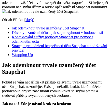
odemknout váš účet a vrátit se zpět do světa snapování. Získejte zpět
kontrolu nad svým účtem a buďte opět součástí Snapchat komunity!
Obsah článku
[
skrýt
]
Jak odemknout trvale uzamčený účet Snapchat
Důvody uzamčení účtu a jak se jim vyhnout v budoucnosti
Kontaktování služby podpory Snapchat pro pomoc s
odemknutím účtu
Strategie pro udržení bezpečnosti účtu Snapchat a dodržování
pravidel
Wrapping Up
Jak odemknout trvale uzamčený účet
Snapchat
Pokud se vám nedaří získat přístup ke svému trvale uzamčenému
účtu Snapchat, nezoufejte. Existuje několik kroků, které můžete
podniknout, abyste zase mohli komunikovat se svými přáteli a
sledovat příběhy svých oblíbených osobností.
Jak na to? Zde je návod krok za krokem: