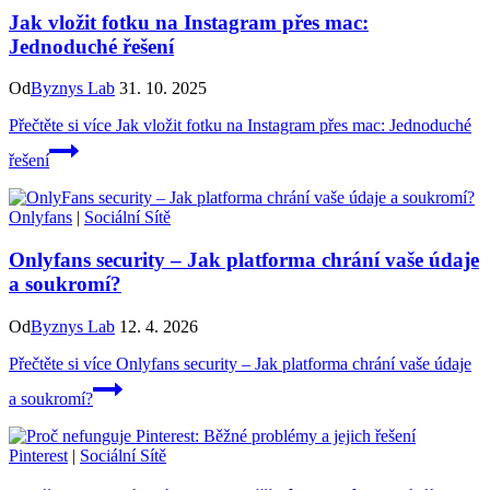
Jak vložit fotku na Instagram přes mac:
Jednoduché řešení
Od
Byznys Lab
31. 10. 2025
Přečtěte si více
Jak vložit fotku na Instagram přes mac: Jednoduché
řešení
Onlyfans
|
Sociální Sítě
Onlyfans security – Jak platforma chrání vaše údaje
a soukromí?
Od
Byznys Lab
12. 4. 2026
Přečtěte si více
Onlyfans security – Jak platforma chrání vaše údaje
a soukromí?
Pinterest
|
Sociální Sítě