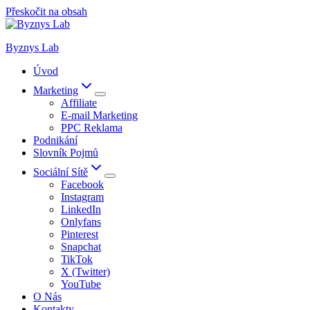
Přeskočit na obsah
Byznys Lab
Úvod
Marketing
Affiliate
E-mail Marketing
PPC Reklama
Podnikání
Slovník Pojmů
Sociální Sítě
Facebook
Instagram
LinkedIn
Onlyfans
Pinterest
Snapchat
TikTok
X (Twitter)
YouTube
O Nás
Kontakty