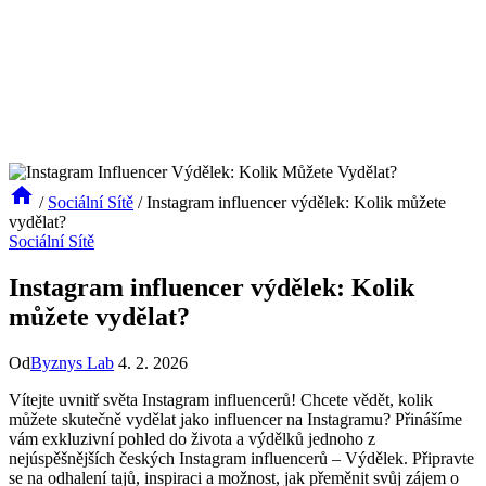
/
Sociální Sítě
/
Instagram influencer výdělek: Kolik můžete
vydělat?
Sociální Sítě
Instagram influencer výdělek: Kolik
můžete vydělat?
Od
Byznys Lab
4. 2. 2026
Vítejte uvnitř ⁤světa ⁣Instagram ⁤influencerů! ‌Chcete⁢ vědět, kolik
⁣můžete skutečně vydělat jako influencer na Instagramu? ‍Přinášíme
vám ⁢exkluzivní pohled do života a výdělků jednoho ⁤z
nejúspěšnějších⁤ českých Instagram influencerů – ​Výdělek. Připravte
se ‍na ‍odhalení tajů, inspiraci a možnost, jak⁤ přeměnit svůj zájem ‌o