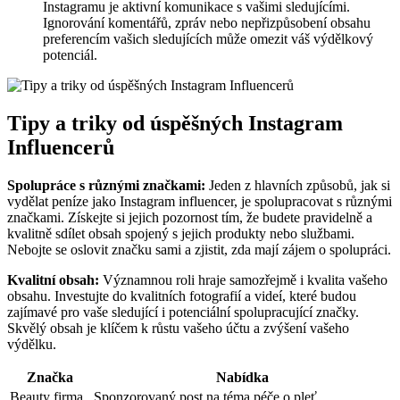
Instagramu je aktivní⁣ komunikace s ⁤vašimi sledujícími.
Ignorování komentářů, zpráv‍ nebo nepřizpůsobení obsahu⁤
preferencím vašich sledujících může ⁤omezit váš výdělkový
potenciál.
Tipy a​ triky od ​úspěšných Instagram
Influencerů
Spolupráce s různými značkami:
⁣Jeden z‌ hlavních ‍způsobů, jak ⁣si
vydělat peníze​ jako⁣ Instagram influencer, je spolupracovat s ⁤různými
značkami. Získejte​ si ‌jejich pozornost tím, že budete pravidelně ⁢a
kvalitně sdílet obsah spojený s jejich produkty nebo službami.
Nebojte se oslovit značku sami⁢ a zjistit, zda mají ⁤zájem o spolupráci.
Kvalitní obsah:
⁢Významnou roli hraje samozřejmě i kvalita⁢ vašeho
obsahu.⁢ Investujte do kvalitních⁤ fotografií a⁤ videí, které⁢ budou
zajímavé ‌pro vaše⁢ sledující ⁢i potenciální spolupracující značky.
‌Skvělý ‌obsah ⁣je klíčem k růstu vašeho⁢ účtu‍ a zvýšení vašeho
výdělku.
Značka
Nabídka
Beauty firma
Sponzorovaný post na téma péče o pleť