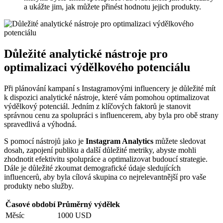
a ​ukážte jim, ​jak můžete přinést hodnotu jejich produkty.
Důležité analytické nástroje​ pro⁤
optimalizaci ‌výdělkového ‌potenciálu
Při plánování ‍kampaní s Instagramovými ⁣influencery⁤ je ‍důležité mít
k ‍dispozici analytické nástroje, které ‌vám pomohou optimalizovat ​
výdělkový ⁣potenciál. ⁣Jedním z​ klíčových‍ faktorů ⁤je⁢ stanovit
správnou ‌cenu za spolupráci⁤ s influencerem, aby byla pro‌ obě strany
spravedlivá a výhodná.
S pomocí nástrojů jako je
Instagram Analytics
můžete sledovat⁣
dosah, zapojení publiku ⁣a další ⁢důležité metriky,⁣ abyste‌ mohli
zhodnotit efektivitu spolupráce a optimalizovat ⁤budoucí ‌strategie.
‍Dále je důležité zkoumat demografické údaje sledujících
influencerů, aby byla cílová skupina‌ co nejrelevantnější pro vaše
produkty nebo služby.
Časové období
Průměrný ‌výdělek
Měsíc
1000 USD