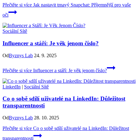
Přečtěte si více
Jak nastavit tmavý Snapchat: Příjemnější pro vaše
oči
Sociální Sítě
Influencer a stáří: Je věk jenom číslo?
Od
Byznys Lab
24. 9. 2025
Přečtěte si více
Influencer a stáří: Je věk jenom číslo?
LinkedIn
|
Sociální Sítě
Co o sobě sdílí uživatelé na LinkedIn: Důležitost
transparentnosti
Od
Byznys Lab
28. 10. 2025
Přečtěte si více
Co o sobě sdílí uživatelé na LinkedIn: Důležitost
transparentnosti