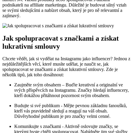
podnikateli na affiliate marketingu. Důležité je⁣ budovat ‍silný vztah
se svými ‌sledujícími a‍ nabízet​ obsah,⁤ který je pro ně relevantní a
zajímavý.
Jak spolupracovat s značkami a získat
lukrativní⁣ smlouvy
Chcete vědět, jak⁤ si ⁤vydělat na Instagramu ​jako⁣ influencer? Jednou ‌z
nejdůležitějších věcí, které musíte udělat, ⁢je naučit se, jak
spolupracovat​ se značkami ⁣a získat lukrativní⁢ smlouvy. Zde ⁤je
několik tipů, jak toho⁣ dosáhnout:
Zaujměte​ svým obsahem​ – Buďte⁢ kreativní a ‍originalní ve
svých‍ příspěvcích na ⁢Instagramu. Značky hledají influencery,
kteří dokážou přitáhnout pozornost svým obsahem.
Budujte‌ si své publikum -‌ Mějte pevnou základnu fanoušků,
kteří ⁢vás⁢ pravidelně sledují a reagují na váš obsah.
Důvěryhodné publikum je pro ⁤značky velmi cenné.
Komunikujte s značkami ‌- ⁣Aktivně oslovujte značky, se
⁢kterými byste chtěli spolupracovat. ⁢Nabídněte jim své služby