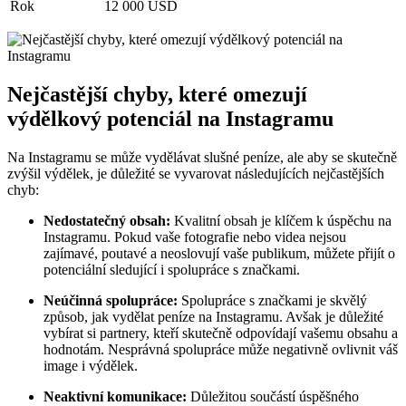
Rok
12 000 USD
Nejčastější chyby, které ‍omezují
výdělkový potenciál‌ na⁣ Instagramu
Na Instagramu se může vydělávat slušné‍ peníze, ale aby se skutečně
zvýšil výdělek, ‍je důležité se vyvarovat následujících nejčastějších⁣
chyb:
Nedostatečný ‍obsah:
Kvalitní obsah je⁤ klíčem k úspěchu ⁤na⁣
Instagramu.‌ Pokud vaše‍ fotografie nebo videa nejsou​
zajímavé, poutavé a neoslovují vaše publikum, můžete přijít o
⁣potenciální sledující i spolupráce⁣ s značkami.
Neúčinná⁤ spolupráce:
Spolupráce ‍s značkami je skvělý‌
způsob,‍ jak vydělat peníze na Instagramu. Avšak je důležité
⁣vybírat ​si partnery,‌ kteří‍ skutečně odpovídají vašemu obsahu a‌
hodnotám. Nesprávná⁢ spolupráce⁤ může negativně ovlivnit váš
image i výdělek.
Neaktivní‌ komunikace:
‍Důležitou ‌součástí úspěšného