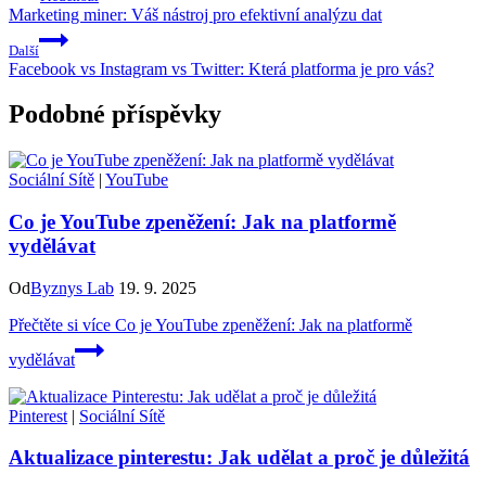
Marketing miner: Váš nástroj pro efektivní analýzu dat
Další
Facebook vs Instagram vs Twitter: Která platforma je pro vás?
Podobné příspěvky
Sociální Sítě
|
YouTube
Co je YouTube zpeněžení: Jak na platformě
vydělávat
Od
Byznys Lab
19. 9. 2025
Přečtěte si více
Co je YouTube zpeněžení: Jak na platformě
vydělávat
Pinterest
|
Sociální Sítě
Aktualizace pinterestu: Jak udělat a proč je důležitá