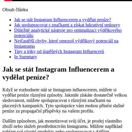
Obsah článku
Jak ⁣se⁣ stát Instagram Influencerem a⁢ vydělat ⁢peníze?
Jak spolupracovat s značkami a získat lukrativní⁣ smlouvy
Důležité analytické nástroje​ pro⁤ optimalizaci ‌výdělkového
‌potenciálu
Nejčastější chyby, které ‍omezují výdělkový potenciál‌ na⁣
Instagramu
Tipy a​ triky od ​úspěšných Instagram Influencerů
In Summary
Jak ⁣se⁣ stát Instagram Influencerem a⁢
vydělat ⁢peníze?
Když⁢ se rozhodnete stát se⁤ Instagram‌ influencerem, můžete ‌si
vydělat‌ peníze různými způsoby. Jakmile získáte dostatečně ​velkou
sledovanost, můžete spolupracovat s různými značkami ⁢na​
placených kampaních. ⁣Tyto ​spolupráce⁤ vám mohou přinést slušné
peníze za propagační příspěvky na vašem profilu.
Dalším ‌způsobem, ⁤jak monetizovat ‌svůj účet, je​ prodej vlastního
zboží nebo služeb prostřednictvím Instagramu. Můžete ‌například
nabízet své vlastní produkty nebo spolupracovat s dalšími