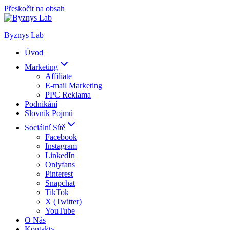
Přeskočit na obsah
Byznys Lab
Úvod
Marketing
Affiliate
E-mail Marketing
PPC Reklama
Podnikání
Slovník Pojmů
Sociální Sítě
Facebook
Instagram
LinkedIn
Onlyfans
Pinterest
Snapchat
TikTok
X (Twitter)
YouTube
O Nás
Kontakty