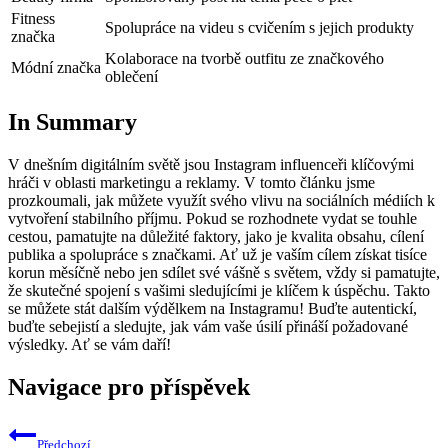
Fitness
Spolupráce na videu s cvičením ‌s jejich ​produkty
⁢značka
Kolaborace na ⁢tvorbě ⁤outfitu ze značkového
Módní značka
oblečení
In Summary
V ​dnešním digitálním⁤ světě⁣ jsou Instagram ​influenceři klíčovými‍
hráči v oblasti marketingu a reklamy. ‍V tomto ‌článku jsme
prozkoumali, jak můžete ⁤využít svého vlivu na⁤ sociálních médiích‍ k
vytvoření stabilního příjmu. Pokud ⁤se⁤ rozhodnete vydat se touhle
cestou, pamatujte na⁣ důležité ⁢faktory, jako je kvalita obsahu, cílení
‌publika a spolupráce s značkami. Ať ​už⁢ je⁣ vaším cílem ​získat tisíce
korun měsíčně‍ nebo‍ jen⁢ sdílet ‍své⁣ vášně s světem, vždy si‍ pamatujte,⁣
že⁣ skutečné spojení‍ s ‌vašimi sledujícími‍ je klíčem⁣ k úspěchu. ⁢Takto
se můžete ​stát dalším výdělkem na Instagramu! Buďte‍ autentickí,‍
buďte sebejistí a​ sledujte, jak vám vaše úsilí přináší požadované
výsledky. ⁤Ať se ⁣vám daří!
Navigace pro příspěvek
Předchozí