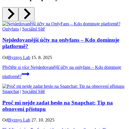
Onlyfans
|
Sociální Sítě
Nejsledovanější účty na onlyfans – Kdo dominuje
platformě?
Od
Byznys Lab
15. 8. 2025
Přečtěte si více
Nejsledovanější účty na onlyfans – Kdo dominuje
platformě?
Snapchat
|
Sociální Sítě
Proč mi nejde zadat heslo na Snapchat: Tip na
obnovení přístupu
Od
Byznys Lab
27. 10. 2025