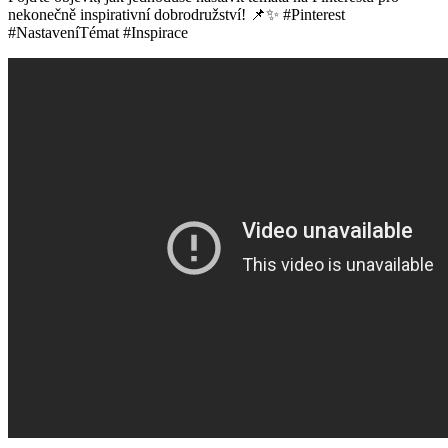
nekonečně inspirativní dobrodružství! 📌✨ #Pinterest
#NastaveníTémat #Inspirace