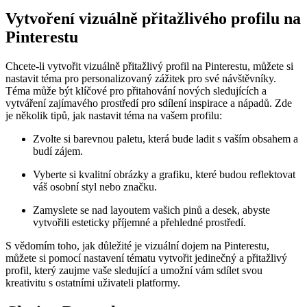
Vytvoření vizuálně přitažlivého profilu na
Pinterestu
Chcete-li vytvořit vizuálně přitažlivý profil na Pinterestu, můžete si
nastavit téma pro personalizovaný zážitek pro své návštěvníky.
Téma může být klíčové pro přitahování nových sledujících a
vytváření zajímavého prostředí pro sdílení inspirace a nápadů. Zde
je několik tipů, jak nastavit téma na vašem profilu:
Zvolte si barevnou paletu, která bude ladit s vaším obsahem a
budí zájem.
Vyberte si kvalitní obrázky a grafiku, které budou reflektovat
váš osobní styl nebo značku.
Zamyslete se nad layoutem vašich pinů a desek, abyste
vytvořili esteticky příjemné a přehledné prostředí.
S vědomím toho, jak důležité je vizuální dojem na Pinterestu,
můžete si pomocí nastavení tématu vytvořit jedinečný a přitažlivý
profil, který zaujme vaše sledující a umožní vám sdílet svou
kreativitu s ostatními uživateli platformy.