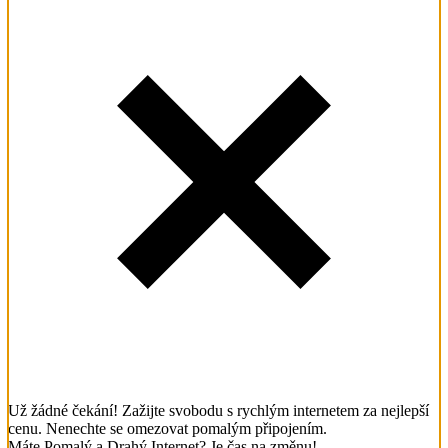
Už žádné čekání! Zažijte svobodu s rychlým internetem za nejlepší
cenu. Nenechte se omezovat pomalým připojením.
Máte Pomalý a Drahý Internet? Je čas na změnu!