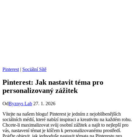
Pinterest
|
Sociální Sítě
Pinterest: Jak nastavit téma pro
personalizovaný zážitek
Od
Byznys Lab
27. 1. 2026
Vítejte na našem blogu! Pinterest je jedním z nejoblíbenějších
sociálních médií, které nabízí inspiraci a kreativitu na každém rohu.
Chcete-li maximalizovat svůj osobní zážitek a najít to nejlepší pro
vás, nastavení témat je klíčem k personalizovanému prostředí.
Pojďte objevit, jak jednoduše nastavit témata na Pinterestu pro