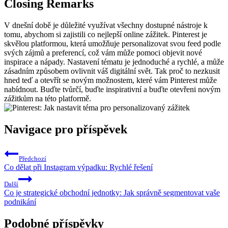
Closing Remarks
V dnešní době je důležité využívat všechny dostupné nástroje k
tomu, abychom si zajistili co nejlepší online zážitek. Pinterest je
skvělou platformou, která umožňuje personalizovat svou feed podle
svých zájmů a preferencí, což vám může pomoci objevit nové
inspirace a nápady. Nastavení tématu je jednoduché a rychlé, a může
zásadním způsobem ovlivnit váš digitální svět. Tak proč to nezkusit
hned teď a otevřít se novým možnostem, které vám Pinterest může
nabídnout. Buďte tvůrčí, buďte inspirativní a buďte otevřeni novým
zážitkům na této platformě.
Navigace pro příspěvek
Předchozí
Co dělat při Instagram výpadku: Rychlé řešení
Další
Co je strategické obchodní jednotky: Jak správně segmentovat vaše
podnikání
Podobné příspěvky