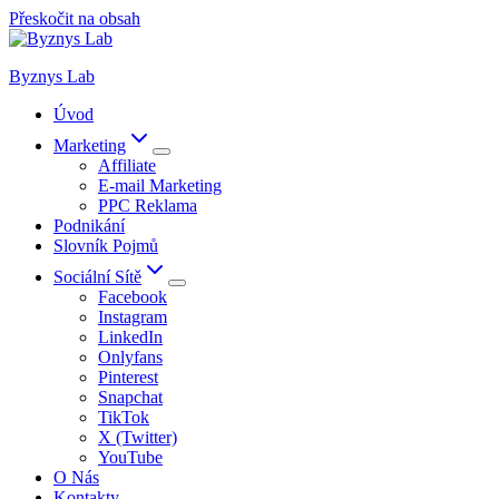
Přeskočit na obsah
Byznys Lab
Úvod
Marketing
Affiliate
E-mail Marketing
PPC Reklama
Podnikání
Slovník Pojmů
Sociální Sítě
Facebook
Instagram
LinkedIn
Onlyfans
Pinterest
Snapchat
TikTok
X (Twitter)
YouTube
O Nás
Kontakty