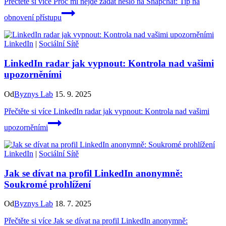
Přečtěte si více
Proč mi nejde zadat heslo na Snapchat: Tip na
obnovení přístupu
LinkedIn
|
Sociální Sítě
LinkedIn radar jak vypnout: Kontrola nad vašimi
upozorněními
Od
Byznys Lab
15. 9. 2025
Přečtěte si více
LinkedIn radar jak vypnout: Kontrola nad vašimi
upozorněními
LinkedIn
|
Sociální Sítě
Jak se dívat na profil LinkedIn anonymně:
Soukromé prohlížení
Od
Byznys Lab
18. 7. 2025
Přečtěte si více
Jak se dívat na profil LinkedIn anonymně: