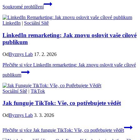
Soukromé prohlížení
LinkedIn
|
Sociální Sítě
LinkedIn remarketing: Jak znovu oslovit vaše cílové
publikum
Od
Byznys Lab
17. 2. 2026
Přečtěte si více
LinkedIn remarketing: Jak znovu oslovit vaše cílové
publikum
Sociální Sítě
|
TikTok
Jak funguje TikTok: Vše, co potřebujete vědět
Od
Byznys Lab
3. 3. 2026
Přečtěte si více
Jak funguje TikTok: Vše, co potřebujete vědět