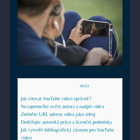
Obsah článku
[
skrýt
]
Jak citovat YouTube video správně?
Nezapomeňte uvést autora a nadpis videa
Zmíněte URL adresu videa jako zdroj
Dodržujte autorská práva a licenční podmínky
Jak vytvořit bibliografický záznam pro YouTube
video