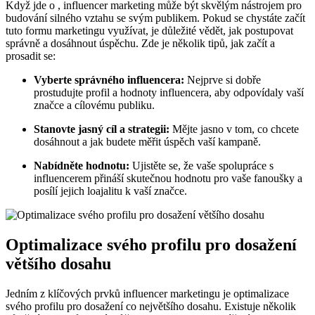
Když jde o , influencer marketing může být skvělým nástrojem pro
budování silného vztahu se svým publikem. Pokud se chystáte začít
tuto formu marketingu využívat, je důležité vědět, jak postupovat
správně a dosáhnout úspěchu. Zde je několik tipů, jak začít a
prosadit se:
Vyberte správného influencera:
Nejprve si dobře
prostudujte profil a hodnoty influencera, aby odpovídaly vaší
značce a cílovému publiku.
Stanovte jasný cíl a strategii:
Mějte jasno v tom, co chcete
dosáhnout a jak budete měřit úspěch vaší kampaně.
Nabídněte hodnotu:
Ujistěte se, že vaše spolupráce s
influencerem přináší skutečnou hodnotu pro vaše fanoušky a
posílí jejich loajalitu k vaší značce.
Optimalizace svého profilu pro dosažení
většího dosahu
Jedním z klíčových prvků influencer marketingu je optimalizace
svého profilu pro dosažení co největšího dosahu. Existuje několik