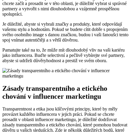
chcete začít a prosadit se v této oblasti, je důležité vybrat si správné
partnery a vytvořit s nimi dlouhodobou a vzájemně prospěšnou
spolupráci.
Je důležité, abyste si vybrali značky a produkty, které odpovídají
vašemu stylu a hodnotám. Pokud se budete cítit dobře s propojením
svého osobního image s danou značkou, budou i vaši fanoušci tento
spoj vnímat autentičtěji a s větší důvěrou.
Pamatujte také na to, že může mít dlouhodobý vliv na vaši kariéru
jako influencera. Buďte selectivní a pečlivě vybírejte své partnery,
abyste si udrželi důvěryhodnost a prestiž ve svém oboru.
Zásady transparentního a etického
chování v influencer marketingu
Transparentnost a etika jsou klíčovými principy, které by měly
provázet každého influencera v jejich práci. Pokud se chcete
prosadit v oblasti influencer marketingu, je důležité dodržovat
zásady transparentního a etického chování, které pomohou budovat
důvěru u vašich sledujících. Zde je několik důležitých bodů, které