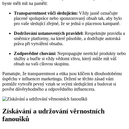
byste měli mít na paměti:
Transparentnost vůči sledujícím:
Vždy jasně označujte
placené spolupráce nebo sponzorovaný obsah tak, aby bylo
pro vaše sledující zřejmé, že se jedná o placenou kampaně.
Dodržování ustanovených pravidel:
Respektujte pravidla a
směrnice platformy, na které působíte, a dodržujte autorská
práva při vytváření obsahu.
Zodpovědné chování:
Nepropagujte neetické produkty nebo
služby a buďte si vždy vědomi vlivu, který může mít váš
obsah na vaši cílovou skupinu.
Pamatujte, že transparentnost a etika jsou klíčem k dlouhodobému
úspěchu v influencer marketingu. Držení se těchto zásad vám
pomůže vytvořit pevný vztah se svými sledujícími a budovat si
pověst důvěryhodného a odpovědného influencera.
Získávání a udržování věrnostních
fanoušků