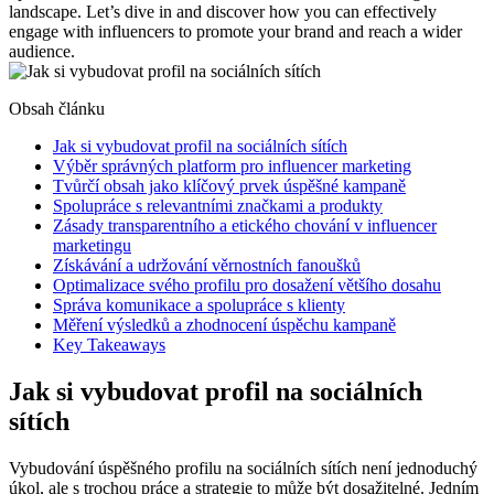
landscape. Let’s dive in and discover how you can effectively
engage with influencers to promote your brand and reach a wider
audience.
Obsah článku
Jak si vybudovat profil na sociálních sítích
Výběr správných platform pro influencer marketing
Tvůrčí obsah jako klíčový prvek úspěšné kampaně
Spolupráce s relevantními značkami a produkty
Zásady transparentního a etického chování v influencer
marketingu
Získávání a udržování věrnostních fanoušků
Optimalizace svého profilu pro dosažení většího dosahu
Správa komunikace a spolupráce s klienty
Měření výsledků a zhodnocení úspěchu kampaně
Key Takeaways
Jak si vybudovat profil na sociálních
sítích
Vybudování úspěšného profilu na sociálních sítích není jednoduchý
úkol, ale s trochou práce a strategie to může být dosažitelné. Jedním