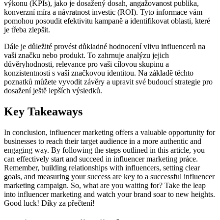
výkonu (KPIs), jako je dosažený dosah, angažovanost publika,
konverzní míra a návratnost investic (ROI). Tyto informace vám
pomohou posoudit efektivitu kampaně a identifikovat oblasti, které
je třeba zlepšit.
Dále je důležité provést důkladné hodnocení vlivu influencerů na
vaši značku nebo produkt. To zahrnuje analýzu jejich
důvěryhodnosti, relevance pro vaši cílovou skupinu a
konzistentnosti s vaší značkovou identitou. Na základě těchto
poznatků můžete vyvodit závěry a upravit své budoucí strategie pro
dosažení ještě lepších výsledků.
Key Takeaways
In conclusion, influencer marketing offers a valuable opportunity for
businesses to reach their target audience in a more authentic and
engaging way. By following the steps outlined in this article, you
can effectively start and succeed in influencer marketing práce.
Remember, building relationships with influencers, setting clear
goals, and measuring your success are key to a successful influencer
marketing campaign. So, what are you waiting for? Take the leap
into influencer marketing and watch your brand soar to new heights.
Good luck! Díky za přečtení!