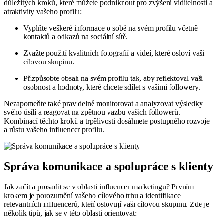
důležitých kroků, které můžete podniknout pro zvýšení viditelnosti a
atraktivity vašeho profilu:
Vyplňte veškeré informace o sobě na svém profilu včetně
kontaktů a odkazů na sociální sítě.
Zvažte použití kvalitních fotografií a videí, které osloví vaši
cílovou skupinu.
Přizpůsobte obsah na svém profilu tak, aby reflektoval vaši
osobnost a hodnoty, které chcete sdílet s vašimi followery.
Nezapomeňte také pravidelně monitorovat a analyzovat výsledky
svého úsilí a reagovat na zpětnou vazbu vašich followerů.
Kombinací těchto kroků a trpělivosti dosáhnete postupného rozvoje
a růstu vašeho influencer profilu.
Správa komunikace a spolupráce s klienty
Jak začít a prosadit se v oblasti influencer marketingu? Prvním
krokem je porozumění vašeho cílového trhu a identifikace
relevantních influencerů, kteří oslovují vaši cílovou skupinu. Zde je
několik tipů, jak se v této oblasti orientovat: