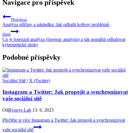
Navigace pro příspěvek
Předchozí
Analýza příčiny a následku: Jak odhalit kořeny problémů
Další
Co je forenzní analýza (forensic analysis) a jak pomáhá odhalovat
kybernetické útoky
Podobné příspěvky
Sociální Sítě
|
X (Twitter)
Instagram a Twitter: Jak propojit a synchronizovat
vaše sociální sítě
Od
Byznys Lab
13. 6. 2025
Přečtěte si více
Instagram a Twitter: Jak propojit a synchronizovat
vaše sociální sítě