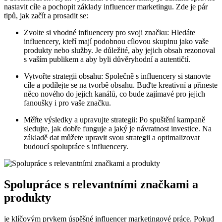
nastavit cíle a pochopit základy influencer marketingu. Zde je pár
tipů, jak začít a prosadit se:
Zvolte si vhodné influencery pro svoji značku: Hledáte
influencery, kteří mají podobnou cílovou skupinu jako vaše
produkty nebo služby. Je důležité, aby jejich obsah rezonoval
s vaším publikem a aby byli důvěryhodní a autentičtí.
Vytvořte strategii obsahu: Společně s influencery si stanovte
cíle a podílejte se na tvorbě obsahu. Buďte kreativní a přineste
něco nového do jejich kanálů, co bude zajímavé pro jejich
fanoušky i pro vaše značku.
Měřte výsledky a upravujte strategii: Po spuštění kampaně
sledujte, jak dobře funguje a jaký je návratnost investice. Na
základě dat můžete upravit svou strategii a optimalizovat
budoucí spolupráce s influencery.
Spolupráce s relevantními značkami a
produkty
je klíčovým prvkem úspěšné influencer marketingové práce. Pokud