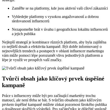
Zaměřte se na platformy, kde jsou aktivní vaši cíloví zákazníci
Vyhledejte platformy s vysokou angažovaností a dobrou
sledovaností influencerů
Nezapomeňte brát v úvahu i geografickou lokalitu influencerů
a jejich publika
Nejlepší strategií je kombinace různých platform, aby byla zajištěna
co nejširší dosah a efektivita kampaně. Být dobře informovaný o
nejnovějších trendech a postupech v oblasti influencer marketingu
vám může pomoci lépe porozumět vlivu jednotlivých platforem a
lépe je využít ve prospěch vaší značky.
Tvůrčí obsah jako klíčový prvek úspěšné
kampaně
Práce s influencery může být pro začínající marketéry trochu
matoucí, ale není třeba se bát. S tvůrčím obsahem jako klíčovým
prvkem úspěšné kampaně můžete získat pozornost širokého publika
a dosáhnout skvělých výsledků. Pro začátečníky je důležité správně