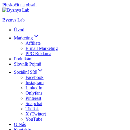
Přeskočit na obsah
Byznys Lab
Úvod
Marketing
Affiliate
E-mail Marketing
PPC Reklama
Podnikání
Slovník Pojmů
Sociální Sítě
Facebook
Instagram
LinkedIn
Onlyfans
Pinterest
Snapchat
TikTok
X (Twitter)
YouTube
O Nás
Kontakty