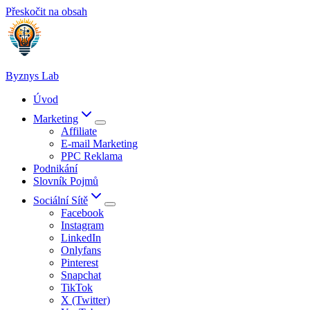
Přeskočit na obsah
Byznys Lab
Úvod
Marketing
Affiliate
E-mail Marketing
PPC Reklama
Podnikání
Slovník Pojmů
Sociální Sítě
Facebook
Instagram
LinkedIn
Onlyfans
Pinterest
Snapchat
TikTok
X (Twitter)