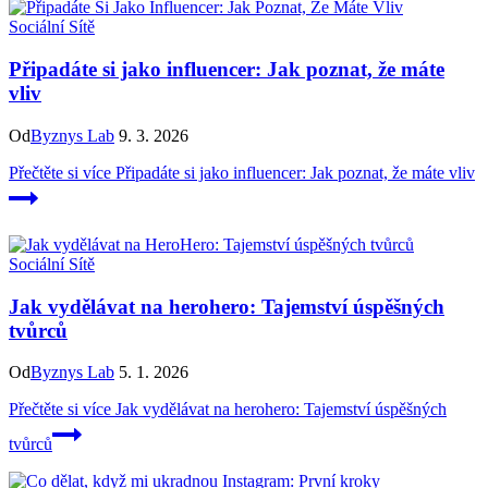
Sociální Sítě
Připadáte si jako influencer: Jak poznat, že máte
vliv
Od
Byznys Lab
9. 3. 2026
Přečtěte si více
Připadáte si jako influencer: Jak poznat, že máte vliv
Sociální Sítě
Jak vydělávat na herohero: Tajemství úspěšných
tvůrců
Od
Byznys Lab
5. 1. 2026
Přečtěte si více
Jak vydělávat na herohero: Tajemství úspěšných
tvůrců