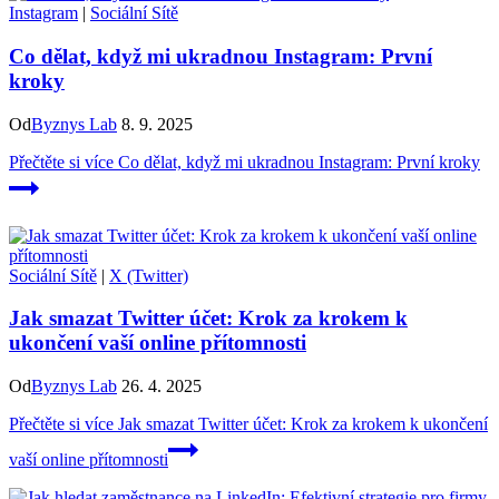
Instagram
|
Sociální Sítě
Co dělat, když mi ukradnou Instagram: První
kroky
Od
Byznys Lab
8. 9. 2025
Přečtěte si více
Co dělat, když mi ukradnou Instagram: První kroky
Sociální Sítě
|
X (Twitter)
Jak smazat Twitter účet: Krok za krokem k
ukončení vaší online přítomnosti
Od
Byznys Lab
26. 4. 2025
Přečtěte si více
Jak smazat Twitter účet: Krok za krokem k ukončení
vaší online přítomnosti