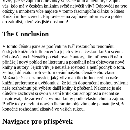
Vždy jste se zajímali ⁢o novinky ve světě ⁣knih a literatury? Zajímá
vás, kdo má v českém knižním světě největší vliv? Odpovědi na tyto
otázky a mnohem více najdete v tomto fascinujícím článku o Idnes
Knížní influencerech. Připravte se na zajímavé informace a pohled
do zákulisí, ⁢které vás ‍jistě dostanou!
The Conclusion
V tomto článku jsme se podívali na tvář rostoucího fenoménu
českých knižních influencerů a jejich ‌vliv na českou knižní scénu.
Od obyčejných čtenářů po⁣ etablované autory, tito influenceři nám
přinášejí nový pohled na literaturu a pomáhají nám objevovat​ nové
knihy a autory. ​Jejich vliv je neustále rostoucí a není pochyb o tom,‍
že hrají​ důležitou roli ve​ formování našeho čtenářského vkusu.
Možná je čas se zamyslet, jaký vliv mají tito influenceri ⁣na naše
knižní preference a uvědomit si, že ‍jejich doporučení mohou ovlivnit
naše rozhodnutí při výběru⁢ další⁤ knihy k přečtení. Nakonec je ale
důležité zachovat si svou vlastní kritickou schopnost a nechat se
inspirovat, ale zároveň si vybírat knihy podle ​vlastní chuti a zájmu.
Buďte tedy otevření novým literárním ‍objevům, ale pamatujte​ si, že
konečné rozhodnutí zůstává ve vašich rukou.
Navigace pro příspěvek