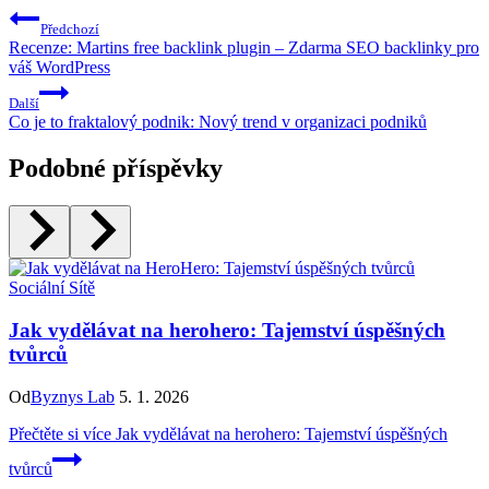
Předchozí
Recenze: Martins free backlink plugin – Zdarma SEO backlinky pro
váš WordPress
Další
Co je to fraktalový podnik: Nový trend v organizaci podniků
Podobné příspěvky
Sociální Sítě
Jak vydělávat na herohero: Tajemství úspěšných
tvůrců
Od
Byznys Lab
5. 1. 2026
Přečtěte si více
Jak vydělávat na herohero: Tajemství úspěšných
tvůrců