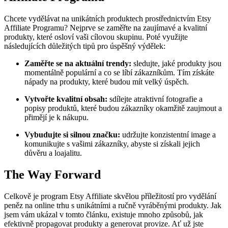
Chcete vydělávat na unikátních produktech prostřednictvím Etsy
Affiliate Programu? Nejprve se zaměřte na zaujímavé a kvalitní
produkty, které osloví vaši cílovou skupinu. Poté využijte
následujících důležitých tipů pro úspěšný výdělek:
Zaměřte se na aktuální trendy:
sledujte, jaké produkty jsou
momentálně populární a co se líbí zákazníkům. Tím získáte
nápady na produkty, které budou mít velký úspěch.
Vytvořte kvalitní obsah:
sdílejte atraktivní fotografie a
popisy produktů, které budou zákazníky okamžitě zaujmout a
přimějí je k nákupu.
Vybudujte si silnou značku:
udržujte konzistentní image a
komunikujte s vašimi zákazníky, abyste si získali jejich
důvěru a loajalitu.
The Way Forward
Celkově je program Etsy Affiliate skvělou příležitostí pro vydělání
peněz na online trhu s unikátními a ručně vyráběnými produkty. Jak
jsem vám ukázal v tomto článku, existuje mnoho způsobů, jak
efektivně propagovat produkty a generovat provize. Ať už jste