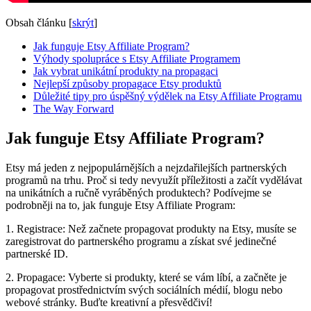
Obsah článku
[
skrýt
]
Jak funguje Etsy Affiliate Program?
Výhody spolupráce s Etsy Affiliate Programem
Jak vybrat unikátní produkty na propagaci
Nejlepší způsoby propagace Etsy produktů
Důležité tipy pro úspěšný výdělek na Etsy Affiliate Programu
The Way Forward
Jak funguje Etsy Affiliate Program?
Etsy má jeden z nejpopulárnějších a nejzdařilejších partnerských
programů na trhu. Proč si tedy nevyužít příležitosti a začít vydělávat
na unikátních a ručně vyráběných produktech? Podívejme se
podrobněji na to, jak funguje Etsy Affiliate Program:
1. Registrace: Než začnete propagovat produkty na Etsy, musíte se
zaregistrovat do partnerského programu a získat své jedinečné
partnerské ID.
2. Propagace: Vyberte si produkty, které se vám líbí, a začněte je
propagovat prostřednictvím svých sociálních médií, blogu nebo
webové stránky. Buďte kreativní a přesvědčiví!