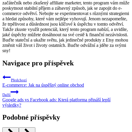
začátečník nebo zkušený affiliate marketer, tento program vám může
poskytnout stabilní příjem a zábavný způsob, jak se zapojit do e-
commerce odvětví. Nebojte se experimentovat s různými strategiemi
a hledat způsoby, které vám nejlépe vyhovují. Jenom nezapomeňte,
že trpělivost a důslednost jsou klíčové k úspěchu v tomto odvětví.
Takže zkuste využít potenciál, který tento program nabízí, a uvidíte,
jaké úspěchy můžete dosáhnout na své cestě k finanční nezávislosti.
Buďte stateční a ukažte světu, jak jedinečné produkty z Etsy mohou
změnit váš život i životy ostatních. Buďte odvážní a jděte za svými
sny!
Navigace pro příspěvek
Předchozí
E-commerce: Jak na úspěšný online obchod
Další
Google ads vs Facebook ads: Která platforma přináší lepší
výsledky?
Podobné příspěvky