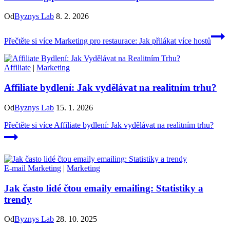
Od
Byznys Lab
8. 2. 2026
Přečtěte si více
Marketing pro restaurace: Jak přilákat více hostů
Affiliate
|
Marketing
Affiliate bydlení: Jak vydělávat na realitním trhu?
Od
Byznys Lab
15. 1. 2026
Přečtěte si více
Affiliate bydlení: Jak vydělávat na realitním trhu?
E-mail Marketing
|
Marketing
Jak často lidé čtou emaily emailing: Statistiky a
trendy
Od
Byznys Lab
28. 10. 2025