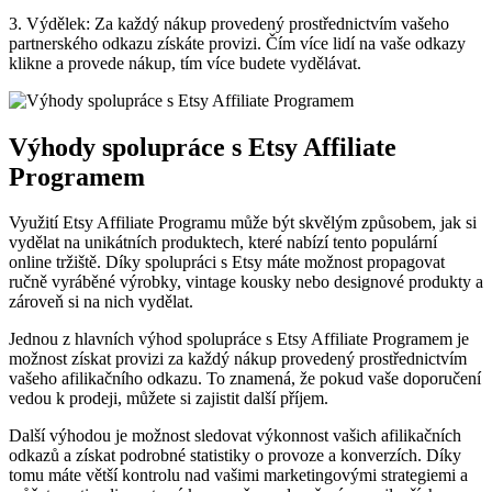
3. Výdělek: Za každý nákup provedený prostřednictvím vašeho
partnerského odkazu získáte provizi. Čím více lidí na vaše odkazy
klikne a provede nákup, tím více budete vydělávat.
Výhody spolupráce s Etsy Affiliate
Programem
Využití Etsy Affiliate Programu může být skvělým způsobem, jak si
vydělat na unikátních produktech, které nabízí tento populární
online tržiště. Díky spolupráci s Etsy máte možnost propagovat
ručně vyráběné výrobky, vintage kousky nebo designové produkty a
zároveň si na nich vydělat.
Jednou z hlavních výhod spolupráce s Etsy Affiliate Programem je
možnost získat provizi za každý nákup provedený prostřednictvím
vašeho afilikačního odkazu. To znamená, že pokud vaše doporučení
vedou k prodeji, můžete si zajistit další příjem.
Další výhodou je možnost sledovat výkonnost vašich afilikačních
odkazů a získat podrobné statistiky o provoze a konverzích. Díky
tomu máte větší kontrolu nad vašimi marketingovými strategiemi a