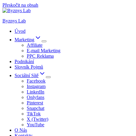
Přeskočit na obsah
Byznys Lab
Úvod
Marketing
Affiliate
E-mail Marketing
PPC Reklama
Podnikání
Slovník Pojmů
Sociální Sítě
Facebook
Instagram
LinkedIn
Onlyfans
Pinterest
Snapchat
TikTok
X (Twitter)
YouTube
O Nás
Kontakty