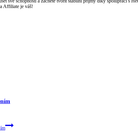
oušet své schopnosti a začněte tvořit stabilní příjmy díky spolupráci 
 Affiliate je váš!
ením
ním