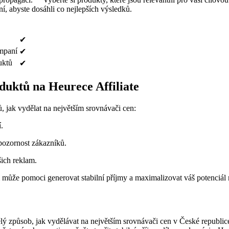
í, abyste dosáhli co nejlepších výsledků.
✔
ampaní
✔
uktů
✔
duktů na Heurece Affiliate
, jak vydělat na největším srovnávači cen:
.
 pozornost zákazníků.
ich reklam.
 může pomoci generovat stabilní příjmy a maximalizovat váš potenciál 
ělý způsob, jak vydělávat na největším srovnávači cen v České republic