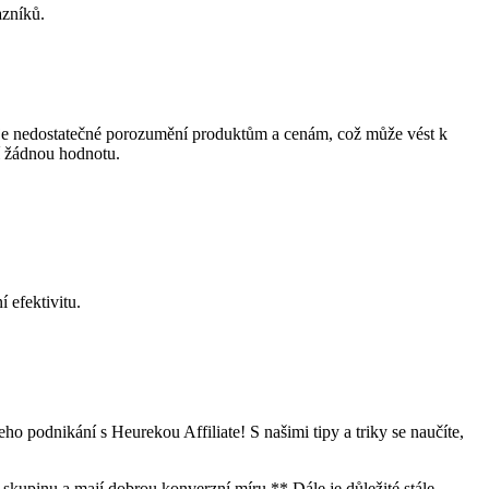
azníků.
yb je nedostatečné porozumění produktům a cenám, což může vést k
í žádnou hodnotu.
 efektivitu.
ho podnikání s Heurekou Affiliate! S našimi tipy a triky se naučíte,
 skupinu a mají dobrou konverzní míru.** Dále je důležité stále