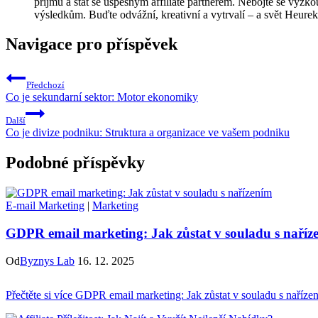
příjmu a stát se úspěšným affiliate partnerem. Nebojte se vyzk
výsledkům. Buďte odvážní, kreativní a vytrvalí – a svět Heureka
Navigace pro příspěvek
Předchozí
Co je sekundarní sektor: Motor ekonomiky
Další
Co je divize podniku: Struktura a organizace ve vašem podniku
Podobné příspěvky
E-mail Marketing
|
Marketing
GDPR email marketing: Jak zůstat v souladu s naříz
Od
Byznys Lab
16. 12. 2025
Přečtěte si více
GDPR email marketing: Jak zůstat v souladu s naříze