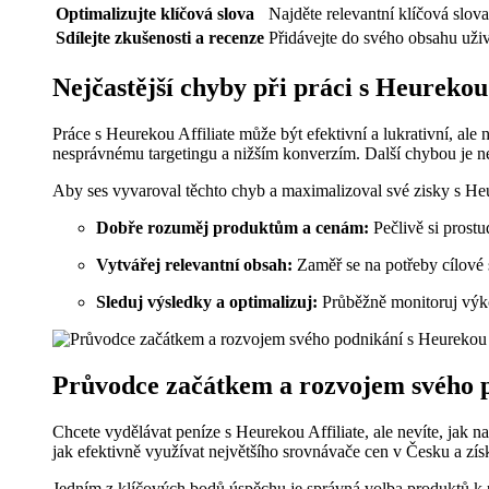
Optimalizujte klíčová slova
Najděte relevantní klíčová slov
Sdílejte zkušenosti a recenze
Přidávejte do svého obsahu uživa
Nejčastější chyby při práci s Heurekou 
Práce s Heurekou Affiliate může být efektivní a lukrativní, al
nesprávnému targetingu a nižším konverzím. Další chybou je ne
Aby ses vyvaroval těchto chyb a maximalizoval své zisky s Heu
Dobře rozuměj produktům a cenám:
Pečlivě si prost
Vytvářej relevantní obsah:
Zaměř se na potřeby cílové s
Sleduj výsledky a optimalizuj:
Průběžně monitoruj výkon
Průvodce začátkem a rozvojem svého p
Chcete vydělávat peníze s Heurekou Affiliate, ale nevíte, jak n
jak efektivně využívat největšího srovnávače cen v Česku a získ
Jedním z klíčových bodů úspěchu je správná volba produktů k pr