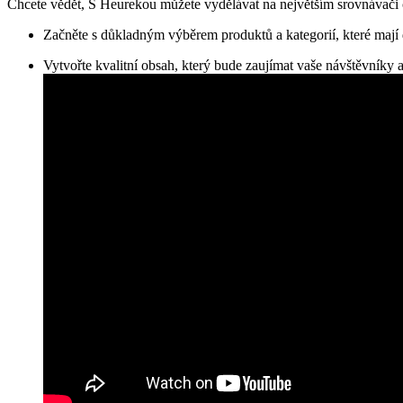
Chcete vědět, S Heurekou můžete vydělávat na největším srovnávači c
Začněte s důkladným výběrem produktů a kategorií, které mají
Vytvořte kvalitní obsah, který bude zaujímat vaše návštěvníky