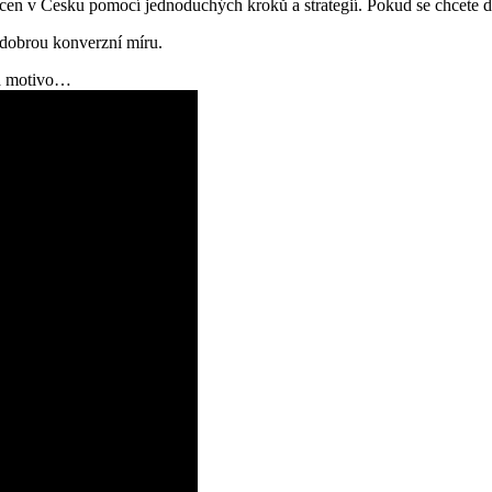
en v Česku pomocí jednoduchých kroků a strategií. Pokud se chcete dos
 dobrou konverzní míru.
 a motivo…