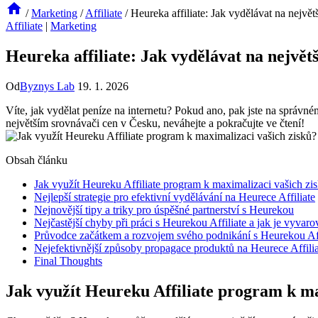
/
Marketing
/
Affiliate
/
Heureka affiliate: Jak vydělávat na nejvě
Affiliate
|
Marketing
Heureka affiliate: Jak vydělávat na největ
Od
Byznys Lab
19. 1. 2026
Víte, jak vydělat peníze na internetu? Pokud ano, pak jste na správné
největším srovnávači cen v Česku, neváhejte a pokračujte ve čtení!
Obsah článku
Jak využít Heureku Affiliate program k maximalizaci vašich zi
Nejlepší strategie pro efektivní vydělávání na Heurece Affiliate
Nejnovější tipy a triky pro úspěšné partnerství s Heurekou
Nejčastější chyby při práci s Heurekou Affiliate a jak je vyvaro
Průvodce začátkem a rozvojem svého podnikání s Heurekou Aff
Nejefektivnější způsoby propagace produktů na Heurece Affilia
Final Thoughts
Jak využít Heureku Affiliate program k ma