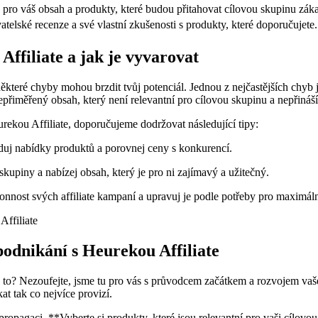
a pro váš obsah a produkty, které budou přitahovat cílovou skupinu zák
telské recenze a své vlastní zkušenosti s produkty, které doporučujete.
Affiliate a jak je vyvarovat
e některé chyby mohou brzdit tvůj potenciál. Jednou z nejčastějších ch
přiměřený obsah, který není relevantní pro cílovou skupinu a nepřináš
rekou Affiliate, doporučujeme dodržovat následující tipy:
uduj nabídky produktů a porovnej ceny s konkurencí.
kupiny a nabízej obsah, který je pro ni zajímavý a užitečný.
nost svých affiliate kampaní a upravuj je podle potřeby pro maximální
odnikání s Heurekou Affiliate
a to? Nezoufejte, jsme tu pro vás s průvodcem začátkem a rozvojem vaše
at tak co nejvíce provizí.
opagaci. **Vyberte si produkty, které jsou relevantní pro vaši cílovou