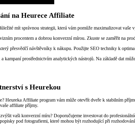
vání na Heurece Affiliate
důležité mít správnou strategii, která vám pomůže maximalizovat vaše v
zním procentem a dobrou konverzní mírou. Zkuste se zaměřit na produk
 který přesvědčí návštěvníky k nákupu. Použijte SEO techniky k optimal
a kampaní prostřednictvím analytických nástrojů. Na základě dat můžet
rtnerství s Heurekou
e? Heureka Affiliate program vám může otevřít dveře k stabilním příjmů
aše affiliate příjmy.
ě zvýšit vaši konverzní míru? Doporučujeme investovat do profesionální
 popisky pod fotografiemi, které mohou být rozhodující při rozhodován