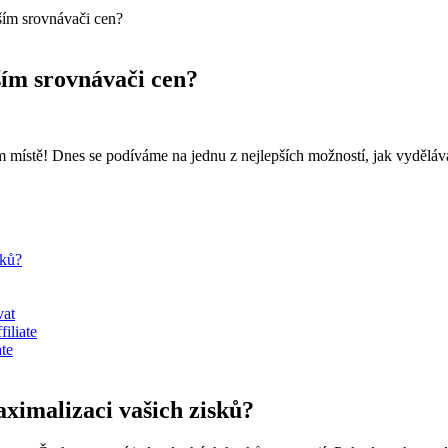
tším srovnávači cen?
ším srovnávači cen?
m místě! Dnes se podíváme na jednu z nejlepších možností, jak vyděláva
sků?
vat
iliate
te
ximalizaci vašich zisků?