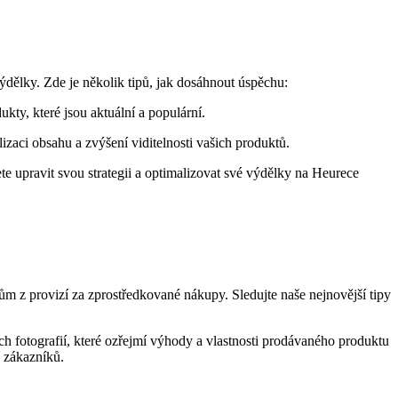
ýdělky. Zde je několik tipů, jak dosáhnout úspěchu:
ty, které jsou aktuální a populární.
izaci obsahu a zvýšení viditelnosti vašich produktů.
e upravit svou strategii a optimalizovat své výdělky na Heurece
m z provizí za zprostředkované nákupy. Sledujte naše nejnovější tipy
ch fotografií, které ozřejmí výhody a vlastnosti prodávaného produktu
í zákazníků.