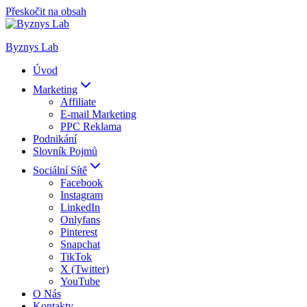
Přeskočit na obsah
Byznys Lab
Úvod
Marketing
Affiliate
E-mail Marketing
PPC Reklama
Podnikání
Slovník Pojmů
Sociální Sítě
Facebook
Instagram
LinkedIn
Onlyfans
Pinterest
Snapchat
TikTok
X (Twitter)
YouTube
O Nás
Kontakty