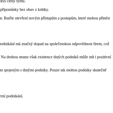
mezi členy týmu.
 připomínky bez obav z kritiky.
ur. Buďte otevření novým přístupům a postupům, které mohou přinést
l podnikání má značný dopad na společenskou odpovědnost firem, což
y. Na druhou stranu však existence dutých podniků může mít i pozitivní
zkám spojeným s dutými podniky. Pouze tak mohou podniky skutečně
erní podnikání.