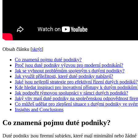
Obsah článku
[
skrýt
]
Co znamená pojmu duté podniky?
Proč jsou duté podniky výzvou pro moderní podnikání?
Jak se vyhnout problémům spojeným s dutými podniky?
Jak využít příležitosti, které duté podniky nabízejí?
Jaké jsou nejlepší strategie pro efektivní řízení dutých podniků?
Kde hledat inspiraci pro inovativní přístupy k dutým podnikům
Jak podpořit týmovou spolupráci v rámci dutých podniků?
Jaký vliv mají duté podniky na společenskou odpovědnost fire
Co můžeš udělat pro zlepšení situace s dutými podniky ve svém
Insights and Conclusions
Co znamená pojmu duté podniky?
Duté podniky jsou firemní subjekty, které mají minimální nebo žádné 