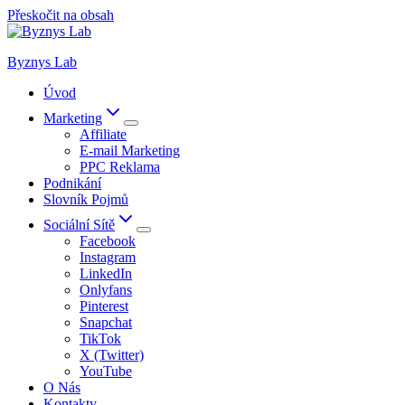
Přeskočit na obsah
Byznys Lab
Úvod
Marketing
Affiliate
E-mail Marketing
PPC Reklama
Podnikání
Slovník Pojmů
Sociální Sítě
Facebook
Instagram
LinkedIn
Onlyfans
Pinterest
Snapchat
TikTok
X (Twitter)
YouTube
O Nás
Kontakty