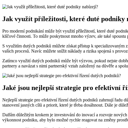
Jak využít příležitosti, které duté podniky 
Pro moderní podnikání může být využití příležitostí, které duté podnik
klíčové činnosti. To může poskytnout mnoho výzev, ale také spoustu pří
S využitím dutých podniků můžete získat přístup k specializovaným zn
vašich procesů. Navíc můžete snížit náklady a rizika spojená s prov
Zatímco využití dutých podniků může být výzvou, pokud nejste dobře p
partnery a navázat s nimi partnerský vztah založený na důvěře a spol
Jaké jsou nejlepší strategie pro efektivní 
Nejlepší strategie pro efektivní řízení dutých podniků zahrnují řadu
stanovení jasných cílů a priorit, které je třeba dosáhnout. Dále je dů
Dalším důležitým krokem je investování do inovací a rozvoje nových
výkonnost podniku, aby bylo možné rychle reagovat na změny prostř