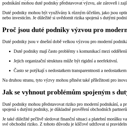
podnikání mohou duté podniky představovat výzvu, ale zároveň i zají
Duté podniky mohou být využívány k různým účelům, jako jsou optima
nebo investicím. Je důležité si uvědomit rizika spojená s dutými podn
Proč jsou duté podniky výzvou pro modern
Duté podniky jsou v dnešní době velkou výzvou pro moderní podnikání.
Duté podniky mají často problémy s komunikací mezi oddělení
Jejich organizační struktura může být rigidní a neefektivní.
Často se potýkají s nedostatkem transparentnosti a nedostatke
Na druhou stranu, tyto výzvy mohou přinést také příležitosti pro inov
Jak se vyhnout problémům spojeným s du
Duté podniky mohou představovat riziko pro moderní podnikání, a pro
spojená s dutými podniky, je důkladné prověření obchodních partnerů 
Je také důležité pečlivě sledovat finanční situaci a platební morálk
své obchodní riziko. Z tohoto důvodu je klíčové udržovat si pravide