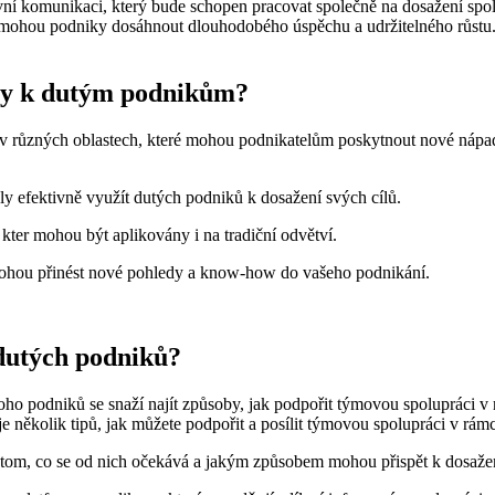
vní komunikaci, který bude schopen pracovat společně na dosažení spol
 mohou podniky dosáhnout dlouhodobého úspěchu a udržitelného růstu
upy k dutým podnikům?
ci v různých oblastech, které mohou podnikatelům poskytnout nové nápa
aly efektivně využít dutých podniků k dosažení svých cílů.
 kter mohou být aplikovány i na tradiční odvětví.
 mohou přinést nové pohledy a know-how do vašeho podnikání.
dutých podniků?
oho podniků se snaží najít způsoby, jak podpořit týmovou spolupráci v
e několik tipů, jak můžete podpořit a posílit týmovou spolupráci v rám
tom, co se od nich očekává a jakým způsobem mohou přispět k dosažen