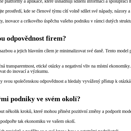
e platformy a aplikace, které usnadňují sdílení informací a spolupráci 
te prostředí, kde se členové týmu cítí volně sdílet své nápady, názory a
y, inovace a celkového úspěchu vašeho podniku v rámci dutých strukt
kou odpovědnost firem?
u sazbou a jejich hlavním cílem je minimalizovat své daně. Tento mode
čná transparentnost, etické otázky a negativní vliv na místní ekonomik
tovat do inovací a výzkumu.
valy svou společenskou odpovědnost a hledaly vyvážený přístup k otá
tými podniky ve svém okolí?
ut několik kroků, které mohou přinést pozitivní změny a podporit mod
 podpořte tak ekonomiku ve vašem okolí.