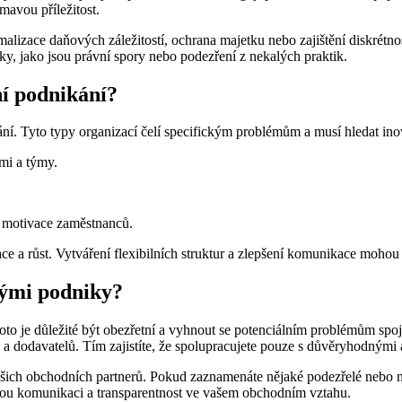
mavou příležitost.
lizace daňových záležitostí, ochrana majetku nebo zajištění diskrétn
iky, jako jsou právní spory nebo podezření z nekalých praktik.
í podnikání?
 Tyto typy organizací čelí specifickým problémům a musí hledat inovat
mi a týmy.
m motivace zaměstnanců.
ace a růst. Vytváření flexibilních struktur a zlepšení komunikace mohou
tými podniky?
to je důležité být obezřetní a vyhnout se potenciálním problémům spoj
a dodavatelů. Tím zajistíte, že spolupracujete pouze s důvěryhodnými 
u vašich obchodních partnerů. Pokud zaznamenáte nějaké podezřelé nebo 
lnou komunikaci a transparentnost ve vašem obchodním vztahu.