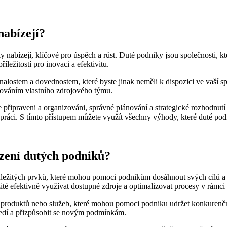
nabízejí?
y nabízejí, klíčové pro úspěch a růst. Duté podniky jsou společnosti, k
ležitostí pro inovaci a efektivitu.
alostem a dovednostem, které byste jinak neměli k dispozici ve vaší sp
ozováním vlastního zdrojového týmu.
řipraveni a organizováni, správné plánování a strategické rozhodnutí m
upráci. S tímto přístupem můžete využít všechny výhody, které duté pod
řízení dutých podniků?
 důležitých prvků, které mohou pomoci podnikům dosáhnout svých cílů a m
ležité efektivně využívat dostupné zdroje a optimalizovat procesy v rámc
 produktů nebo služeb, které mohou pomoci podniku udržet konkurenční 
edí a přizpůsobit se novým podmínkám.