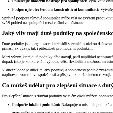
Používejte moderní nástroje pro spolupráci:
Využívejte onlin
Podporujte otevřenou a konstruktivní komunikaci:
Vytvářej
Správná podpora týmové spolupráce může vést ke zvýšení produktivit
svěží pohled na spolupráci mezi vašimi zaměstnanci.
Jaký vliv mají duté podniky na společens
Duté podniky jsou organizace, které sídlí v zemích s nízkou daňovo
přináší jak výzvy, tak i příležitosti pro moderní podnikání.
Mezi výzvy, které duté podniky představují, patří například nedostate
dopad, jako je konkurenční výhoda, větší flexibilita a možnost inves
V dnešní době je důležité, aby podniky a společnosti pečlivě zvažo
naplňovat svou roli ve společnosti a přispívat k udržitelnému rozvoji.
Co můžeš udělat pro zlepšení situace s du
Pro zlepšení situace s dutými podniky ve svém okolí můžete podnikno
Podpořte lokální podnikání:
Nakupujte u místních podniků a