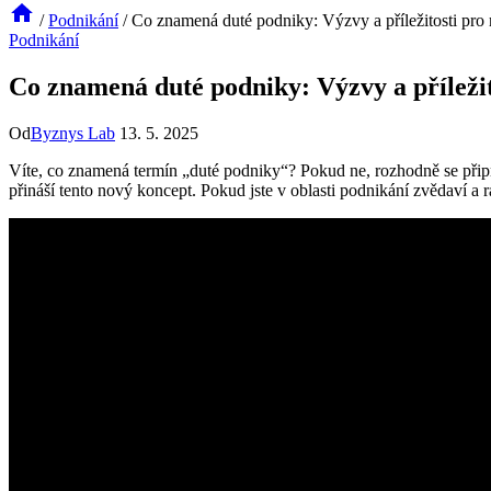
/
Podnikání
/
Co znamená duté podniky: Výzvy a příležitosti pro
Podnikání
Co znamená duté podniky: Výzvy a příleži
Od
Byznys Lab
13. 5. 2025
Víte, co znamená termín „duté podniky“? Pokud ne, rozhodně se přip
přináší tento nový koncept. Pokud jste v oblasti podnikání zvědaví a r