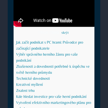
Obsah článku
[
skrýt
]
Jak začít podnikat s PC hrami: Průvodce pro
začínající podnikatele
Výběr správného herního žánru pro vaše
podnikání
Zkušenosti a dovednosti potřebné k úspěchu ve
světě herního průmyslu
Technické dovednosti
Kreativní myšlení
Znalost trhu
Kde hledat investice pro vaše herní podnikání
Vytvoření efektivního marketingového plánu pro