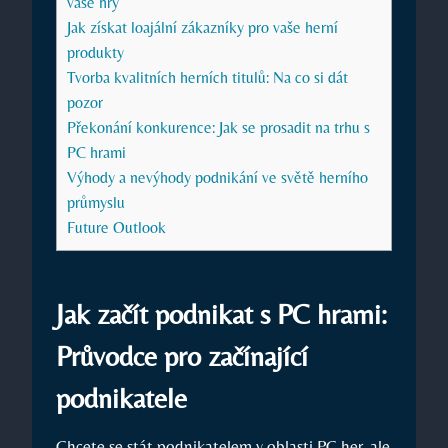
vaše hry
Jak získat loajální zákazníky pro vaše herní
produkty
Tvorba kvalitních herních titulů: Na co si dát
pozor
Překonání konkurence: Jak se prosadit na trhu s
PC hrami
Výhody a nevýhody podnikání ve světě herního
průmyslu
Future Outlook
Jak začít podnikat s PC hrami:
Průvodce pro začínající
podnikatele
Chcete se stát podnikatelem v oblasti PC her, ale