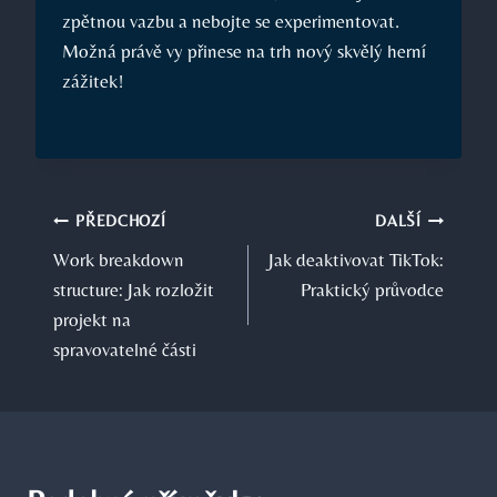
zpětnou vazbu a nebojte se experimentovat.
Možná právě vy přinese na trh nový skvělý herní
zážitek!
Navigace
PŘEDCHOZÍ
DALŠÍ
Work breakdown
Jak deaktivovat TikTok:
pro
structure: Jak rozložit
Praktický průvodce
příspěvek
projekt na
spravovatelné části