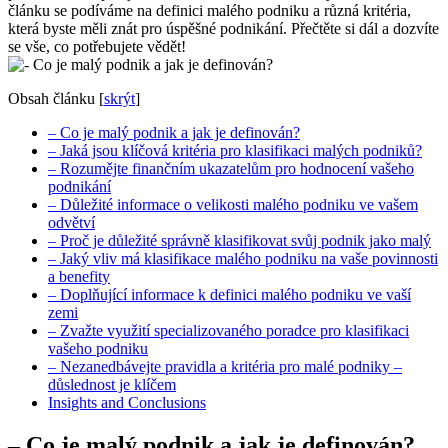
článku se podíváme na definici malého podniku a různá kritéria,
která byste měli znát pro úspěšné podnikání. Přečtěte si dál a dozvíte
se vše, co potřebujete vědět!
Obsah článku
[
skrýt
]
– Co je malý podnik a jak je definován?
– Jaká jsou klíčová kritéria pro klasifikaci malých podniků?
– Rozumějte finančním ukazatelům pro hodnocení vašeho
podnikání
– Důležité informace o velikosti malého podniku ve vašem
odvětví
– Proč je důležité správně klasifikovat svůj podnik jako malý
– Jaký vliv má klasifikace malého podniku na vaše povinnosti
a benefity
– Doplňující informace k definici malého podniku ve vaší
zemi
– Zvažte využití specializovaného poradce pro klasifikaci
vašeho podniku
– Nezanedbávejte pravidla a kritéria pro malé podniky –
důslednost je klíčem
Insights and Conclusions
– Co je malý podnik a jak je definován?