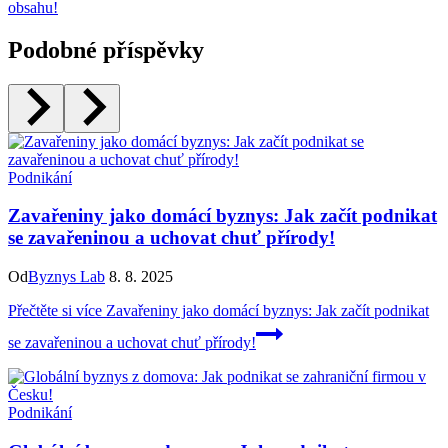
obsahu!
Podobné příspěvky
Podnikání
Zavařeniny jako domácí byznys: Jak začít podnikat
se zavařeninou a uchovat chuť přírody!
Od
Byznys Lab
8. 8. 2025
Přečtěte si více
Zavařeniny jako domácí byznys: Jak začít podnikat
se zavařeninou a uchovat chuť přírody!
Podnikání