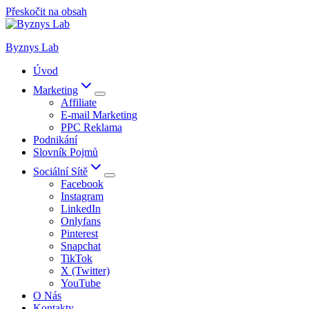
Přeskočit na obsah
Byznys Lab
Úvod
Marketing
Affiliate
E-mail Marketing
PPC Reklama
Podnikání
Slovník Pojmů
Sociální Sítě
Facebook
Instagram
LinkedIn
Onlyfans
Pinterest
Snapchat
TikTok
X (Twitter)
YouTube
O Nás
Kontakty