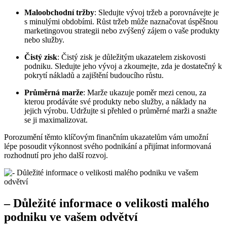
Maloobchodní tržby
: Sledujte vývoj tržeb a porovnávejte je
s minulými obdobími. Růst tržeb může naznačovat úspěšnou
marketingovou strategii nebo zvýšený zájem o vaše produkty
nebo služby.
Čistý zisk
: Čistý zisk je důležitým ukazatelem ziskovosti
podniku. Sledujte jeho vývoj a zkoumejte, zda je dostatečný k
pokrytí nákladů a zajištění budoucího růstu.
Průměrná marže
: Marže ukazuje poměr mezi cenou, za
kterou prodáváte své produkty nebo služby, a náklady na
jejich výrobu. Udržujte si přehled o průměrné marži a snažte
se ji maximalizovat.
Porozumění těmto klíčovým finančním ukazatelům vám umožní
lépe posoudit výkonnost svého podnikání a přijímat informovaná
rozhodnutí pro jeho další rozvoj.
– Důležité informace o velikosti malého
podniku ve vašem odvětví