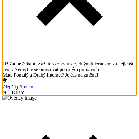
Už žádné čekání! Zažijte svobodu s rychlým internetem za nejlepší
cenu. Nenechte se omezovat pomalým připojením.
Máte Pomalý a Drahý Internet? Je čas na změnu!
Zlepšit připojení
NE, DÍKY