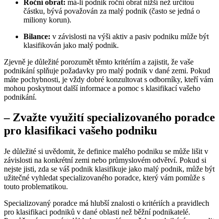
Roční obrat:
má-li podnik roční obrat nižší než určitou
částku, bývá považován za malý podnik (často se jedná o
miliony korun).
Bilance:
v závislosti na výši aktiv a pasiv podniku může být
klasifikován jako malý podnik.
Zjevně je důležité porozumět těmto kritériím a zajistit, že vaše
podnikání splňuje požadavky pro malý podnik v dané zemi. Pokud
máte pochybnosti, je vždy dobré konzultovat s odborníky, kteří vám
mohou poskytnout další informace a pomoc s klasifikací vašeho
podnikání.
– Zvažte využití specializovaného poradce
pro klasifikaci vašeho podniku
Je důležité si uvědomit, že definice malého podniku se může lišit v
závislosti na konkrétní zemi nebo průmyslovém odvětví. Pokud si
nejste jisti, zda se váš podnik klasifikuje jako malý podnik, může být
užitečné vyhledat specializovaného poradce, který vám pomůže s
touto problematikou.
Specializovaný poradce má hlubší znalosti o kritériích a pravidlech
pro klasifikaci podniků v dané oblasti než běžní podnikatelé.