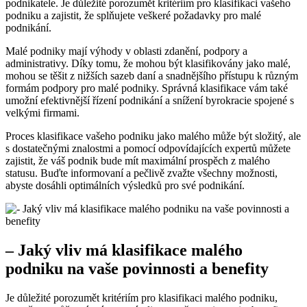
podnikatele. Je důležité porozumět kritériím pro klasifikaci vašeho
podniku a zajistit, že splňujete veškeré požadavky pro malé
podnikání.
Malé podniky mají výhody v oblasti zdanění, podpory a
administrativy. Díky tomu, že mohou být klasifikovány jako malé,
mohou se těšit z nižších sazeb daní a snadnějšího přístupu k různým
formám podpory pro malé podniky. Správná klasifikace vám také
umožní efektivnější řízení podnikání a snížení byrokracie spojené s
velkými firmami.
Proces klasifikace vašeho podniku jako malého může být složitý, ale
s dostatečnými znalostmi a pomocí odpovídajících expertů můžete
zajistit, že váš podnik bude mít maximální prospěch z malého
statusu. Buďte informovaní a pečlivě zvažte všechny možnosti,
abyste dosáhli optimálních výsledků pro své podnikání.
– Jaký vliv má klasifikace malého
podniku na vaše povinnosti a benefity
Je důležité porozumět kritériím pro klasifikaci malého podniku,