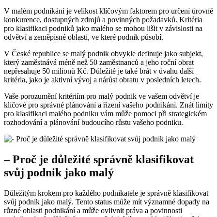
V malém podnikání je velikost klíčovým faktorem pro určení úrovně
konkurence, dostupných zdrojů a povinných požadavků. Kritéria
pro klasifikaci podniků jako malého se mohou lišit v závislosti na
odvětví a zeměpisné oblasti, ve které podnik působí.
V České republice se malý podnik obvykle definuje jako subjekt,
který zaměstnává méně než 50 zaměstnanců a jeho roční obrat
nepřesahuje 50 milionů Kč. Důležité je také brát v úvahu další
kritéria, jako je aktivní vývoj a nárůst obratu v posledních letech.
Vaše porozumění kritériím pro malý podnik ve vašem odvětví je
klíčové pro správné plánování a řízení vašeho podnikání. Znát limity
pro klasifikaci malého podniku vám může pomoci při strategickém
rozhodování a plánování budoucího růstu vašeho podniku.
– Proč je důležité správně klasifikovat
svůj podnik jako malý
Důležitým krokem pro každého podnikatele je správně klasifikovat
svůj podnik jako malý. Tento status může mít významné dopady na
různé oblasti podnikání a může ovlivnit práva a povinnosti