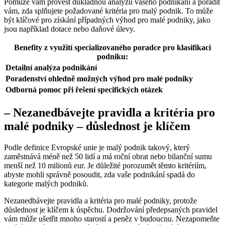
Pomůže vám provést důkladnou analýzu vašeho podnikání a poradit
vám, zda splňujete požadované kritéria pro malý podnik. To může
být klíčové pro získání případných výhod pro malé podniky, jako
jsou například dotace nebo daňové úlevy.
Benefity z využití specializovaného poradce pro klasifikaci
podniku:
Detailní analýza podnikání
Poradenství ohledně možných výhod pro malé podniky
Odborná pomoc při řešení specifických otázek
– Nezanedbávejte pravidla a kritéria pro
malé podniky – důslednost je klíčem
Podle definice Evropské unie je malý podnik takový, který
zaměstnává méně než 50 lidí a má roční obrat nebo bilanční sumu
menší než 10 milionů eur. Je důležité porozumět těmto kritériím,
abyste mohli správně posoudit, zda vaše podnikání spadá do
kategorie malých podniků.
Nezanedbávejte pravidla a kritéria pro malé podniky, protože
důslednost je klíčem k úspěchu. Dodržování předepsaných pravidel
vám může ušetřit mnoho starostí a peněz v budoucnu. Nezapomeňte