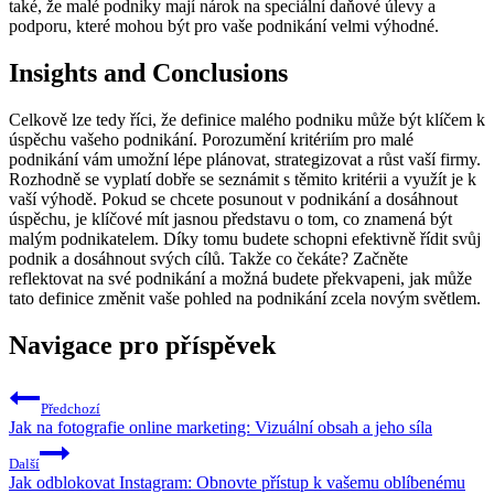
také, že malé podniky mají nárok na speciální daňové úlevy a
podporu, které mohou být pro vaše podnikání velmi výhodné.
Insights and Conclusions
Celkově lze tedy říci, že definice malého podniku může být klíčem k
úspěchu vašeho podnikání. Porozumění kritériím pro malé
podnikání vám umožní lépe plánovat, strategizovat a růst vaší firmy.
Rozhodně se vyplatí dobře se seznámit s těmito kritérii a využít je k
vaší výhodě. Pokud se chcete posunout v podnikání a dosáhnout
úspěchu, je klíčové mít jasnou představu o tom, co znamená být
malým podnikatelem. Díky tomu budete schopni efektivně řídit svůj
podnik a dosáhnout svých cílů. Takže co čekáte? Začněte
reflektovat na své podnikání a možná budete překvapeni, jak může
tato definice změnit vaše pohled na podnikání zcela novým světlem.
Navigace pro příspěvek
Předchozí
Jak na fotografie online marketing: Vizuální obsah a jeho síla
Další
Jak odblokovat Instagram: Obnovte přístup k vašemu oblíbenému