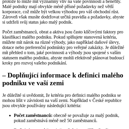
protože to může mít významný vliv na vaše povinnosti a benefity.
Malé podniky mají obvykle méně přísné požadavky než větší
korporace, což může být velkou výhodou pro váš obchodní růst.
Zároveň však musíte dodržovat určitá pravidla a požadavky, abyste
si udrželi svůj status jako malý podnik.
Počet zaměstnanců, obrat a aktiva jsou často klíčovými faktory pro
klasifikaci malého podniku. Pokud splňujete stanovená kritéria,
můžete mít nárok na různé výhody, jako například daňové úlevy,
dotace nebo preferenční podmínky pro veřejné zakázky. Je důležité
mít přehled o tom, jaké povinnosti a výhody jsou spojené s vaším
statusem malého podniku, abyste mohli efektivně plánovat budoucí
kroky pro rozvoj vašeho podnikání.
– Doplňující informace k definici malého
podniku ve vaší zemi
Je důležité si uvědomit, že kritéria pro definici malého podniku se
mohou lišit v závislosti na vaší zemi. Například v České republice
jsou obvykle používány následující kritéria:
Počet zaměstnanců:
obecně se považuje za malý podnik,
pokud zaměstnává méně než 50 zaměstnanců.