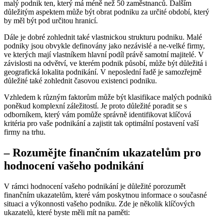
malý podnik ten, který má méně než 50 zaměstnanců. Dalším
důležitým aspektem může být obrat podniku za určité období, který
by měl být pod určitou hranicí.
Dále je dobré zohlednit také vlastnickou strukturu podniku. Malé
podniky jsou obvykle definovány jako nezávislé a ne-velké firmy,
ve kterých mají vlastníkem hlavní podíl právě samotní majitelé. V
závislosti na odvětví, ve kterém podnik působí, může být důležitá i
geografická lokalita podnikání. V neposlední řadě je samozřejmě
důležité také zohlednit časovou existenci podniku.
Vzhledem k různým faktorům může být klasifikace malých podniků
poněkud komplexní záležitostí. Je proto důležité poradit se s
odborníkem, který vám pomůže správně identifikovat klíčová
kritéria pro vaše podnikání a zajistit tak optimální postavení vaší
firmy na trhu.
– Rozumějte finančním ukazatelům pro
hodnocení vašeho podnikání
V rámci hodnocení vašeho podnikání je důležité porozumět
finančním ukazatelům, které vám poskytnou informace o současné
situaci a výkonnosti vašeho podniku. Zde je několik klíčových
ukazatelů, které byste měli mít na paměti: