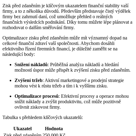
Zisk před zdaněním je klíčovým ukazatelem finanční stability vaší
firmy, a to z několika důvodů. Především představuje čistý výdělek
firmy bez zahrnutí daní, což umožňuje přehled o reálných
finančních výsledcích podnikání. Díky tomu můžete lépe plánovat a
rozhodovat o dalším směřování firmy.
Optimalizace zisku před zdaněním může mít významný dopad na
celkové finanční zdraví vaší společnosti. Abychom dosáhli
efektivního řízení firemních financí, je důležité zaměřit se na
následující body:
Snížení nákladů
: Průběžná analýza nákladů a hledání
možností úspor může přispět k zvýšení zisku před zdaněním.
Zvýšení tržeb
: Aktivní marketingové a prodejní strategie
mohou vést k růstu tržeb a tím i k vyššímu zisku.
Optimalizace procesů
: Efektivní procesy a operace mohou
snížit náklady a zvýšit produktivitu, což může pozitivně
ovlivnit ziskovost firmy.
Tabulka s přehledem klíčových ukazatelů:
Ukazatel
Hodnota
Zisk před zdaněním
250 000 Kč