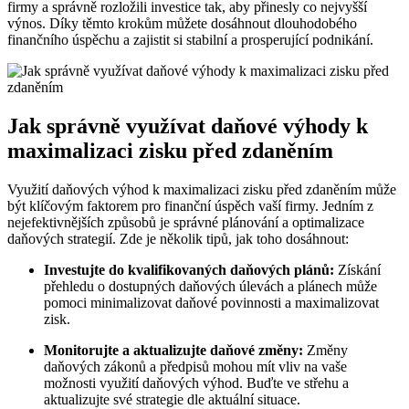
firmy a správně rozložili investice tak, aby přinesly co nejvyšší
výnos. Díky těmto krokům můžete dosáhnout dlouhodobého
finančního úspěchu a zajistit si stabilní a prosperující podnikání.
Jak správně využívat daňové výhody k
maximalizaci zisku před zdaněním
Využití daňových výhod k maximalizaci zisku před zdaněním může
být klíčovým faktorem pro finanční úspěch vaší firmy. Jedním z
nejefektivnějších způsobů je správné plánování a optimalizace
daňových strategií. Zde je několik tipů, jak toho dosáhnout:
Investujte do kvalifikovaných daňových plánů:
Získání
přehledu o dostupných daňových úlevách a plánech může
pomoci minimalizovat daňové povinnosti a maximalizovat
zisk.
Monitorujte a aktualizujte daňové změny:
Změny
daňových zákonů a předpisů mohou mít vliv na vaše
možnosti využití daňových výhod. Buďte ve střehu a
aktualizujte své strategie dle aktuální situace.