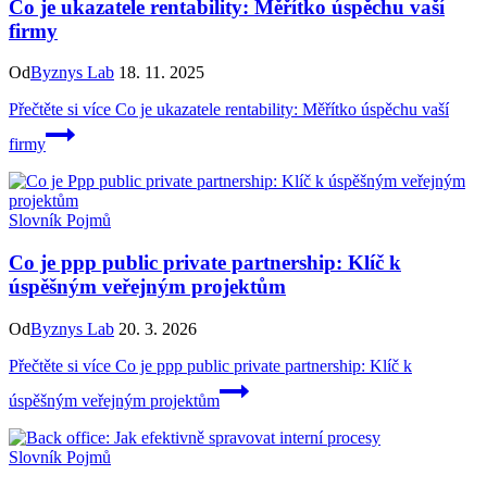
Co je ukazatele rentability: Měřítko úspěchu vaší
firmy
Od
Byznys Lab
18. 11. 2025
Přečtěte si více
Co je ukazatele rentability: Měřítko úspěchu vaší
firmy
Slovník Pojmů
Co je ppp public private partnership: Klíč k
úspěšným veřejným projektům
Od
Byznys Lab
20. 3. 2026
Přečtěte si více
Co je ppp public private partnership: Klíč k
úspěšným veřejným projektům
Slovník Pojmů