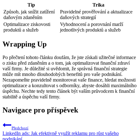
Tip
Trika
Způsob, jak snížit zatížení
Pravidelné prověřování a aktualizace
daňovým zdaněním
daňových strategií
Optimalizace ziskovosti
Vyhodnocení a porovnání marží
produktů a služeb
jednotlivých produktů a služeb
Wrapping Up
Po přečtení tohoto článku doufám, že jste získali užitečné informace
o zisku před zdaněním a o tom, jak optimalizovat finanční zdraví
vaší firmy. Je důležité si uvědomit, že správná finanční strategie
může mít mnoho dlouhodobých benefitů pro vaše podnikání.
Nezapomeňte pravidelně monitorovat vaše finance, hledat možnosti
optimalizace a konzultovat s odborníky, abyste dosáhli maximálního
úspěchu. Nechte tedy tento článek být vaším průvodcem k finanční
stabilitě a úspěchu vaší firmy.
Navigace pro příspěvek
Předchozí
LinkedIn ads: Jak efektivně využít reklamu pro růst vašeho
podnikání