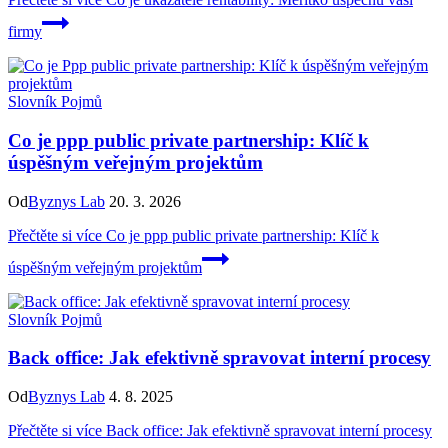
firmy
Slovník Pojmů
Co je ppp public private partnership: Klíč k
úspěšným veřejným projektům
Od
Byznys Lab
20. 3. 2026
Přečtěte si více
Co je ppp public private partnership: Klíč k
úspěšným veřejným projektům
Slovník Pojmů
Back office: Jak efektivně spravovat interní procesy
Od
Byznys Lab
4. 8. 2025
Přečtěte si více
Back office: Jak efektivně spravovat interní procesy