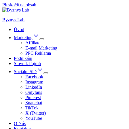
Přeskočit na obsah
Byznys Lab
Úvod
Marketing
Affiliate
E-mail Marketing
PPC Reklama
Podnikání
Slovník Pojmů
Sociální Sítě
Facebook
Instagram
LinkedIn
Onlyfans
Pinterest
Snapchat
TikTok
X (Twitter)
YouTube
O Nás
Kontakty