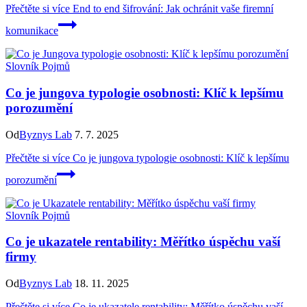
Přečtěte si více
End to end šifrování: Jak ochránit vaše firemní
komunikace
Slovník Pojmů
Co je jungova typologie osobnosti: Klíč k lepšímu
porozumění
Od
Byznys Lab
7. 7. 2025
Přečtěte si více
Co je jungova typologie osobnosti: Klíč k lepšímu
porozumění
Slovník Pojmů
Co je ukazatele rentability: Měřítko úspěchu vaší
firmy
Od
Byznys Lab
18. 11. 2025
Přečtěte si více
Co je ukazatele rentability: Měřítko úspěchu vaší