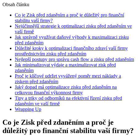
Obsah článku
Co je Zisk před zdaněním a proč je důležitý pro finanční
stabilitu vaší firmy?
Nejúčinnější strategie k optimalizaci zisku před zdaněním ve
vaší firmě
Jak správně využívat daňové výhody k maximalizaci zisku
před zdaněním
Důležité kroky k optimalizaci finančního zdraví vaší firmy
prostřednictvím zisku před zdaněním
Nejlepší postupy pro správu cash flow a zisku před zdaněním
Jak minimalizovat výdaje a maximalizovat zisk před
zdaněním
Proč je klíčové udržet vyvážený poměr mezi náklady a
ziskem před zdaněním
Jaký dopad má optimalizace zisku před zdaněním na
celkovou finanční výkonnost firmy
Tipy a triky od odborníků na efektivní řízení zisku před
zdaněním ve vaší firmě
Wrapping Up
Co je Zisk před zdaněním a proč je
důležitý pro finanční stabilitu vaší firmy?