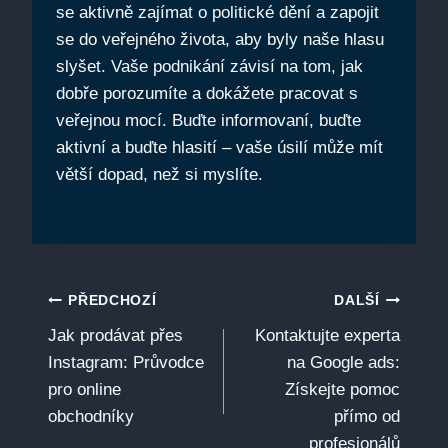
se aktivně zajímat o politické dění a zapojit
se do veřejného života, aby byly naše hlasu
slyšet. Vaše podnikání závisí na tom, jak
dobře porozumíte a dokážete pracovat s
veřejnou mocí. Buďte informovaní, buďte
aktivní a buďte hlasití – vaše úsilí může mít
větší dopad, než si myslíte.
Navigace
PŘEDCHOZÍ
DALŠÍ
Jak prodávat přes
Kontaktujte experta
pro
Instagram: Průvodce
na Google ads:
příspěvek
pro online
Získejte pomoc
obchodníky
přímo od
profesionálů