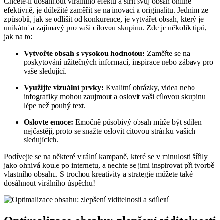
Chcete-li dosáhnout virálního efektu a šířit svůj obsah online
efektivně, je důležité zaměřit se na inovaci a originalitu. Jedním ze
způsobů, jak se odlišit od konkurence, je vytvářet obsah, který je
unikátní a zajímavý pro vaši cílovou skupinu. Zde je několik tipů,
jak na to:
Vytvořte obsah s vysokou hodnotou:
Zaměřte se na
poskytování užitečných informací, inspirace nebo zábavy pro
vaše sledující.
Využijte vizuální prvky:
Kvalitní obrázky, videa nebo
infografiky mohou zaujmout a oslovit vaši cílovou skupinu
lépe než pouhý text.
Oslovte emoce:
Emočně působivý obsah může být sdílen
nejčastěji, proto se snažte oslovit citovou stránku vašich
sledujících.
Podívejte se na některé virální kampaně, které se v minulosti šířily
jako ohnivá koule po internetu, a nechte se jimi inspirovat při tvorbě
vlastního obsahu. S trochou kreativity a strategie můžete také
dosáhnout virálního úspěchu!