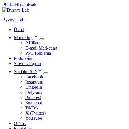
Přeskočit na obsah
Byznys Lab
Úvod
Marketing
Affiliate
E-mail Marketing
PPC Reklama
Podnikání
Slovník Pojmů
Sociální Sítě
Facebook
Instagram
LinkedIn
Onlyfans
Pinterest
Snapchat
TikTok
X (Twitter)
YouTube
O Nás
Kontakty