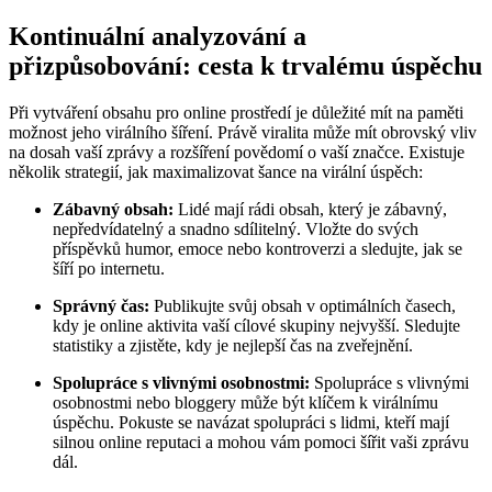
Kontinuální analyzování a
přizpůsobování: cesta k trvalému úspěchu
Při vytváření obsahu pro online prostředí je důležité mít na paměti
možnost jeho virálního šíření. Právě viralita může mít obrovský vliv
na dosah vaší zprávy a rozšíření povědomí o vaší značce. Existuje
několik strategií, jak maximalizovat šance na virální úspěch:
Zábavný obsah:
Lidé mají rádi obsah, který je zábavný,
nepředvídatelný a snadno sdílitelný. Vložte do svých
příspěvků humor, emoce nebo kontroverzi a sledujte, jak se
šíří po internetu.
Správný čas:
Publikujte svůj obsah v optimálních časech,
kdy je online aktivita vaší cílové skupiny nejvyšší. Sledujte
statistiky a zjistěte, kdy je nejlepší čas na zveřejnění.
Spolupráce s vlivnými osobnostmi:
Spolupráce s vlivnými
osobnostmi nebo bloggery může být klíčem k virálnímu
úspěchu. Pokuste se navázat spolupráci s lidmi, kteří mají
silnou online reputaci a mohou vám pomoci šířit vaši zprávu
dál.