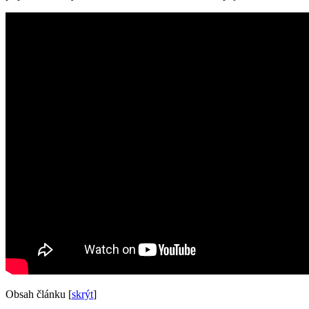
Obsah článku
[
skrýt
]