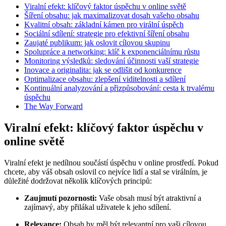
Viralní efekt: klíčový faktor úspěchu v online světě
Šíření obsahu: jak maximalizovat dosah vašeho obsahu
Kvalitní obsah: základní kámen pro virální úspěch
Sociální sdílení: strategie pro efektivní šíření obsahu
Zaujaté publikum: jak oslovit cílovou skupinu
Spolupráce a networking: klíč k exponenciálnímu růstu
Monitoring výsledků: sledování účinnosti vaší strategie
Inovace a originalita: jak se odlišit od konkurence
Optimalizace obsahu: zlepšení viditelnosti a sdílení
Kontinuální analyzování a přizpůsobování: cesta k trvalému
úspěchu
The Way Forward
Viralní efekt: klíčový faktor úspěchu v
online světě
Viralní efekt je nedílnou součástí úspěchu v online prostředí. Pokud
chcete, aby váš obsah oslovil co nejvíce lidí a stal se virálním, je
důležité dodržovat několik klíčových principů:
Zaujmutí pozornosti:
Vaše obsah musí být atraktivní a
zajímavý, aby přilákal uživatele k jeho sdílení.
Relevance:
Obsah by měl být relevantní pro vaši cílovou