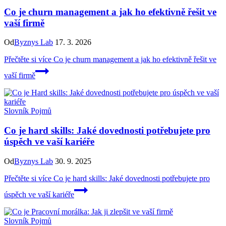
Co je churn management a jak ho efektivně řešit ve
vaší firmě
Od
Byznys Lab
17. 3. 2026
Přečtěte si více
Co je churn management a jak ho efektivně řešit ve
vaší firmě
Slovník Pojmů
Co je hard skills: Jaké dovednosti potřebujete pro
úspěch ve vaší kariéře
Od
Byznys Lab
30. 9. 2025
Přečtěte si více
Co je hard skills: Jaké dovednosti potřebujete pro
úspěch ve vaší kariéře
Slovník Pojmů