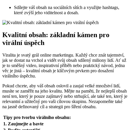
Sdílejte váš obsah na sociálních sítích a využijte hashtags,
které zvýší jeho viditelnost a dosah.
Kvalitní obsah: základní kámen pro
virální úspěch
Viralita je svatý grál online marketingu. Každý chce znát tajemství,
jak se dostat na vrchol a vidět svůj obsah sdílený miliony lidí. Ať už
je to směšný video, inspirativní příběh nebo praktický návod, jedna
věc je jistá – kvalitní obsah je klíčovým prvkem pro dosažení
virálního úspěchu.
Pokud chcete, aby váš obsah oslovil a zaujal velké množství lidí,
musíte se zaměřit na jeho kvalitu. Mějte na paměti, že nejlepší obsah
není ten, který je pouze zajímavý nebo strhující, ale také ten, který je
relevantní a užitečný pro vaši cílovou skupinu. Nezapomeňte také
na jasně definovaný cíl a strategii pro šíření obsahu.
Tipy pro tvorbu virálního obsahu:
1. Zaujmejte a bavte