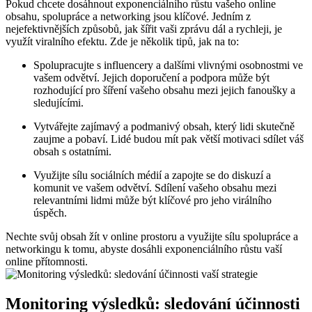
Pokud chcete dosáhnout exponenciálního růstu vašeho online
obsahu, spolupráce a networking jsou klíčové. Jedním z
nejefektivnějších způsobů, jak šířit vaši zprávu dál a rychleji, je
využít viralního efektu. Zde je několik tipů, jak na to:
Spolupracujte s influencery a dalšími vlivnými osobnostmi ve
vašem odvětví. Jejich doporučení a podpora může být
rozhodující pro šíření vašeho obsahu mezi jejich fanoušky a
sledujícími.
Vytvářejte zajímavý a podmanivý obsah, který lidi skutečně
zaujme a pobaví. Lidé budou mít pak větší motivaci sdílet váš
obsah s ostatními.
Využijte sílu sociálních médií a zapojte se do diskuzí a
komunit ve vašem odvětví. Sdílení vašeho obsahu mezi
relevantními lidmi může být klíčové pro jeho virálního
úspěch.
Nechte svůj obsah žít v online prostoru a využijte sílu spolupráce a
networkingu k tomu, abyste dosáhli exponenciálního růstu vaší
online přítomnosti.
Monitoring výsledků: sledování účinnosti