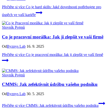
Přečtěte si více
Co je hard skills: Jaké dovednosti potřebujete pro
úspěch ve vaší kariéře
Slovník Pojmů
Co je pracovní morálka: Jak ji zlepšit ve vaší firmě
Od
Byznys Lab
16. 9. 2025
Přečtěte si více
Co je pracovní morálka: Jak ji zlepšit ve vaší firmě
Slovník Pojmů
CMMS: Jak zefektivnit údržbu vašeho podniku
Od
Byznys Lab
30. 5. 2025
Přečtěte si více
CMMS: Jak zefektivnit údržbu vašeho podniku