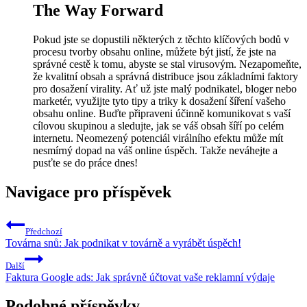
The Way Forward
Pokud jste se dopustili některých z těchto klíčových bodů v
procesu tvorby obsahu online, můžete být jistí, že jste na
správné cestě k tomu, abyste se stal virusovým. Nezapomeňte,
že kvalitní obsah a správná distribuce jsou základními faktory
pro dosažení virality. Ať už jste malý podnikatel, bloger nebo
marketér, využijte tyto tipy a triky k dosažení šíření vašeho
obsahu online. Buďte připraveni účinně komunikovat s vaší
cílovou skupinou a sledujte, jak se váš obsah šíří po celém
internetu. Neomezený potenciál virálního efektu může mít
nesmírný dopad na váš online úspěch. Takže neváhejte a
pusťte se do práce dnes!
Navigace pro příspěvek
Předchozí
Továrna snů: Jak podnikat v továrně a vyrábět úspěch!
Další
Faktura Google ads: Jak správně účtovat vaše reklamní výdaje
Podobné příspěvky