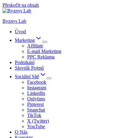
Přeskočit na obsah
Byznys Lab
Úvod
Marketing
Affiliate
E-mail Marketing
PPC Reklama
Podnikání
Slovník Pojmů
Sociální Sítě
Facebook
Instagram
LinkedIn
Onlyfans
Pinterest
Snapchat
TikTok
X (Twitter)
YouTube
O Nás
Kontakty