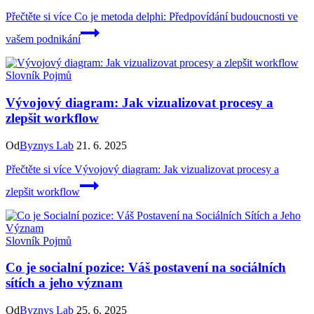
Přečtěte si více
Co je metoda delphi: Předpovídání budoucnosti ve
vašem podnikání
Slovník Pojmů
Vývojový diagram: Jak vizualizovat procesy a
zlepšit workflow
Od
Byznys Lab
21. 6. 2025
Přečtěte si více
Vývojový diagram: Jak vizualizovat procesy a
zlepšit workflow
Slovník Pojmů
Co je socialní pozice: Váš postavení na sociálních
sítích a jeho význam
Od
Byznys Lab
25. 6. 2025