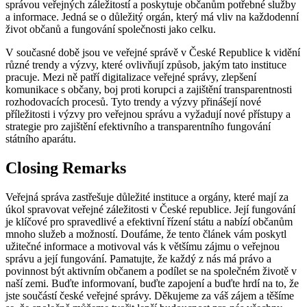
správou veřejných záležitostí a poskytuje občanům potřebné služby
a informace. Jedná se o důležitý orgán, který má vliv na každodenní
život občanů a fungování společnosti jako celku.
V současné době jsou ve veřejné správě v České Republice k vidění
různé trendy a výzvy, které ovlivňují způsob, jakým tato instituce
pracuje. Mezi ně patří digitalizace veřejné správy, zlepšení
komunikace s občany, boj proti korupci a zajištění transparentnosti
rozhodovacích procesů. Tyto trendy a výzvy přinášejí nové
příležitosti i výzvy pro veřejnou správu a vyžadují nové přístupy a
strategie pro zajištění efektivního a transparentního fungování
státního aparátu.
Closing Remarks
Veřejná správa zastřešuje důležité instituce a orgány, které mají za
úkol spravovat veřejné záležitosti v České republice. Její fungování
je klíčové pro spravedlivé a efektivní řízení státu a nabízí občanům
mnoho služeb a možností. Doufáme, že tento článek vám poskytl
užitečné informace a motivoval vás k většímu zájmu o veřejnou
správu a její fungování. Pamatujte, že každý z nás má právo a
povinnost být aktivním občanem a podílet se na společném životě v
naší zemi. Buďte informovaní, buďte zapojení a buďte hrdí na to, že
jste součástí české veřejné správy. Děkujeme za váš zájem a těšíme