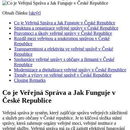
Obsah článku
[
skrýt
]
Co je Veřejná Správa a Jak Funguje v České Republice
Struktura a organizace veřejné správy v České Republice
Pravomoci a úkoly veřejné správy v České Republice
Rozdíl mezi veřejnou a soukromou správou v České
Republice
Transparentnost a efektivita ve veřejné správě v České
Republice
Spolupráce veřejné správy s občany a firmami v České
Republice
Modernizace a digitalizace veřejné správy v České Republice
Trendy a výzvy ve veřejné správě v České Republice
Closing Remarks
Co je Veřejná Správa a Jak Funguje v
České Republice
Veřejná správa je systém, který zajišťuje správu veřejných záležitostí
a služeb pro občany v České republice. Je to klíčová složka státní
správy, která zahrnuje orgány veřejné moci, veřejné instituce a
veřejné služby. Veřejná správa má za cíl zajistit efektivní fungování