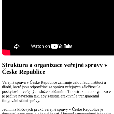
Struktura a organizace veřejné správy v
České Republice
Veřejná správa v České Republice zahrnuje celou řadu institucí a
úřadů, které jsou odpovědné za správu veřejných záležitostí a
poskytování veřejných služeb občanům. Tato struktura a organizace
je pečlivě navržena tak, aby zajistila efektivní a transparentní
fungování státní správy.
Jedním z klíčových prvků veřejné správy v České Republice je
decentralizace moci a odpovědnosti. Územní samosprávné jednotky,