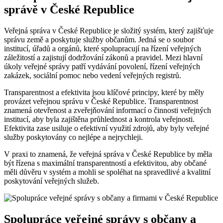
správě v České Republice
Veřejná správa v České Republice je složitý systém, který zajišťuje
správu země a poskytuje služby občanům. Jedná se o soubor
institucí, úřadů a orgánů, které spolupracují na řízení veřejných
záležitostí a zajistují dodržování zákonů a pravidel. Mezi hlavní
úkoly veřejné správy patří vydávání povolení, řízení veřejných
zakázek, sociální pomoc nebo vedení veřejných registrů.
Transparentnost a efektivita jsou klíčové principy, které by měly
provázet veřejnou správu v České Republice. Transparentnost
znamená otevřenost a zveřejňování informací o činnosti veřejných
institucí, aby byla zajištěna průhlednost a kontrola veřejnosti.
Efektivita zase usiluje o efektivní využití zdrojů, aby byly veřejné
služby poskytovány co nejlépe a nejrychleji.
V praxi to znamená, že veřejná správa v České Republice by měla
být řízena s maximální transparentností a efektivitou, aby občané
měli důvěru v systém a mohli se spoléhat na spravedlivé a kvalitní
poskytování veřejných služeb.
Spolupráce veřejné správy s občany a