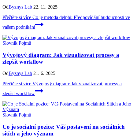
Od
Byznys Lab
22. 11. 2025
Přečtěte si více
Co je metoda delphi: Předpovídání budoucnosti ve
vašem podnikání
Slovník Pojmů
Vývojový diagram: Jak vizualizovat procesy a
zlepšit workflow
Od
Byznys Lab
21. 6. 2025
Přečtěte si více
Vývojový diagram: Jak vizualizovat procesy a
zlepšit workflow
Slovník Pojmů
Co je socialní pozice: Váš postavení na sociálních
sítích a jeho význam