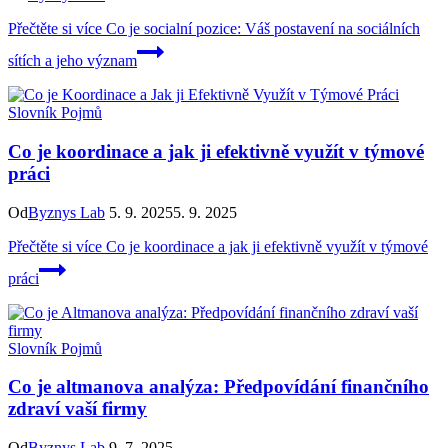
Přečtěte si více
Co je socialní pozice: Váš postavení na sociálních
sítích a jeho význam
Slovník Pojmů
Co je koordinace a jak ji efektivně využít v týmové
práci
Od
Byznys Lab
5. 9. 2025
5. 9. 2025
Přečtěte si více
Co je koordinace a jak ji efektivně využít v týmové
práci
Slovník Pojmů
Co je altmanova analýza: Předpovídání finančního
zdraví vaší firmy
Od
Byznys Lab
9. 7. 2025