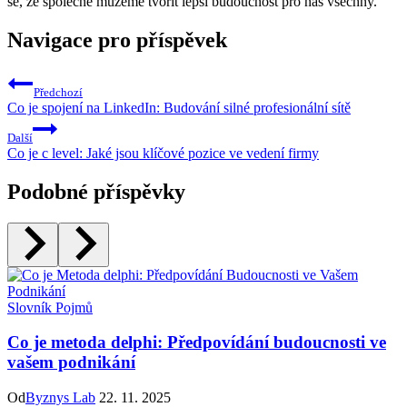
se, že společně můžeme tvořit lepší budoucnost pro nás všechny.
Navigace pro příspěvek
Předchozí
Co je spojení na LinkedIn: Budování silné profesionální sítě
Další
Co je c level: Jaké jsou klíčové pozice ve vedení firmy
Podobné příspěvky
Slovník Pojmů
Co je metoda delphi: Předpovídání budoucnosti ve
vašem podnikání
Od
Byznys Lab
22. 11. 2025