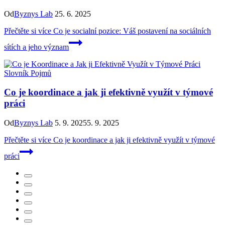
Od
Byznys Lab
25. 6. 2025
Přečtěte si více
Co je socialní pozice: Váš postavení na sociálních
sítích a jeho význam
Slovník Pojmů
Co je koordinace a jak ji efektivně využít v týmové
práci
Od
Byznys Lab
5. 9. 2025
5. 9. 2025
Přečtěte si více
Co je koordinace a jak ji efektivně využít v týmové
práci