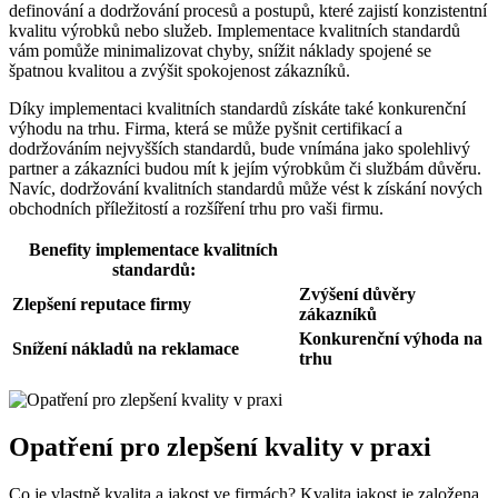
definování a dodržování procesů a postupů, které zajistí konzistentní
kvalitu výrobků nebo služeb. Implementace kvalitních standardů
vám pomůže minimalizovat chyby, snížit náklady spojené se
špatnou kvalitou a zvýšit spokojenost zákazníků.
Díky implementaci kvalitních standardů získáte také konkurenční
výhodu na trhu. Firma, která se může pyšnit certifikací a
dodržováním nejvyšších standardů, bude vnímána jako spolehlivý
partner a zákazníci budou mít k jejím výrobkům či službám důvěru.
Navíc, dodržování kvalitních standardů může vést k získání nových
obchodních příležitostí a rozšíření trhu pro vaši firmu.
Benefity implementace kvalitních
standardů:
Zvýšení důvěry
Zlepšení reputace firmy
zákazníků
Konkurenční výhoda na
Snížení nákladů na reklamace
trhu
Opatření pro zlepšení kvality v praxi
Co je vlastně kvalita a jakost ve firmách? Kvalita jakost je založena