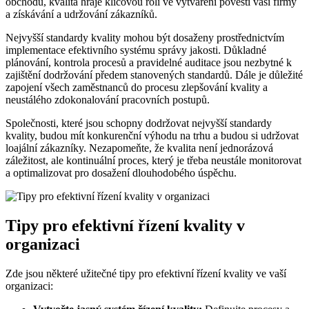
obchodu, kvalita hraje klíčovou roli ve vytváření pověsti vaší firmy
a získávání a udržování zákazníků.
Nejvyšší standardy kvality mohou být dosaženy prostřednictvím
implementace efektivního systému správy jakosti. Důkladné
plánování, kontrola procesů a pravidelné auditace jsou nezbytné k
zajištění dodržování předem stanovených standardů. Dále je důležité
zapojení všech zaměstnanců do procesu zlepšování kvality a
neustálého zdokonalování pracovních postupů.
Společnosti, které jsou schopny dodržovat nejvyšší standardy
kvality, budou mít konkurenční výhodu na trhu a budou si udržovat
loajální zákazníky. Nezapomeňte, že kvalita není jednorázová
záležitost, ale kontinuální proces, který je třeba neustále monitorovat
a optimalizovat pro dosažení dlouhodobého úspěchu.
Tipy pro efektivní řízení kvality v
organizaci
Zde jsou některé užitečné tipy pro efektivní řízení kvality ve vaší
organizaci: