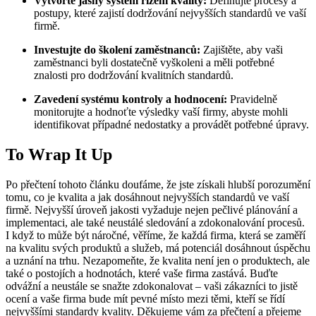
Vytvořte jasný systém řízení kvality:
Definujte procesy a
postupy, které zajistí dodržování nejvyšších standardů ve vaší
firmě.
Investujte do školení zaměstnanců:
Zajištěte, aby vaši
zaměstnanci byli dostatečně vyškoleni a měli potřebné
znalosti pro dodržování kvalitních standardů.
Zavedení systému kontroly a hodnocení:
Pravidelně
monitorujte a hodnoťte výsledky vaší firmy, abyste mohli
identifikovat případné nedostatky a provádět potřebné úpravy.
To Wrap It Up
Po přečtení tohoto článku doufáme, že jste získali hlubší porozumění
tomu, co je kvalita a jak dosáhnout nejvyšších standardů ve vaší
firmě. Nejvyšší úroveň jakosti vyžaduje nejen pečlivé plánování a
implementaci, ale také neustálé sledování a zdokonalování procesů.
I když to může být náročné, věříme, že každá firma, která se zaměří
na kvalitu svých produktů a služeb, má potenciál dosáhnout úspěchu
a uznání na trhu. Nezapomeňte, že kvalita není jen o produktech, ale
také o postojích a hodnotách, které vaše firma zastává. Buďte
odvážní a neustále se snažte zdokonalovat – vaši zákazníci to jistě
ocení a vaše firma bude mít pevné místo mezi těmi, kteří se řídí
nejvyššími standardy kvality. Děkujeme vám za přečtení a přejeme