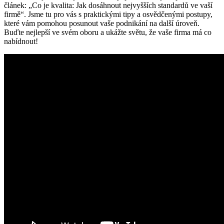
článek: „Co je kvalita: Jak dosáhnout nejvyšších standardů ve vaší
firmě“. Jsme tu pro vás s praktickými tipy a osvědčenými postupy,
které vám pomohou posunout vaše podnikání na další úroveň.
Buďte nejlepší ve svém oboru a ukážte světu, že vaše firma má co
nabídnout!