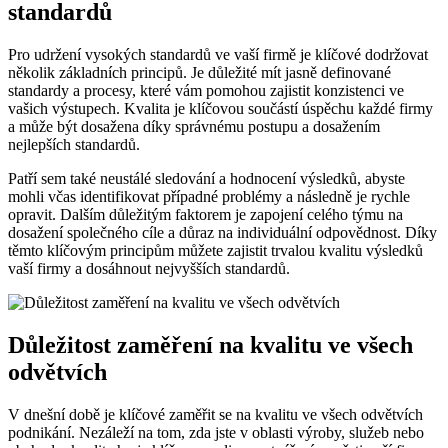
standardů
Pro udržení vysokých standardů ve vaší firmě je klíčové dodržovat
několik základních principů. Je důležité mít jasně definované
standardy a procesy, které vám pomohou zajistit konzistenci ve
vašich výstupech. Kvalita je klíčovou součástí úspěchu každé firmy
a může být dosažena díky správnému postupu a dosažením
nejlepších standardů.
Patří sem také neustálé sledování a hodnocení výsledků, abyste
mohli včas identifikovat případné problémy a následně je rychle
opravit. Dalším důležitým faktorem je zapojení celého týmu na
dosažení společného cíle a důraz na individuální odpovědnost. Díky
těmto klíčovým principům můžete zajistit trvalou kvalitu výsledků
vaší firmy a dosáhnout nejvyšších standardů.
Důležitost zaměření na kvalitu ve všech
odvětvích
V dnešní době je klíčové zaměřit se na kvalitu ve všech odvětvích
podnikání. Nezáleží na tom, zda jste v oblasti výroby, služeb nebo