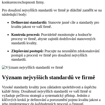
konkurenceschopnosti firmy.
Pro dosažení nejvyšších standardů ve firmě je důležité zaměřit se na
následující body:
Definování standardů:
Stanovte jasné cíle a standardy pro
kvalitu jakost ve vaší firmě.
Kontrola procesů:
Pravidelně monitorujte a hodnoťte
procesy ve firmě, abyste zajistili dodržování stanovených
standardů kvality.
Zlepšování postupů:
Pracujte na neustálém zdokonalování
postupů a procesů ve firmě pro dosažení nejvyšších
standardů.
Význam nejvyšších standardů ve firmě
Vysoké standardy kvality jsou základem spolehlivosti a úspěchu
každé firmy. Dosáhnutí nejvyšších standardů ve vaší firmě si
vyžaduje pečlivou strategii a systematický přístup. Jedním z
klíčových kroků je definování a porozumění pojmu kvalita jakost a
jeho implementace do každodenních procesů a činností.