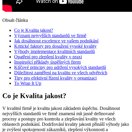
Obsah článku
Co je Kvalita jakost?
Význam nejvyšších standardů ve firmě
Jak dosáhnout excelence ve vašem podnikání
Kritické faktory pro dosažení vysoké kvality
Výhody implementace kvalitních standardů
Opatření pro zlepšení kvality v praxi
Inspirující příklady úspěšných firem
Klíčové principy pro udržení vysokých standardů
Důležitost zaměření na kvalitu ve všech odvětvích
Tipy pro efektivní řízení kvality v organizaci
To Wrap It Up
Co je Kvalita jakost?
V kvalitní firmě je kvalita jakost základem úspěchu. Dosáhnout
nejvyšších standardů ve firmě znamená mít jasně definované
procesy a postupy pro kontrolu a zlepšování kvality ve všech
oblastech podnikání. Dodržování kvality jakosti přináší výhody jako
je zvýšení spokojenosti zákazníků, zlepšení výkonnosti a