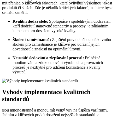
mít přehled o klíčových faktorech, které ovlivňují výslednou jakost
produktů či služeb. Zde je několik kritických faktorů, na které byste
se měli zaměřit:
Kvalitní dodavatelé:
Spolupráce s spolehlivými dodavateli,
kteří dodržují stanovené standardy a procesy, je základním
kamenem pro dosažení vysoké kvality.
Školení zaměstnanců:
Zajištění pravidelného a efektivního
školení pro zaměstnance je klíčové pro udržení jejich
dovedností a znalostí na optimální úrovni.
Neustálé sledování a zlepšování procesů:
Průběžné
monitorování a zdokonalování výrobních a provozních
procesů je nezbytné pro udržení konzistence a kvality
výstupů.
Výhody implementace kvalitních
standardů
jsou mnohostranné a mohou mít velký vliv na úspěch vaší firmy.
Jedním z klíčových prvků dosažení nejvyšších standardů je