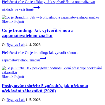
Přečtěte si více
Co je náklady: Jak správně řídit a optimalizovat
náklady ve vaší firmě
Slovník Pojmů
Co je branding: Jak vytvořit silnou a
zapamatovatelnou značku
Od
Byznys Lab
4. 4. 2026
Přečtěte si více
Co je branding: Jak vytvořit silnou a
zapamatovatelnou značku
Slovník Pojmů
Poskytování služeb: 5 způsobů, jak překonat
očekávání zákazníků (2026)
Od
Byznys Lab
1. 5. 2026