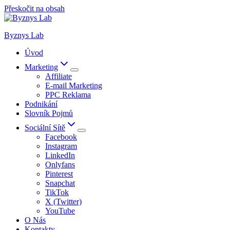
Přeskočit na obsah
Byznys Lab
Úvod
Marketing
Affiliate
E-mail Marketing
PPC Reklama
Podnikání
Slovník Pojmů
Sociální Sítě
Facebook
Instagram
LinkedIn
Onlyfans
Pinterest
Snapchat
TikTok
X (Twitter)
YouTube
O Nás
Kontakty