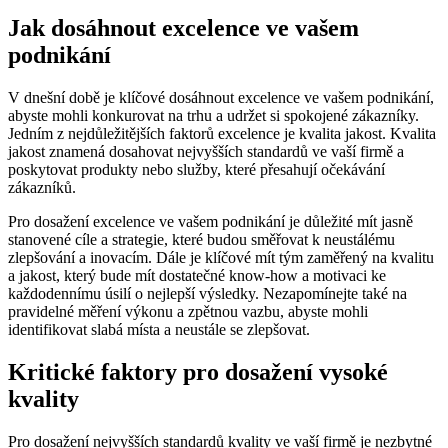
Jak dosáhnout excelence ve vašem
podnikání
V dnešní době je klíčové dosáhnout excelence ve vašem podnikání,
abyste mohli konkurovat na trhu a udržet si spokojené zákazníky.
Jedním z nejdůležitějších faktorů excelence je kvalita jakost. Kvalita
jakost znamená dosahovat nejvyšších standardů ve vaší firmě a
poskytovat produkty nebo služby, které přesahují očekávání
zákazníků.
Pro dosažení excelence ve vašem podnikání je důležité mít jasně
stanovené cíle a strategie, které budou směřovat k neustálému
zlepšování a inovacím. Dále je klíčové mít tým zaměřený na kvalitu
a jakost, který bude mít dostatečné know-how a motivaci ke
každodennímu úsilí o nejlepší výsledky. Nezapomínejte také na
pravidelné měření výkonu a zpětnou vazbu, abyste mohli
identifikovat slabá místa a neustále se zlepšovat.
Kritické faktory pro dosažení vysoké
kvality
Pro dosažení nejvyšších standardů kvality ve vaší firmě je nezbytné