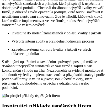
na nejvyšších standardech a principů, které přispívají k úspěchu a
dobré pověsti podniku. Chcete-li dosáhnout nejvyšší kvality ve vaší
firmě, je důležité zavést opatření a postupy, které budou směřovat k
neustálému zlepšování a inovacím. Zde je několik klíčových kroků,
které můžete implementovat ve své firmě pro dosažení nejvyšších
standardů ve vašem odvětví:
Investujte do školení zaměstnanců v oblasti kvality a jakosti
Vytvořte interní audity a pravidelné hodnocení procesů
Zavedení systému kontroly kvality a jakosti ve všech
oblastech podniku
S účinnými opatřeními a zaváděním správných postupů můžete
dosáhnout nejvyšších standardů ve vaší firmě a zajistit si tak
konkurenční výhodu na trhu. Nezapomeňte pravidelně monitorovat
a hodnotit výsledky implementace změn a přizpůsobit strategii podle
potřeb vaší firmy. Kvalita a jakost jsou klíčové faktory, které
přispívají k dlouhodobému úspěchu a udržitelnosti vašeho
podnikání.
Inspirující příklady úspěšných firem