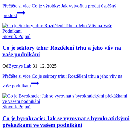
Přečtěte si více
Co je výrobky: Jak vytvořit a prodat úspěšný
produkt
Slovník Pojmů
Co je sektory trhu: Rozdělení trhu a jeho vliv na
vaše podnikání
Od
Byznys Lab
31. 12. 2025
Přečtěte si více
Co je sektory trhu: Rozdělení trhu a jeho vliv na
vaše podnikání
Slovník Pojmů
Co je byrokracie: Jak se vyrovnat s byrokratickými
překážkami ve vašem podnikání