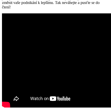
změnit vaše podnikání k lepšímu. Tak neváhejte a pusťte se do
čtení!