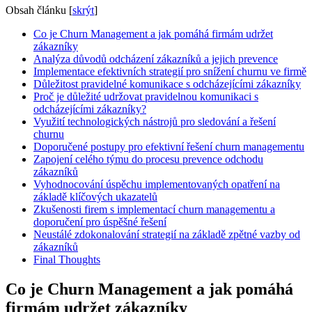
Obsah článku
[
skrýt
]
Co je Churn Management a jak pomáhá firmám udržet
zákazníky
Analýza důvodů odcházení zákazníků a jejich prevence
Implementace efektivních strategií pro snížení churnu ve firmě
Důležitost pravidelné komunikace s odcházejícími zákazníky
Proč je důležité udržovat pravidelnou komunikaci s
odcházejícími zákazníky?
Využití technologických nástrojů pro sledování a řešení
churnu
Doporučené postupy pro efektivní řešení churn managementu
Zapojení celého týmu do procesu prevence odchodu
zákazníků
Vyhodnocování úspěchu implementovaných opatření na
základě klíčových ukazatelů
Zkušenosti firem s implementací churn managementu a
doporučení pro úspěšné řešení
Neustálé zdokonalování strategií na základě zpětné vazby od
zákazníků
Final Thoughts
Co je Churn Management a jak pomáhá
firmám udržet zákazníky