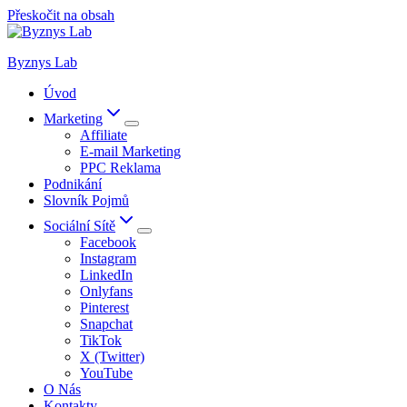
Přeskočit na obsah
Byznys Lab
Úvod
Marketing
Affiliate
E-mail Marketing
PPC Reklama
Podnikání
Slovník Pojmů
Sociální Sítě
Facebook
Instagram
LinkedIn
Onlyfans
Pinterest
Snapchat
TikTok
X (Twitter)
YouTube
O Nás
Kontakty