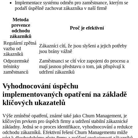
Implementace systému odměn pro zaměstnance, kterým se
podaří úspěšně zachovat zákazníka v naší firmě
Metoda
prevence
Proč je efektivní
odchodu
zákazníků
Regulární zpětná
Zákazníci cítí, že jsou slyšeni a jejich potřeby
vazba od
jsou brány vážně
zákazníků
Odpozemské
Zaměstnanci se cítí více zapojeni do procesu a
tréninky
mají jasnou představu o tom, jak přispívají k
zaměstnanců
udržení zákazníků
Vyhodnocování úspěchu
implementovaných opatření na základě
klíčových ukazatelů
Výše zmíněné opatření, známé také jako Churn Management, je
klíčovým prvkem pro úspěch firmy a udržení stabilní zákaznické
základny. Jedná se o proces identifikace, vyhodnocování a redukce
odchodu zákazníků. Efektivní řešení Churn Managementu může
vést k dlouhodobému růstu firmy a zvýšení spokojenosti zákazníků.