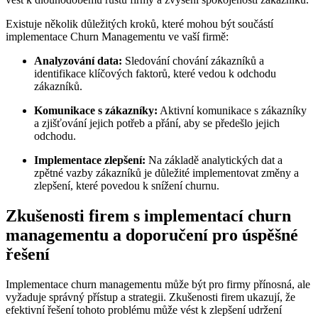
Existuje několik důležitých kroků, které mohou být součástí
implementace Churn Managementu ve vaší firmě:
Analyzování data:
Sledování chování zákazníků a
identifikace klíčových faktorů, které vedou k odchodu
zákazníků.
Komunikace s zákazníky:
Aktivní komunikace s zákazníky
a zjišťování jejich potřeb a přání, aby se předešlo jejich
odchodu.
Implementace zlepšení:
Na základě analytických dat a
zpětné vazby zákazníků je důležité implementovat změny a
zlepšení, které povedou k snížení churnu.
Zkušenosti firem s implementací churn
managementu a doporučení pro úspěšné
řešení
Implementace churn managementu může být pro firmy přínosná, ale
vyžaduje správný přístup a strategii. Zkušenosti firem ukazují, že
efektivní řešení tohoto problému může vést k zlepšení udržení