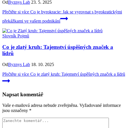
Od
Byznys Lab
23. 5. 2025
Přečtěte si více
Co je byrokracie: Jak se vyrovnat s byrokratickými
překážkami ve vašem podnikání
Slovník Pojmů
Co je zlatý kruh: Tajemství úspěšných značek a
lídrů
Od
Byznys Lab
18. 10. 2025
Přečtěte si více
Co je zlatý kruh: Tajemství úspěšných značek a lídrů
Napsat komentář
Vaše e-mailová adresa nebude zveřejněna.
Vyžadované informace
jsou označeny
*