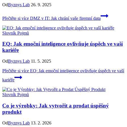
Od
Byznys Lab
26. 9. 2025
Přečtěte si více
DMZ v IT: Jak chrání vaše firemní data
Slovník Pojmů
EQ: Jak emoční inteligence ovlivňuje úspěch ve vaší
kariéře
Od
Byznys Lab
11. 5. 2025
Přečtěte si více
EQ: Jak emoční inteligence ovlivňuje úspěch ve vaší
kariéře
Slovník Pojmů
Co je výrobky: Jak vytvořit a prodat úspěšný
produkt
Od
Byznys Lab
13. 2. 2026