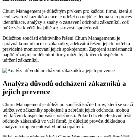
Churn Management je důležitým prvkem pro každou firmu, která si
cení svých zákazníků a chce je udržet co nejdéle. Jedná se o proces
identifikace, analýzy a snahy o zastavení odchodu zákazníků, což
může vést k větší loajalitě a ziskovosti společnosti.
Důležitou součástí efektivního řešení Churn Managementu je
správná komunikace se zákazníky, adekvátní řešení jejich potřeb a
pravidelné monitorování jejich spokojenosti. Zapojení zaměstnanců
napříč různými odděleními firmy může být klíčem k úspěchu v
udržení zákazníků.
Analýza důvodů odcházení zákazníků a
jejich prevence
Churn Management je důležitou součástí každé firmy, která se snaží
udržet své zákazníky spokojené a zabránit jejich odchodu. mohou
být klíčem k úspěchu vaší společnosti. Pokud chcete efektivně řešit
odchody zákazníků ve vaší firmě, je důležité provést důkladnou
analýzu a implementovat vhodná opatření.
**Jak můžete efektivně řešit Churn Management ve vaší firmě?**