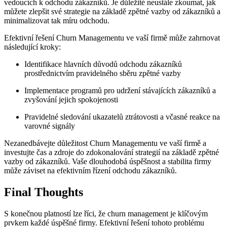
vedoucích k odchodu zákazníků. Je důležité neustále zkoumat, jak
můžete zlepšit své strategie na základě zpětné vazby od zákazníků a
minimalizovat tak míru odchodu.
Efektivní řešení Churn Managementu ve vaší firmě může zahrnovat
následující kroky:
Identifikace hlavních důvodů odchodu zákazníků
prostřednictvím pravidelného sběru zpětné vazby
Implementace programů pro udržení stávajících zákazníků a
zvyšování jejich spokojenosti
Pravidelné sledování ukazatelů ztrátovosti a včasné reakce na
varovné signály
Nezanedbávejte důležitost Churn Managementu ve vaší firmě a
investujte čas a zdroje do zdokonalování strategií na základě zpětné
vazby od zákazníků. Vaše dlouhodobá úspěšnost a stabilita firmy
může záviset na efektivním řízení odchodu zákazníků.
Final Thoughts
S konečnou platností lze říci, že churn management je klíčovým
prvkem každé úspěšné firmy. Efektivní řešení tohoto problému