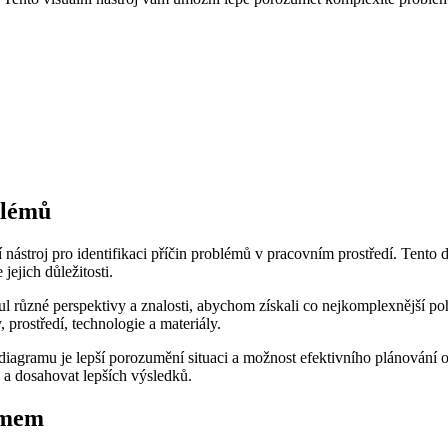
blémů
ní nástroj pro identifikaci příčin problémů v pracovním prostředí. Te
jejich důležitosti.
ul různé perspektivy a znalosti, abychom získali co nejkomplexnější po
, prostředí, technologie a materiály.
gramu je lepší porozumění situaci a možnost efektivního plánování opa
y a dosahovat lepších výsledků.
amem