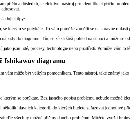
m příčin a důsledků, je efektivní nástroj pro identifikaci příčin pro
 adresovat.
ledující tipy:
m, se kterým se potýkáte. To vám pomůže zaměřit se na správné oblasti 
 nápady do diagramu. Tím se získá širší pohled na situaci a může se o
í, jako jsou lidé, procesy, technologie nebo prostředí. Pomůže vám to 
bě Ishikawův diagramu
agram vám může být velkým pomocníkem. Tento nástroj, také známý jako
 se kterým se potýkáte. Bez jasného popisu problému nebude možné ident
ěkolik hlavních kategorií, do kterých budete zařazovat jednotlivé příč
zařaďte všechny možné příčiny daného problému. Můžete využít brains