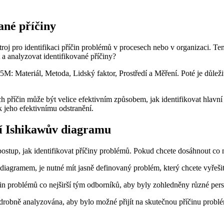
ané příčiny
stroj pro identifikaci příčin problémů v procesech nebo v organizaci.
 a analyzovat identifikované příčiny?
5M: Materiál, Metoda, Lidský faktor, Prostředí a Měření. Poté je důlež
 příčin může být velice efektivním způsobem, jak identifikovat hlavn
 jeho efektivnímu odstranění.
tí Ishikawův diagramu
ostup, jak identifikovat příčiny problémů. Pokud chcete dosáhnout co n
 diagramem, je nutné mít jasně definovaný problém, který chcete vyřešit
íčin problémů co nejširší tým odborníků, aby byly zohledněny různé pers
drobně analyzována, aby bylo možné přijít na skutečnou příčinu probl