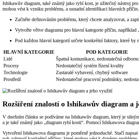
Ishikawův diagram, také známý jako rybí kost, je užitečný nástroj pr
mohou vést k vzniku problému, a usnadní identifikaci hlavních příčin
Začněte definováním problému, který chcete analyzovat, a zapiš
Vytvořte větve diagramu pro hlavní kategorie příčin, například „
Pod každou hlavní kategorií určete konkrétní faktory, které by m
HLAVNÍ KATEGORIE
POD KATEGORIE
Lidé
Špatná komunikace, nedostatečná odborno
Procesy
Nedostatečný systém řízení kvality
Technologie
Zastaralé vybavení, chybný software
Prostředí
Nedostatečné pracovní podmínky, nedosta
Rozšíření znalostí o Ishikawův diagram a j
V dnešním článku se podíváme na Ishikawův diagram, který je silným
a je také známý jako „diagram rybí kosti“. Pomocí Ishikawova diagra
Vytvoření Ishikawova diagramu je poměrně jednoduché. Stačí napsat pr
pak zahrnují konkrétní příčiny, které mohou vést k danému problému. 