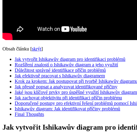
Obsah článku
[
skrýt
]
Jak vytvořit Ishikawův diagram pro identifikaci problémů
Rozšíření znalostí o Ishikawův diagram a jeho využití
Důležitost správné identifikace příčin problémů
Jak efektivně pracovat s Ishikawův diagramem
Krok za krokem: Jak postupovat při tvorbě Ishikawův diagram
Jak přesně popsat a analyzovat identifikované příčiny
Jaké jsou klíčové prvky pro úspěšné využití Ishikawův diagra
Jak zachovat objektivitu při identifikaci příčin problému
Doporučené postupy pro efektivní řešení problémů pomocí Is
Ishikawův diagram: Jak identifikovat příčiny problémů
Final Thoughts
Jak vytvořit Ishikawův diagram pro identi