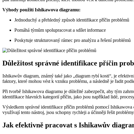
Výhody použití Ishikawova diagramu:
Jednoduchý a přehledný způsob identifikace příčin problémů
Pomáhá týmům spolupracovat a sdílet informace
Poskytuje strukturovaný rámec pro analýzu a řešení problémů
Důležitost správné identifikace příčin pro
Ishikawův diagram, známý také jako „diagram rybí kosti“, je efektiv
faktory, které mohou vést k vzniku problému, a následně je řadit podle 
Při tvorbě Ishikawova diagramu je důležité zabezpečit, aby tým zahrn
identifikace hlavních kategorií příčin, jako jsou například lidé, procesy
Výsledkem správné identifikace příčin problémů pomocí Ishikawova dia
využívají tento nástroj, jsou schopny rychleji a účinněji řešit problém
Jak efektivně pracovat s Ishikawův diagr