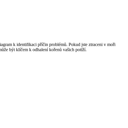
agram k identifikaci příčin problémů. Pokud jste ztraceni v moři
může být klíčem k odhalení kořenů vašich potíží.