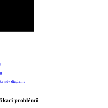
u
mu
hikawův diagramu
fikaci problémů