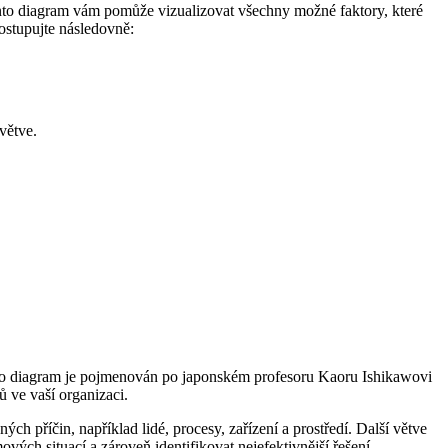
Tento diagram vám pomůže vizualizovat všechny možné faktory, které
ostupujte následovně:
větve.
ento diagram je pojmenován po japonském profesoru Kaoru Ishikawovi
 ve vaší organizaci.
 příčin, například lidé, procesy, zařízení a prostředí. Další větve
ých situací a zároveň identifikovat nejefektivnější řešení.