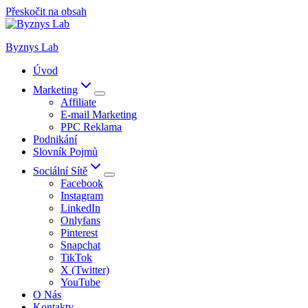
Přeskočit na obsah
Byznys Lab
Úvod
Marketing
Affiliate
E-mail Marketing
PPC Reklama
Podnikání
Slovník Pojmů
Sociální Sítě
Facebook
Instagram
LinkedIn
Onlyfans
Pinterest
Snapchat
TikTok
X (Twitter)
YouTube
O Nás
Kontakty