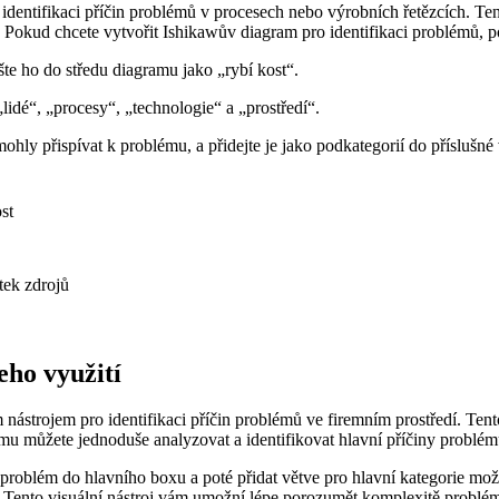
o identifikaci příčin problémů v procesech nebo výrobních řetězcích. 
. Pokud chcete vytvořit Ishikawův diagram pro identifikaci problémů, p
te ho do středu diagramu jako „rybí kost“.
lidé“, „procesy“, „technologie“ a „prostředí“.
ohly přispívat k problému, a přidejte je jako podkategorií do příslušné 
st
tek zdrojů
eho využití
 nástrojem pro identifikaci příčin problémů ve firemním prostředí. T
mu můžete jednoduše analyzovat a identifikovat hlavní příčiny problémů
oblém do hlavního boxu a poté přidat větve pro hlavní kategorie možných
Tento visuální nástroj vám umožní lépe porozumět komplexitě problémov