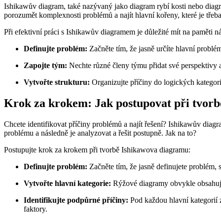
Ishikawův diagram, také nazývaný jako diagram rybí kosti nebo diagra
porozumět komplexnosti problémů a najít hlavní kořeny, které je třeba
Při efektivní práci s Ishikawův diagramem je důležité mít na paměti nás
Definujte problém:
Začněte tím, že jasně určíte hlavní problé
Zapojte tým:
Nechte různé členy týmu přidat své perspektivy a
Vytvořte strukturu:
Organizujte příčiny do logických kategori
Krok za krokem: Jak postupovat při tvor
Chcete identifikovat příčiny problémů a najít řešení? Ishikawův di
problému a následně je analyzovat a řešit postupně. Jak na to?
Postupujte krok za krokem při tvorbě Ishikawova diagramu:
Definujte problém:
Začněte tím, že jasně definujete problém,
Vytvořte hlavní kategorie:
Rýžové diagramy obvykle obsahují n
Identifikujte podpůrné příčiny:
Pod každou hlavní kategorií 
faktory.