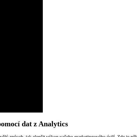
omocí dat z Analytics
ělý způsob, jak zlepšit výkon vašeho marketingového úsilí. Zde je někol