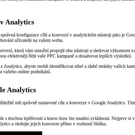
 v Analytics
 správná konfigurace cílů a konverzí v analytickém nástroji jako je G
 chování uživatelů na vašem webu.
nverzí, která vám umožní propojit oba nástroje a sledovat výkonnost vaš
 efektivněji řídit vaše PPC kampaně a dosahovat lepších výsledků.
z Analytics, abyste mohli identifikovat silné a slabé stránky vašich k
st vašeho online podnikání.
le Analytics
ůležité mít správně nastavené cíle a konverze v Google Analytics. Tím s
ale s trochou trpělivosti a know-how lze snadno zvládnout. Nejprve si 
tics a sledujte jejich konverze přímo v rozhraní Skliku.