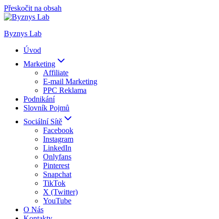
Přeskočit na obsah
Byznys Lab
Úvod
Marketing
Affiliate
E-mail Marketing
PPC Reklama
Podnikání
Slovník Pojmů
Sociální Sítě
Facebook
Instagram
LinkedIn
Onlyfans
Pinterest
Snapchat
TikTok
X (Twitter)
YouTube
O Nás
Kontakty