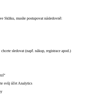
e Skliku, musíte postupovat následovně:
ý chcete sledovat (např. nákup, registrace apod.)
rzí“
e svůj účet Analytics
ny