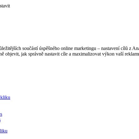
stavit
ežitějších součástí úspěšného online marketingu – nastavení cílů z Ana
ně objevit, jak správně nastavit cíle a maximalizovat výkon vaší rekla
Skliku
cs
s
liku