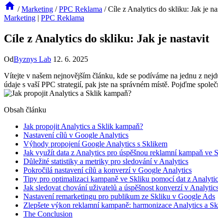
/
Marketing
/
PPC Reklama
/
Cíle z Analytics do skliku: Jak je na
Marketing
|
PPC Reklama
Cíle z Analytics do skliku: Jak je nastavit
Od
Byznys Lab
12. 6. 2025
Vítejte v našem nejnovějším článku, kde se podíváme na jednu z nejdůl
údaje s vaší PPC strategií, pak jste na správném místě. Pojďme společ
Obsah článku
Jak propojit Analytics a Sklik kampaň?
Nastavení cílů v Google Analytics
Výhody propojení Google Analytics s Sklikem
Jak využít data z Analytics pro úspěšnou reklamní kampaň ve 
Důležité statistiky a metriky pro sledování v Analytics
Pokročilá nastavení cílů a konverzí v Google Analytics
Tipy pro optimalizaci kampaně ve Skliku pomocí dat z Analyti
Jak sledovat chování uživatelů a úspěšnost konverzí v Analytic
Nastavení remarketingu pro publikum ze Skliku v Google Ads
Zlepšete výkon reklamní kampaně: harmonizace Analytics a Sk
The Conclusion