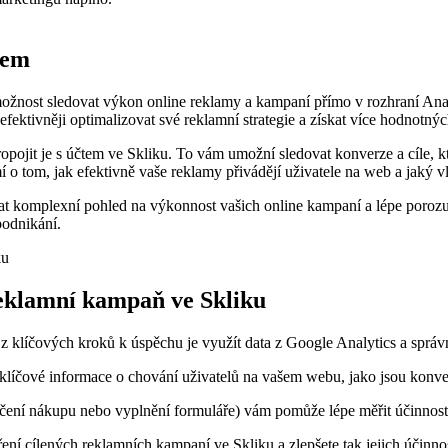
kem
ožnost sledovat výkon online reklamy a kampaní přímo v rozhraní Anal
fektivněji optimalizovat své reklamní strategie a získat více hodnotný
pojit je s účtem ve Skliku. To vám umožní sledovat konverze a cíle, kt
 o tom, jak efektivně vaše reklamy přivádějí uživatele na web a jaký vl
kat komplexní pohled na výkonnost vašich online kampaní a lépe poroz
podnikání.
reklamní kampaň ve Skliku
líčových kroků k úspěchu je využít data z Google Analytics a správně je
e klíčové informace o chování uživatelů na vašem webu, jako jsou konve
čení nákupu nebo vyplnění formuláře) vám pomůže lépe měřit účinnost 
ření cílených reklamních kampaní ve Skliku a zlepšete tak jejich účinno