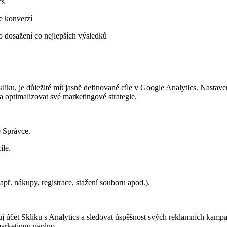
cs
ce konverzí
o dosažení co nejlepších výsledků
iku, je důležité mít jasně definované cíle v Google Analytics. Nastav
 optimalizovat své marketingové strategie.
e Správce.
íle.
apř. nákupy, registrace, stažení souboru apod.).
j účet Skliku s Analytics a sledovat úspěšnost svých reklamních kampan
arketingu naplno.