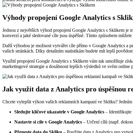
Výhody propojení Google Analytics s Skli
Jednou z největších výhod propojení Google Analytics s Sklikem je m
konverzí a jaké sledované cíle jsou úspěšné. Tímto způsobem můžete e
Další výhodou je možnost vytvářet cíle přímo v Google Analytics a pro
vašich stránkách. Díky detailním statistikám budete mít lepší povědomí
Využití propojení Google Analytics s Sklikem vám tak umožňuje zís
marketingové strategie a dosáhnout lepších výsledků ve svém online 
Jak využít data z Analytics pro úspěšnou 
Chcete vylepšit výkon vašich reklamních kampaní ve Skliku? Jedním z k
Sledujte klíčové ukazatele v Google Analytics
– Identifikujt
Nastavte si cíle v Google Analytics
– Určení cílů (např. dokon
Přeneste data do Skliku
– Použijte data z Analytics pro vytvo