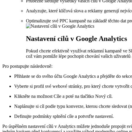
Průběžně sledujte výsledky vašich cílů v Google Analyti
Analyzujte, které klíčová slova a reklamy generují nejví
Optimalizujte své PPC kampaně na základě těchto dat pr
Nastavení cílů v Google Analytics
Pokud chcete efektivně využívat reklamní kampaně ve Skl
což vám pomůže lépe pochopit chování vašich uživatelů a
Pro postupujte následovně:
Přihlaste se do svého účtu Google Analytics a přejděte do sekc
Vyberte si profil své webové stránky, pro který chcete vytvořit c
Klikněte na možnost Cíle a poté na tlačítko Nový cíl.
Naplánujte si cíl podle typu konverze, kterou chcete sledovat (n
Definujte podmínky splnění cíle a potvrďte nastavení.
Po úspěšném nastavení cílů v Analytics můžete jednoduše propojit svů
jedním krokem před konkurencí a využijte výhod moderního online m