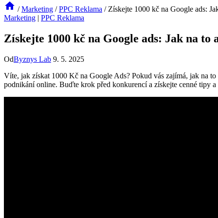
/
Marketing
/
PPC Reklama
/
Získejte 1000 kč na Google ads: Jak
Marketing
|
PPC Reklama
Získejte 1000 kč na Google ads: Jak na to a
Od
Byznys Lab
9. 5. 2025
Víte, jak získat 1000 Kč na Google Ads? Pokud vás zajímá, jak na to a 
podnikání online. Buďte krok před konkurencí a získejte cenné tipy a 