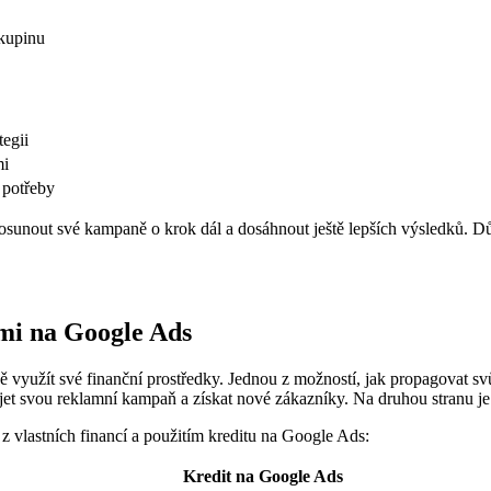
skupinu
tegii
mi
 potřeby
out své kampaně o krok dál a dosáhnout ještě lepších výsledků. Důleži
emi na Google Ads
vně využít své finanční prostředky. Jednou z možností, jak propagovat s
zjet svou reklamní kampaň a získat nové zákazníky. Na druhou stranu je d
z vlastních financí a použitím kreditu na Google Ads:
Kredit na Google Ads