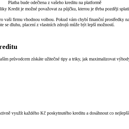
Platba bude odečtena z vašeho kreditu na platformě
liky
Kredit je možné považovat za půjčku, kterou je třeba později splati
s pro vaši firmu vhodnou volbou. Pokud vám chybí finanční prostředky 
e se dluhu, placení z vlastních zdrojů může být lepší možností.
reditu
aším průvodcem získáte užitečné tipy a triky, jak maximalizovat výhody
tivně využít každého Kč poskytnutého kreditu a dosáhnout co nejlepšíc