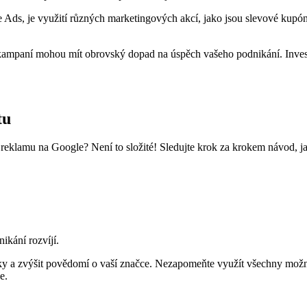
le Ads, je využití různých marketingových akcí, jako jsou slevové kup
 kampaní mohou mít obrovský dopad na úspěch vašeho podnikání. Investu
tu
 reklamu na Google? Není to složité! Sledujte krok za krokem návod, j
ikání rozvíjí.
ky a zvýšit povědomí o vaší značce. Nezapomeňte využít všechny možn
e.