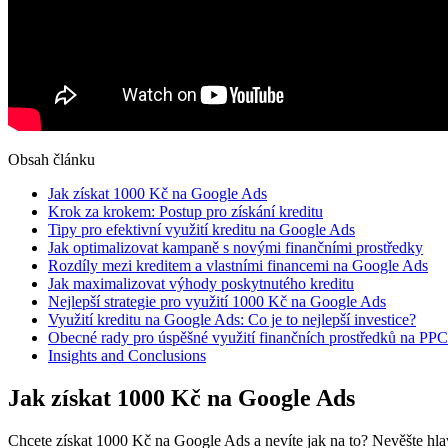
Obsah článku
Jak získat 1000 Kč na Google Ads
Krok za krokem: Postup pro získání kreditu
Tipy pro efektivní využití kreditu na Google Ads
Jak optimalizovat kampaně s novými finančními prostředky
Rozdíly mezi kreditem a vlastními financemi na Google Ads
Jak maximalizovat výhody poskytnutého kreditu
Nejlepší strategie pro využití 1000 Kč na Google Ads
Využití kreditu na Google Ads: Co je to nejlepší investice?
Obecné rady pro úspěšné využití finančních prostředků na PP
Insights and Conclusions
Jak získat 1000 Kč na Google Ads
Chcete získat 1000 Kč na Google Ads a nevíte jak na to? Nevěšte hlavu