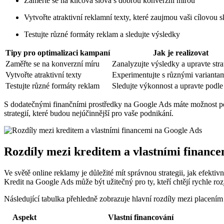
Zaměřte se na klíčová slova s dobrou konverzní mírou
Vytvořte atraktivní reklamní texty, které zaujmou vaši cílovou 
Testujte různé formáty reklam a sledujte výsledky
Tipy pro optimalizaci kampaní
Jak je realizovat
Zaměřte se na konverzní míru
Zanalyzujte výsledky a upravte stra
Vytvořte atraktivní texty
Experimentujte s různými varianta
Testujte různé formáty reklam
Sledujte výkonnost a upravte podle
S dodatečnými finančními prostředky na Google Ads máte možnost posun
strategií, které budou nejúčinnější pro vaše podnikání.
Rozdíly mezi kreditem a vlastními financ
Ve světě online reklamy je důležité mít správnou strategii, jak efekti
Kredit na Google Ads může být užitečný pro ty, kteří chtějí rychle ro
Následující tabulka přehledně zobrazuje hlavní rozdíly mezi placením 
Aspekt
Vlastní financování