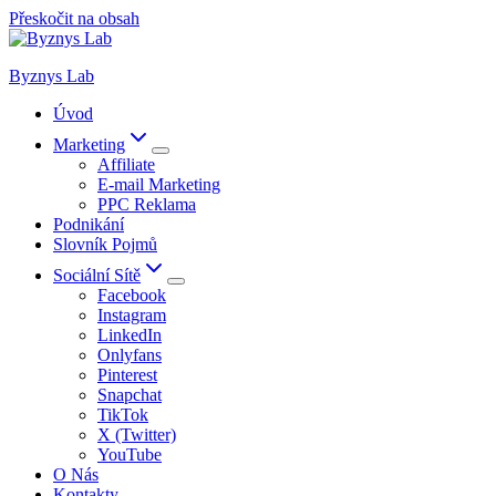
Přeskočit na obsah
Byznys Lab
Úvod
Marketing
Affiliate
E-mail Marketing
PPC Reklama
Podnikání
Slovník Pojmů
Sociální Sítě
Facebook
Instagram
LinkedIn
Onlyfans
Pinterest
Snapchat
TikTok
X (Twitter)
YouTube
O Nás
Kontakty