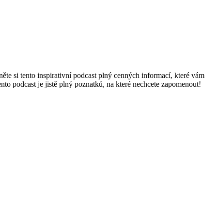
e si ⁢tento inspirativní podcast plný cenných⁤ informací, ⁢které vám
nto podcast je jistě plný poznatků, na ⁣které nechcete zapomenout!