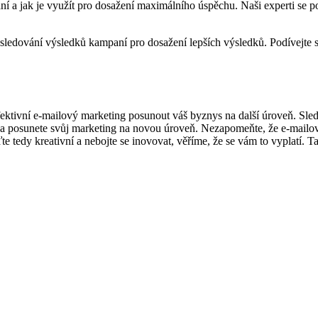
 jak je využít ⁤pro dosažení‍ maximálního úspěchu. Naši experti se poděl
 a sledování výsledků⁢ kampaní‌ pro dosažení ‍lepších výsledků. Podívejte
 efektivní e-mailový marketing posunout váš‌ byznys na další‍ úroveň. Sled
posunete svůj marketing na novou ‌úroveň. Nezapomeňte, že e-mailový ⁣m
e tedy kreativní a nebojte se inovovat, věříme, že se vám to vyplatí. Tak