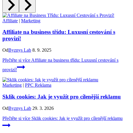
Affiliate
|
Marketing
Affiliate na business třídu: Luxusní cestování s
provizí!
Od
Byznys Lab
8. 9. 2025
Přečtěte si více
Affiliate na business třídu: Luxusní cestování s
provizí!
Marketing
|
PPC Reklama
Sklik cookies: Jak je využít pro cílenější reklamu
Od
Byznys Lab
29. 3. 2026
Přečtěte si více
Sklik cookies: Jak je využít pro cílenější reklamu