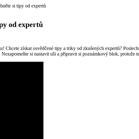
hněte si tipy od expertů
ipy od expertů
Chcete získat osvědčené⁢ tipy a triky od‍ zkušených expertů? Poslechnět
ezapomeňte si nastavit ⁣uši a připravit si ‌poznámkový ⁢blok, protože te