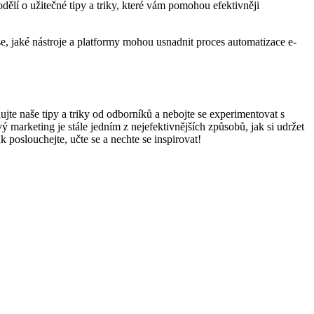
í⁤ o užitečné tipy a triky, ‌které vám ⁣pomohou efektivněji
⁤ se, jaké nástroje a platformy mohou usnadnit proces automatizace e-
ujte ‍naše tipy a triky od‍ odborníků a nebojte se experimentovat s
arketing je⁤ stále ‌jedním z nejefektivnějších způsobů, jak si udržet
 poslouchejte, učte se‌ a nechte se inspirovat!