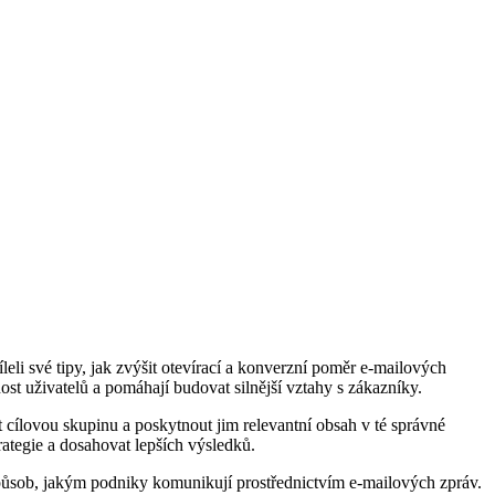
li⁢ své tipy, jak zvýšit otevírací a konverzní poměr⁣ e-mailových
ost uživatelů a pomáhají budovat silnější vztahy s zákazníky.
ílovou skupinu a poskytnout jim ​relevantní obsah ⁤v ⁤té správné
ategie a dosahovat‌ lepších výsledků.
způsob, jakým podniky‌ komunikují prostřednictvím e-mailových zpráv.