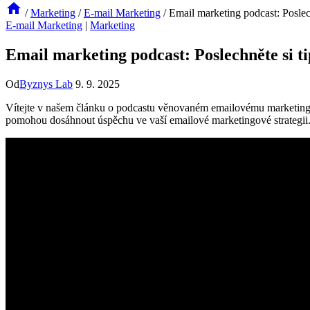
/
Marketing
/
E-mail Marketing
/
Email marketing podcast: Poslec
E-mail Marketing
|
Marketing
Email marketing podcast: Poslechněte si t
Od
Byznys Lab
9. 9. 2025
Vítejte v⁢ našem článku o podcastu ​věnovaném emailovému marketingu! ‌
pomohou dosáhnout úspěchu ve vaší ​emailové marketingové strategii. N