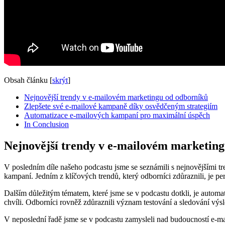
Obsah článku
[
skrýt
]
Nejnovější trendy v e-mailovém marketingu od odborníků
Zlepšete⁤ své ⁢e-mailové kampaně díky osvědčeným ⁣strategiím
Automatizace e-mailových kampaní pro maximální úspěch
In Conclusion
Nejnovější trendy v e-mailovém marketin
V posledním díle našeho ⁤podcastu jsme se seznámili ⁢s nejnovějšími tr
kampaní. Jedním z klíčových ⁤trendů, který odborníci zdůraznili, je⁢ 
Dalším důležitým tématem, které jsme se v podcastu dotkli, je automat
chvíli. Odborníci rovněž zdůraznili význam testování a⁢ sledování výs
V neposlední řadě jsme se v podcastu zamysleli nad budoucností e-mai