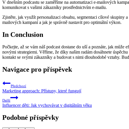
V dnešním⁣ podcastu se zaměříme na automatizaci e-mailových kampaní a
komunikovat s vašimi zákazníky⁤ prostřednictvím e-mailu.
Zjistěte, jak využít ​personalizaci ⁢obsahu, segmentaci cílové⁣ skupiny
mailových kampaní a jak je ⁢správně nastavit ​pro optimální výkon.
In Conclusion
Počkejte, až se vám ​náš ‌podcast ‍dostane do⁢ uší‍ a poznáte, ‍jak může
novými strategiemi. Věříme, že díky našim radám ⁢dosáhnete úspěchu a 
kontakt se ⁢svými ‍zákazníky a ⁤budovat ⁤s nimi dlouhodobé vztahy. Buďt
Navigace pro příspěvek
Předchozí
Marketing approach: Přístupy, které fungují
Další
Influencer děti: Jak vychovávat v digitálním věku
Podobné příspěvky