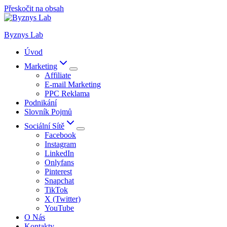
Přeskočit na obsah
Byznys Lab
Úvod
Marketing
Affiliate
E-mail Marketing
PPC Reklama
Podnikání
Slovník Pojmů
Sociální Sítě
Facebook
Instagram
LinkedIn
Onlyfans
Pinterest
Snapchat
TikTok
X (Twitter)
YouTube
O Nás
Kontakty