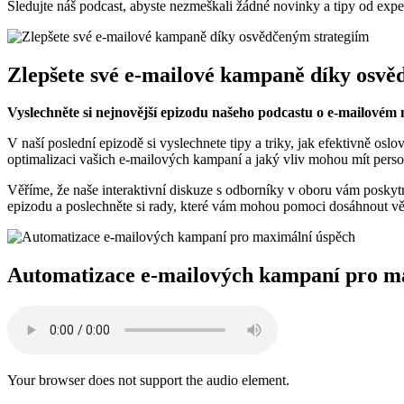
Sledujte náš podcast, abyste nezmeškali žádné novinky a tipy od ⁢expe
Zlepšete⁤ své ⁢e-mailové kampaně díky osvě
Vyslechněte si nejnovější epizodu našeho podcastu o e-mailovém m
V naší poslední epizodě si vyslechnete tipy a triky, jak efektivně osl
optimalizaci vašich e-mailových ⁣kampaní a jaký⁤ vliv mohou mít per
Věříme, že naše interaktivní diskuze s ⁣odborníky v oboru vám poskytne
epizodu a poslechněte si rady, které vám ⁣mohou pomoci dosáhnout​ vě
Automatizace e-mailových kampaní pro m
Your browser ‍does not‌ support the audio element.