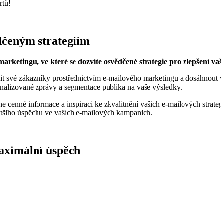
rtů!
dčeným ⁣strategiím
arketingu, ve⁢ které se dozvíte osvědčené⁤ strategie pro zlepšení v
ovit své zákazníky prostřednictvím e-mailového marketingu ⁣a dosáhnout v
sonalizované zprávy a segmentace publika na vaše výsledky.
‍ cenné informace a inspiraci ke zkvalitnění vašich ⁢e-mailových strateg
tšího ⁢úspěchu⁢ ve vašich e-mailových kampaních.
aximální úspěch