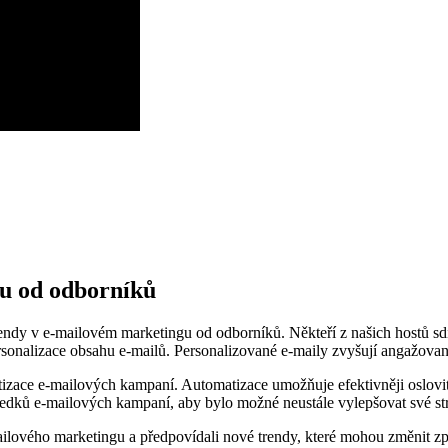
gu od odborníků
endy v ​e-mailovém marketingu od odborníků. Někteří z našich hostů sdíle
personalizace obsahu e-mailů.⁤ Personalizované e-maily zvyšují angažovan
izace e-mailových kampaní. Automatizace umožňuje efektivněji ‍oslovit c
ledků e-mailových kampaní, aby bylo možné‌ neustále vylepšovat své str
lového marketingu a⁣ předpovídali⁤ nové trendy,​ které mohou‌ změnit 