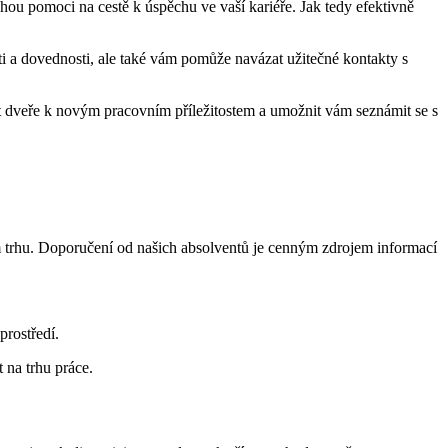
ou pomoci na ⁤cestě k⁢ úspěchu ⁤ve vaší kariéře. Jak tedy efektivně
i a dovednosti, ale ⁢také vám pomůže navázat užitečné kontakty s
t dveře k novým pracovním ⁣příležitostem a​ umožnit vám seznámit se s
ním trhu. Doporučení od našich absolventů‌ je cenným zdrojem‍ informací
prostředí.
 na⁢ trhu práce.