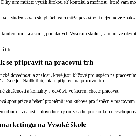
i.⁤ Díky nim můžete využít širokou síť kontaků a možností, které vám⁢ moh
různých studentských skupinách vám může poskytnout nejen nové znalost
ých konferencích a akcích, pořádaných Vysokou školou, vám může otevří
k se připravit na pracovní trh
ktické⁣ dovednosti ⁢a znalosti, které jsou klíčové pro úspěch na ‌pracov
ta. ​Zde ⁤je ⁢několik tipů, jak se připravit na pracovní trh:
elné⁢ zkušenosti a kontakty ⁢v odvětví, ve kterém chcete pracovat.
vá spolupráce ⁣a řešení problémů ⁢jsou klíčové pro‍ úspěch v⁣ pracovním 
em oboru – znalosti a ‍dovednosti ​jsou zásadní ‌pro konkurenceschopnost
y marketingu na Vysoké škole