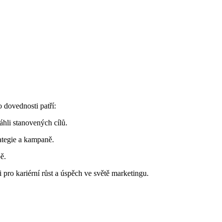
o dovednosti patří:
áhli stanovených cílů.
ategie a⁢ kampaně.
ě.
ro kariérní růst a úspěch ve⁤ světě marketingu.