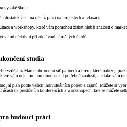
na vysoké⁣ škole:
li dostatek času na učení, ⁣práci na projektech a relaxaci.
tace a workshopy, které vám pomohou⁢ získat hlubší znalosti o ‌market
 velmi efektivní při zdolávání⁣ náročných úkolů.
 ukončení studia
dělání. Máme ohromnou síť partnerů a firem, které nabízejí praktické s
ty, které vám nejenom pomohou získat potřebné znalosti, ‍ale také vám o
jní plán podle vašich⁣ individuálních potřeb a⁤ zájmů. Můžete si vybrat
st účasti na prestižních konferencích a workshopech, kde se můžete setk
 pro ‍budoucí práci