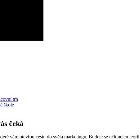
acovní trh
ké škole
ás‍ čeká
které vám ‍otevřou cestu do světa ‍marketingu. Budete ⁢se učit nejen ‍teor