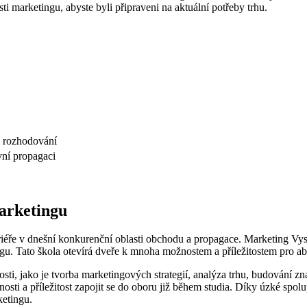
sti marketingu, ‌abyste byli připraveni na aktuální potřeby trhu.
é rozhodování
ivní propagaci
marketingu
iéře v dnešní konkurenční oblasti obchodu a ⁢propagace. Marketing Vyso
gu. Tato škola otevírá dveře k mnoha možnostem a příležitostem pro abso
,⁣ jako ⁢je tvorba marketingových strategií, analýza trhu, budování zna
nosti a příležitost​ zapojit‍ se​ do oboru⁤ již během studia. Díky úzké spo
ketingu.