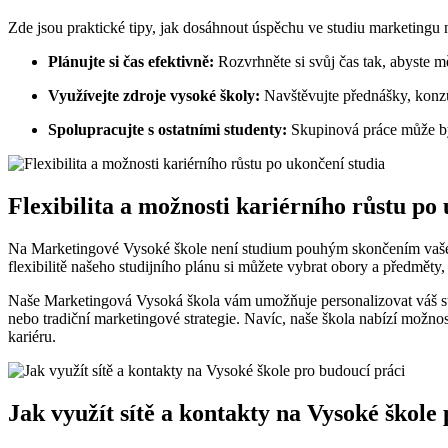
Zde jsou praktické⁤ tipy,⁣ jak dosáhnout úspěchu ve ⁤studiu‍ marketingu 
Plánujte si čas ⁣efektivně:
Rozvrhněte⁤ si svůj čas tak, abyste mě
Využívejte zdroje vysoké školy:
Navštěvujte přednášky, konzul
Spolupracujte s ostatními studenty:
Skupinová práce může⁣ být
Flexibilita a možnosti kariérního růstu po⁢
Na Marketingové Vysoké škole ‍není studium pouhým skončením vašeho vz
flexibilitě našeho ⁢studijního plánu si můžete vybrat obory⁢ a⁤ předmě
Naše Marketingová Vysoká škola ⁢vám‌ umožňuje personalizovat váš studi
nebo ⁢tradiční marketingové strategie. Navíc, naše škola nabízí možno
kariéru.
Jak ⁣využít​ sítě a kontakty na Vysoké ‍škole