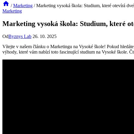
/
Marketing
/
Marketing vysoká škola: Studium, které otevírá dve
Marketing
Marketing vysoká škola: Studium, které ot
Od
Byznys Lab
26. 10. 2025
Vítejte⁤ v našem článku o ⁣Marketingu na Vysoké škole! Pokud hledáte s
výhody, které ‍vám nabízí toto fascinující⁣ studium na Vysoké škole. Čtět