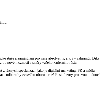
ingu.
táže a ⁣zaměstnání pro naše absolventy, a to i⁣ v⁢ zahraničí. Díky‌
tevřou nové možnosti a směry vašeho kariérního růstu.
 z různých specializací, jako je digitální ⁢marketing, PR a média,
at s⁤ odborníky ze svého oboru a rozšířit si obzory pro svou budoucí