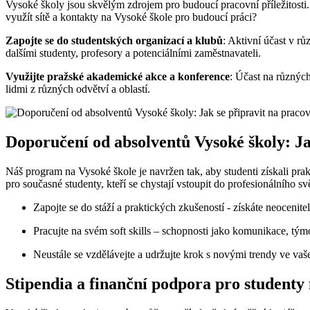
Vysoké školy jsou⁢ skvělým‌ zdrojem pro‍ budoucí⁤ pracovní příležitost
využít sítě a kontakty na Vysoké⁤ škole pro budoucí práci?
Zapojte se ‌do studentských organizací a klubů
: Aktivní⁢ účast v 
dalšími studenty,⁢ profesory a potenciálními zaměstnavateli.
Využijte pražské akademické akce a konference
:‌ Účast⁢ na ⁤různ
lidmi z různých odvětví a ‍oblastí.
Doporučení od absolventů ‍Vysoké školy: Ja
Náš program na Vysoké ​škole je navržen tak, aby studenti získali⁣ pra
‍pro současné studenty, kteří‍ se⁤ chystají‍ vstoupit do profesionálního svě
Zapojte se do stáží a praktických‍ zkušeností ‌- získáte neocenit
Pracujte​ na svém soft skills – schopnosti jako komunikace, týmo
Neustále se vzdělávejte ⁣a udržujte krok s novými trendy‍ ve vaš
Stipendia ‍a⁢ finanční podpora pro student