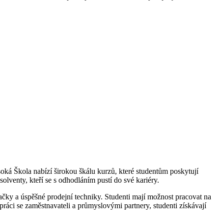
ká‌ Škola nabízí širokou škálu ​kurzů, které studentům poskytují
lventy, kteří​ se s odhodláním pustí do své kariéry.
čky a úspěšné prodejní techniky. Studenti⁤ mají ​možnost pracovat⁤ na
lupráci‌ se zaměstnavateli a průmyslovými partnery, studenti získávají