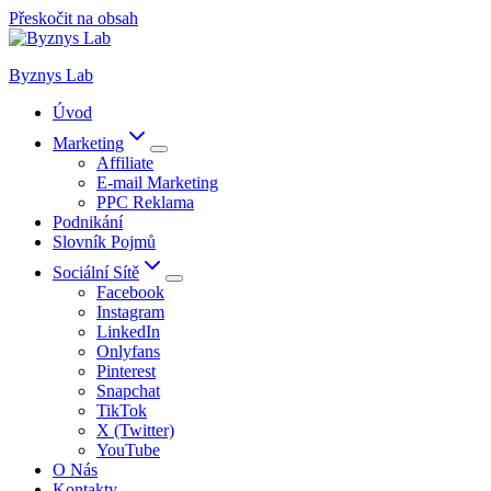
Přeskočit na obsah
Byznys Lab
Úvod
Marketing
Affiliate
E-mail Marketing
PPC Reklama
Podnikání
Slovník Pojmů
Sociální Sítě
Facebook
Instagram
LinkedIn
Onlyfans
Pinterest
Snapchat
TikTok
X (Twitter)
YouTube
O Nás
Kontakty