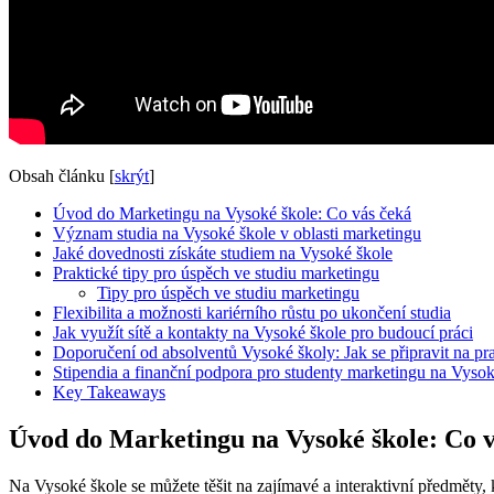
Obsah článku
[
skrýt
]
Úvod do Marketingu na Vysoké škole: Co vás‍ čeká
Význam⁤ studia na Vysoké škole⁣ v oblasti marketingu
Jaké dovednosti získáte‍ studiem na Vysoké škole
Praktické tipy pro úspěch⁣ ve studiu marketingu
Tipy pro úspěch ve ​studiu marketingu
Flexibilita a možnosti kariérního růstu po⁢ ukončení studia
Jak ⁣využít​ sítě a kontakty na Vysoké ‍škole pro ‍budoucí práci
Doporučení od absolventů ‍Vysoké školy: Jak se připravit na pr
Stipendia ‍a⁢ finanční podpora pro studenty marketingu na Vyso
Key Takeaways
Úvod do Marketingu na Vysoké škole: Co v
Na Vysoké ‌škole se můžete ⁤těšit⁤ na zajímavé a interaktivní předměty, 