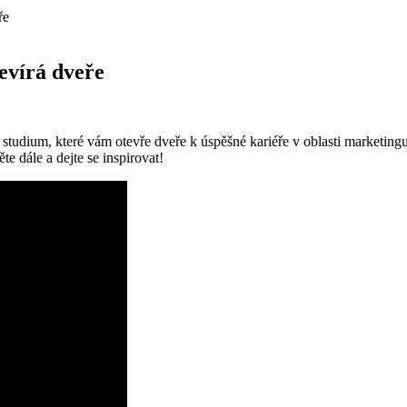
ře
evírá dveře
tudium, které vám otevře dveře⁤ k⁢ úspěšné kariéře v oblasti marketingu
e dále a ⁣dejte se inspirovat!