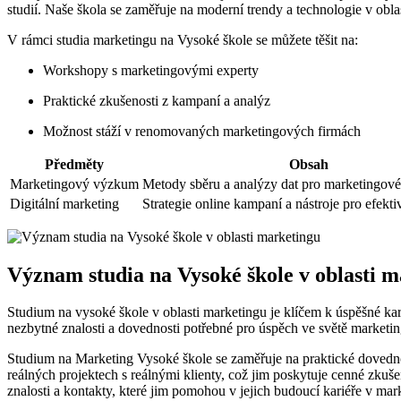
studií. Naše‌ škola se zaměřuje na moderní trendy a technologie⁤ v ​obla
V rámci​ studia marketingu na Vysoké⁤ škole se můžete těšit na:
Workshopy s⁤ marketingovými experty
Praktické ⁣zkušenosti z kampaní a analýz
Možnost stáží v renomovaných ⁢marketingových ⁣firmách
Předměty
Obsah
Marketingový výzkum
Metody sběru a‌ analýzy dat pro marketingov
Digitální marketing
Strategie online kampaní a​ nástroje pro ⁢efekt
Význam⁤ studia na Vysoké škole⁣ v oblasti 
Studium na vysoké škole v oblasti marketingu je klíčem k úspěšné⁣ kar
nezbytné znalosti a dovednosti potřebné ⁤pro úspěch ve světě‍ marketin
Studium na Marketing Vysoké škole​ se zaměřuje na praktické dovednosti
reálných projektech s ⁤reálnými klienty, což⁣ jim ​poskytuje cenné zkuše
⁣znalosti a kontakty, které jim pomohou v jejich budoucí kariéře v mar