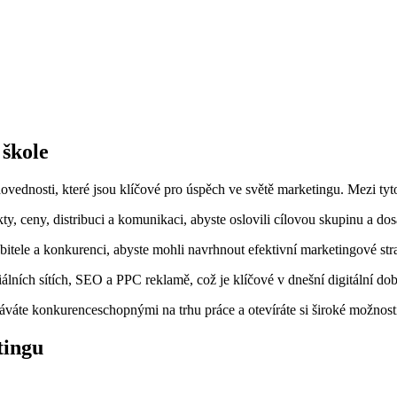
 škole
ovednosti, které ‌jsou ‍klíčové pro‍ úspěch ve‌ světě ​marketingu. Mezi tyt
y, ceny, distribuci a komunikaci, abyste oslovili cílovou skupinu a dos
bitele a konkurenci, abyste mohli navrhnout efektivní marketingové str
iálních sítích,‌ SEO a PPC reklamě, což je​ klíčové v dnešní digitální dob
váte konkurenceschopnými na trhu práce a otevíráte si široké možnosti p
tingu