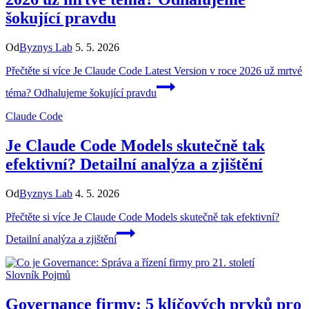
šokující pravdu
Od
Byznys Lab
5. 5. 2026
Přečtěte si více
Je Claude Code Latest Version v roce 2026 už mrtvé
téma? Odhalujeme šokující pravdu
Claude Code
Je Claude Code Models skutečně tak
efektivní? Detailní analýza a zjištění
Od
Byznys Lab
4. 5. 2026
Přečtěte si více
Je Claude Code Models skutečně tak efektivní?
Detailní analýza a zjištění
Slovník Pojmů
Governance firmy: 5 klíčových prvků pro