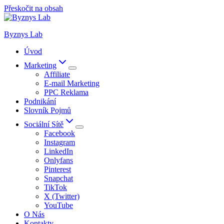
Přeskočit na obsah
Byznys Lab
Úvod
Marketing
Affiliate
E-mail Marketing
PPC Reklama
Podnikání
Slovník Pojmů
Sociální Sítě
Facebook
Instagram
LinkedIn
Onlyfans
Pinterest
Snapchat
TikTok
X (Twitter)
YouTube
O Nás
Kontakty