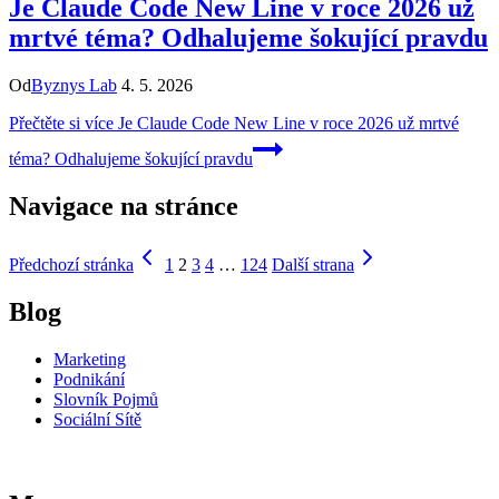
Je Claude Code New Line v roce 2026 už
mrtvé téma? Odhalujeme šokující pravdu
Od
Byznys Lab
4. 5. 2026
Přečtěte si více
Je Claude Code New Line v roce 2026 už mrtvé
téma? Odhalujeme šokující pravdu
Navigace na stránce
Předchozí stránka
1
2
3
4
…
124
Další strana
Blog
Marketing
Podnikání
Slovník Pojmů
Sociální Sítě