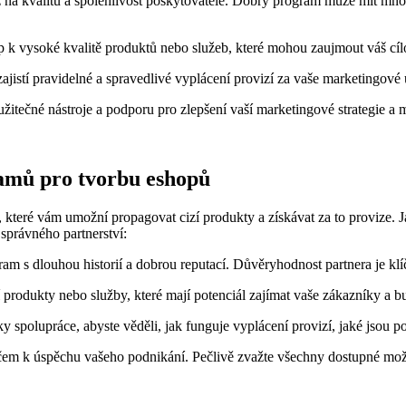
raz na kvalitu a spolehlivost poskytovatele. Dobrý program může mít mn
up k vysoké kvalitě produktů nebo služeb, které mohou zaujmout váš cíl
ajistí pravidelné a spravedlivé vyplácení provizí za vaše marketingové ú
 užitečné nástroje a podporu pro zlepšení vaší marketingové strategie a
gramů pro tvorbu eshopů
 které vám umožní propagovat cizí produkty a získávat za to provize. Ja
 správného partnerství:
ogram s dlouhou historií a dobrou reputací. Důvěryhodnost partnera je k
ízí produkty nebo služby, které mají potenciál zajímat vaše zákazníky a b
y spolupráce, abyste věděli, jak funguje vyplácení provizí, jaké jsou 
čem k úspěchu vašeho podnikání. Pečlivě zvažte všechny dostupné možn