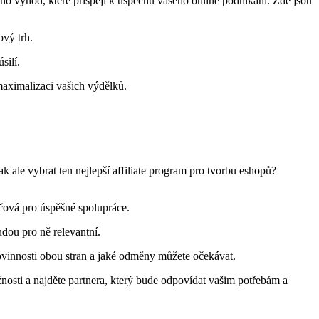
oho výhod, které přispějí k úspěchu vašeho online podnikání. Zde jsou
ový trh.
silí.
 maximalizaci vašich výdělků.
k ale vybrat ten nejlepší affiliate program pro tvorbu eshopů?
líčová pro úspěšné spolupráce.
udou pro ně relevantní.
povinnosti obou stran a jaké odměny můžete očekávat.
osti a najděte partnera, který bude odpovídat vašim potřebám a