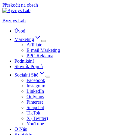
Přeskočit na obsah
Byznys Lab
Úvod
Marketing
Affiliate
E-mail Marketing
PPC Reklama
Podnikání
Slovník Pojmů
Sociální Sítě
Facebook
Instagram
LinkedIn
Onlyfans
Pinterest
Snapchat
TikTok
X (Twitter)
YouTube
O Nás
Kontakty