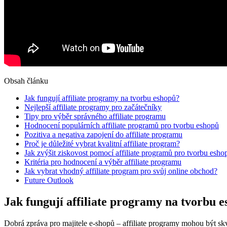
Obsah článku
Jak fungují affiliate programy na tvorbu eshopů?
Nejlepší affiliate programy pro začátečníky
Tipy pro výběr správného affiliate programu
Hodnocení populárních affiliate programů pro tvorbu eshopů
Pozitiva a negativa zapojení do affiliate programu
Proč je důležité vybrat kvalitní affiliate program?
Jak zvýšit ziskovost pomocí affiliate programů pro tvorbu esho
Kritéria pro hodnocení a výběr affiliate programu
Jak vybrat vhodný affiliate program pro svůj online obchod?
Future Outlook
Jak fungují affiliate programy na tvorbu 
Dobrá zpráva pro majitele e-shopů – affiliate programy mohou být skv