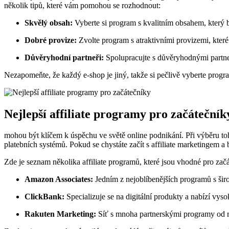
několik tipů, které vám pomohou se rozhodnout:
Skvělý obsah:
Vyberte si program s kvalitním obsahem, který b
Dobré provize:
Zvolte program s atraktivními provizemi, které 
Důvěryhodní partneři:
Spolupracujte s důvěryhodnými partnery
Nezapomeňte, že každý e-shop je jiný, takže si pečlivě vyberte progr
Nejlepší affiliate programy pro začátečník
mohou být klíčem k úspěchu ve světě online podnikání. Při výběru toho
platebních systémů. Pokud se chystáte začít s affiliate marketingem a
Zde je seznam několika affiliate programů, které jsou vhodné pro zač
Amazon Associates:
Jedním z nejoblíbenějších programů s ši
ClickBank:
Specializuje se na digitální produkty a nabízí vyso
Rakuten Marketing:
Síť s mnoha partnerskými programy od 