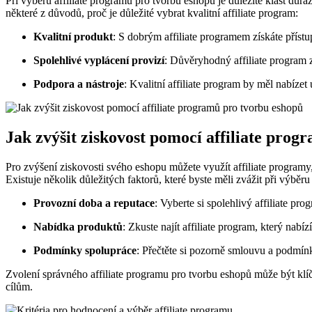
Při výběru affiliate programu pro tvorbu eshopů je důležité klást dů
některé z důvodů, proč je důležité vybrat kvalitní affiliate program:
Kvalitní produkt
: S dobrým affiliate programem získáte příst
Spolehlivé vyplácení provizí
: Důvěryhodný affiliate program z
Podpora a nástroje
: Kvalitní affiliate program by měl nabízet
Jak zvýšit ziskovost pomocí affiliate pro
Pro zvýšení ziskovosti svého eshopu můžete využít affiliate programy,
Existuje několik důležitých faktorů, které byste měli zvážit při výběru
Provozní doba a reputace
: Vyberte si spolehlivý affiliate pr
Nabídka produktů
: Zkuste najít affiliate program, který nab
Podmínky spolupráce
: Přečtěte si pozorně smlouvu a podmínk
Zvolení správného affiliate programu pro tvorbu eshopů může být klí
cílům.