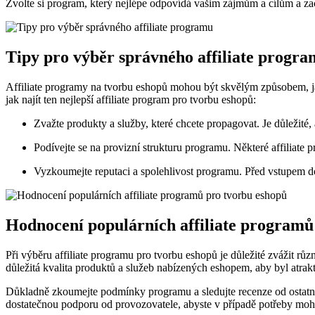
Zvolte si program, který nejlépe odpovídá vašim zájmům a cílům a začn
Tipy pro výběr správného affiliate progr
Affiliate programy na tvorbu eshopů mohou být skvělým způsobem, jak s
jak najít ten nejlepší affiliate program pro tvorbu eshopů:
Zvažte produkty a služby, které chcete propagovat. Je důležité,
Podívejte se na provizní strukturu programu. Některé affiliate pr
Vyzkoumejte reputaci a spolehlivost programu. Před vstupem do 
Hodnocení populárních affiliate programů
Při výběru affiliate programu pro tvorbu eshopů je důležité zvážit růz
důležitá kvalita produktů a služeb nabízených eshopem, aby byl atrakt
Důkladně zkoumejte podmínky programu a sledujte recenze od ostatníc
dostatečnou podporu od provozovatele, abyste v případě potřeby mohl