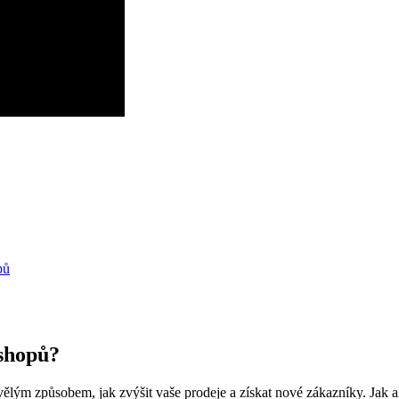
pů
eshopů?
ělým způsobem, jak zvýšit vaše prodeje a získat nové zákazníky. Jak al