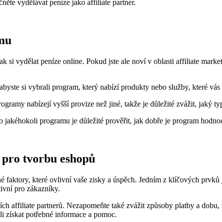
ěte vydělávat peníze jako affiliate partner.
amu
i vydělat peníze online. Pokud jste ale noví v oblasti affiliate marke
 abyste si vybrali program, který nabízí produkty nebo služby, které vás
ogramy nabízejí vyšší provize než jiné, takže je důležité zvážit, jaký ty
jakéhokoli programu je důležité prověřit, jak dobře je program hodnoce
 pro tvorbu eshopů
né faktory, které ovlivní vaše zisky a úspěch. Jedním z klíčových prvků
ivní pro zákazníky.
h affiliate partnerů. Nezapomeňte také zvážit způsoby platby a dobu, 
i získat potřebné informace a pomoc.