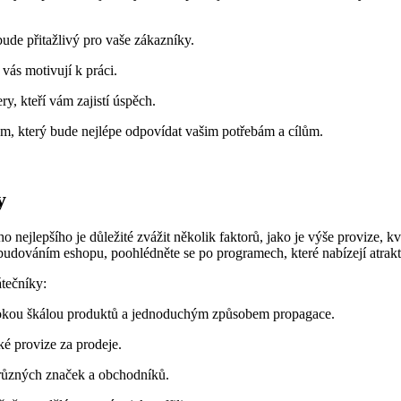
ude přitažlivý pro vaše zákazníky.
vás motivují k práci.
, kteří vám zajistí úspěch.
am, který bude nejlépe odpovídat vašim potřebám a cílům.
y
 nejlepšího je důležité zvážit několik faktorů, jako je výše provize, k
 budováním eshopu, poohlédněte se po programech, které nabízejí atrakt
átečníky:
rokou škálou produktů a jednoduchým způsobem propagace.
ké provize za prodeje.
různých značek a obchodníků.