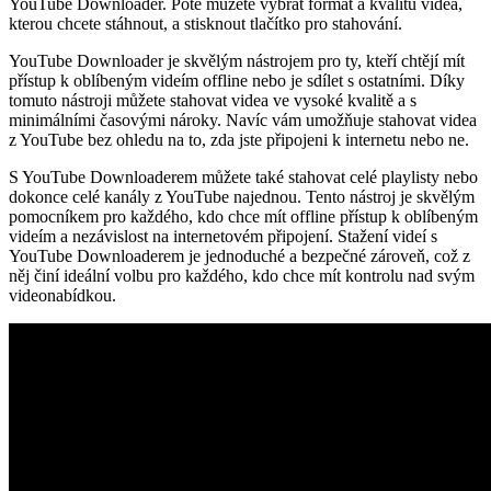
YouTube Downloader. Poté můžete vybrat formát a kvalitu videa,
kterou chcete stáhnout, a stisknout tlačítko pro stahování.
YouTube Downloader je skvělým nástrojem pro ty, kteří chtějí mít
přístup k oblíbeným videím offline nebo je sdílet s ostatními. Díky
tomuto nástroji můžete stahovat videa ve vysoké kvalitě a s
minimálními časovými nároky. Navíc vám umožňuje stahovat videa
z YouTube bez ohledu na to, zda jste připojeni k internetu nebo ne.
S YouTube Downloaderem můžete také stahovat celé playlisty nebo
dokonce celé kanály z YouTube najednou. Tento nástroj je skvělým
pomocníkem pro každého, kdo chce mít offline přístup k oblíbeným
videím a nezávislost na internetovém připojení. Stažení videí s
YouTube Downloaderem je jednoduché a bezpečné zároveň, což z
něj činí ideální volbu pro každého, kdo chce mít kontrolu nad svým
videonabídkou.