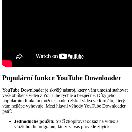
Populární funkce YouTube Downloader
YouTube Downloader je skvělý nástroj, který vám umožní stahovat
vaše oblíbená videa z YouTube rychle a bezpečně. Díky jeho
populárním funkcím můžete snadno získat videa ve formátu, který
vám nejlépe vyhovuje. Mezi hlavní výhody YouTube Downloader
patří:
Jednoduché použití:
Stačí zkopírovat odkaz na video a
vložit ho do programu, který za vás provede zbytek.