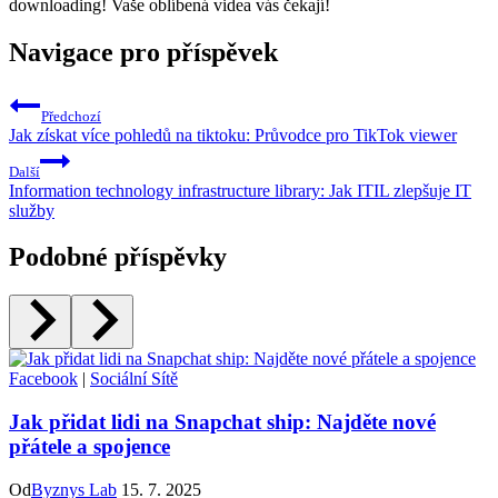
downloading! Vaše oblíbená videa vás čekají!
Navigace pro příspěvek
Předchozí
Jak získat více pohledů na tiktoku: Průvodce pro TikTok viewer
Další
Information technology infrastructure library: Jak ITIL zlepšuje IT
služby
Podobné příspěvky
Facebook
|
Sociální Sítě
Jak přidat lidi na Snapchat ship: Najděte nové
přátele a spojence
Od
Byznys Lab
15. 7. 2025