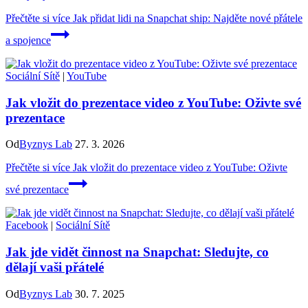
Přečtěte si více
Jak přidat lidi na Snapchat ship: Najděte nové přátele
a spojence
Sociální Sítě
|
YouTube
Jak vložit do prezentace video z YouTube: Oživte své
prezentace
Od
Byznys Lab
27. 3. 2026
Přečtěte si více
Jak vložit do prezentace video z YouTube: Oživte
své prezentace
Facebook
|
Sociální Sítě
Jak jde vidět činnost na Snapchat: Sledujte, co
dělají vaši přátelé
Od
Byznys Lab
30. 7. 2025