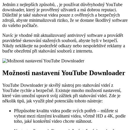
Jedním z nejlepších způsobů, , je používat důvěryhodný YouTube
downloader, který je prověřený uživateli a má dobrou reputaci.
Důležité je také stahovat videa pouze z ověřených a bezpečných
zdrojů, abyste minimalizovali riziko, že se dostane škodlivý software
do vašeho počítače.
Navíc je vhodné mít aktualizovaný antivirový software a provádět
pravidelné skenování stažených souborů, abyste byli v bezpečí.
Nikdy neklikejte na podezřelé odkazy nebo nespolehlivé reklamy a
buďte obezřetní při stahování souborů z internetu.
Možnosti nastavení YouTube Downloader
YouTube Downloader je skvělý nástroj pro stahování videí z
YouTube rychle a bezpečně. Existuje mnoho možností nastavení,
které vám umožní upravit svůj zážitek při stahování videí. Zde je
několik tipů, jak využít plné potenciálu tohoto nástroje:
Přizpůsobte kvalitu videa podle svých potřeb – můžete si
vybrat mezi různými kvalitami videa, včetně HD a 4K, podle
toho, jaké konkrétní video chcete stáhnout.