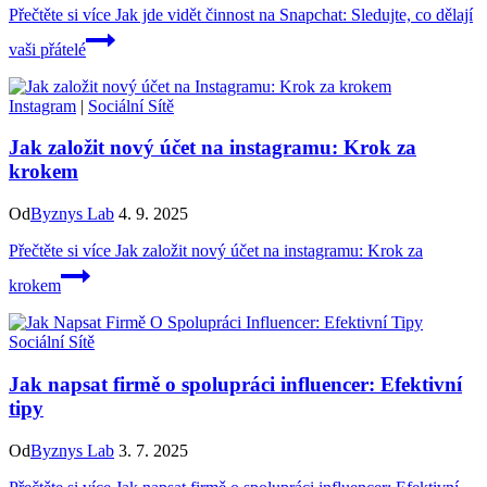
Přečtěte si více
Jak jde vidět činnost na Snapchat: Sledujte, co dělají
vaši přátelé
Instagram
|
Sociální Sítě
Jak založit nový účet na instagramu: Krok za
krokem
Od
Byznys Lab
4. 9. 2025
Přečtěte si více
Jak založit nový účet na instagramu: Krok za
krokem
Sociální Sítě
Jak napsat firmě o spolupráci influencer: Efektivní
tipy
Od
Byznys Lab
3. 7. 2025