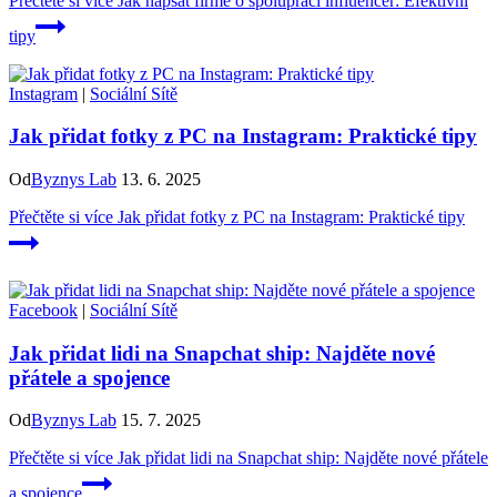
Přečtěte si více
Jak napsat firmě o spolupráci influencer: Efektivní
tipy
Instagram
|
Sociální Sítě
Jak přidat fotky z PC na Instagram: Praktické tipy
Od
Byznys Lab
13. 6. 2025
Přečtěte si více
Jak přidat fotky z PC na Instagram: Praktické tipy
Facebook
|
Sociální Sítě
Jak přidat lidi na Snapchat ship: Najděte nové
přátele a spojence
Od
Byznys Lab
15. 7. 2025
Přečtěte si více
Jak přidat lidi na Snapchat ship: Najděte nové přátele
a spojence