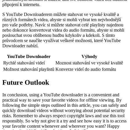
připojení k internetu.
S YouTube Downloaderem můžete stahovat ve vysoké kvalitě a
různých formátech videa, abyste si mohli vybrat ten nejvhodnější
pro vaše potřeby. Navíc si můžete stahovat celé playlisty najednou
nebo dokonce konvertovat videa do audio formátu, abyste si mohli
poslouchat svou oblíbenou hudbu kdykoliv a kdekoli. S tímto
průvodcem se naučíte využívat veškeré možnosti, které YouTube
Downloader nabízí.
YouTube Downloader
Výhody
Rychlé stahování videí
Moznost stahování ve vysoké kvalitě
Možnost stahování playlistů
Konverze videí do audio formátu
Future Outlook
In conclusion, using a YouTube downloader is a convenient and
practical way to save your favorite videos for offline viewing. By
following the simple steps outlined in this article, you can safely and
quickly download videos without worrying about potential security
risks. Remember to always respect copyright laws and use this tool
responsibly. So why not give it a try and see how easy it is to access
your favorite content whenever and wherever you want? Happy