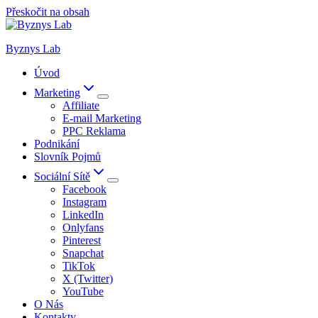
Přeskočit na obsah
Byznys Lab
Úvod
Marketing
Affiliate
E-mail Marketing
PPC Reklama
Podnikání
Slovník Pojmů
Sociální Sítě
Facebook
Instagram
LinkedIn
Onlyfans
Pinterest
Snapchat
TikTok
X (Twitter)
YouTube
O Nás
Kontakty