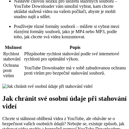
Nastavte cílovou složku pro uložení stažených souborů –
YouTube Downloader vám umožní vybrat, kam chcete
ukládat stažená videa na vašem počítači, abyste je mohli
snadno najít a sdílet.
Používejte různé formáty souborů – můžete si vybrat mezi
různými formáty souborů, jako je MP4 nebo MP3, podle
toho, jak chcete svá videa konzumovat.
Možnost
Popis
Rychlost
Přizpůsobte rychlost stahování podle své internetové
stahování
rychlosti pro optimální výkon.
Ochrana
YouTube Downloader má v sobě zabudovanou ochranu
proti
proti virům pro bezpečné stahování souborů.
virům
Jak chránit své osobní údaje při stahování
videí
Chcete si stáhnout oblíbená videa z YouTube, ale obáváte se o
bezpečnost vašich osobních údajů? Nebojte se, existuje způsob, jak
stahovat videa rychle a bezpečně pomocí YouTube Downloaderu.