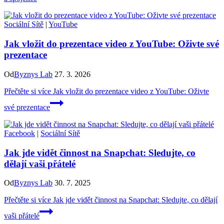
Sociální Sítě
|
YouTube
Jak vložit do prezentace video z YouTube: Oživte své
prezentace
Od
Byznys Lab
27. 3. 2026
Přečtěte si více
Jak vložit do prezentace video z YouTube: Oživte
své prezentace
Facebook
|
Sociální Sítě
Jak jde vidět činnost na Snapchat: Sledujte, co
dělají vaši přátelé
Od
Byznys Lab
30. 7. 2025
Přečtěte si více
Jak jde vidět činnost na Snapchat: Sledujte, co dělají
vaši přátelé