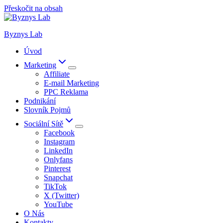
Přeskočit na obsah
Byznys Lab
Úvod
Marketing
Affiliate
E-mail Marketing
PPC Reklama
Podnikání
Slovník Pojmů
Sociální Sítě
Facebook
Instagram
LinkedIn
Onlyfans
Pinterest
Snapchat
TikTok
X (Twitter)
YouTube
O Nás
Kontakty