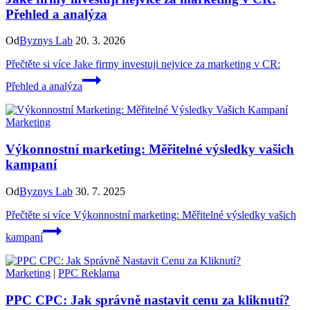
Přehled a analýza
Od
Byznys Lab
20. 3. 2026
Přečtěte si více
Jake firmy investuji nejvice za marketing v CR:
Přehled a analýza
Marketing
Výkonnostní marketing: Měřitelné výsledky vašich
kampaní
Od
Byznys Lab
30. 7. 2025
Přečtěte si více
Výkonnostní marketing: Měřitelné výsledky vašich
kampaní
Marketing
|
PPC Reklama
PPC CPC: Jak správně nastavit cenu za kliknutí?