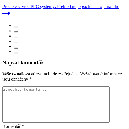
Přečtěte si více
PPC systémy: Přehled nejlepších nástrojů na trhu
Napsat komentář
Vaše e-mailová adresa nebude zveřejněna.
Vyžadované informace
jsou označeny
*
Komentář
*