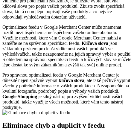
viditelné pro potenciální zákazníky, je důležité vybrat správná
klíčová slova pro popis vašich produktů. Zkuste zvolit specifická
slova, která co nejlépe popisují vaše produkty a co nejvíce
odpovídají vyhledávacím dotazům uživatelů.
Optimalizace feedu v Google Merchant Center může znamenat
rozdíl mezi úspěchem a neúspěchem vašeho online obchodu.
Využijte možností, které vám Google Merchant Center nabízí a
zaměřte se na správnou specifikaci feedu.
Klíčová slova
jsou
základním prvkem pro lepší viditelnost vašich produktů ve
vyhledávačích, takže nezapomeňte na jejich správný výběr a použití.
S ohledem na správnou specifikaci feedu a klíčových slov se můžete
lépe dostat ke svým zákazníkům a zvýšit tak svůj online prodej.
Pro správnou optimalizaci feedu v Google Merchant Center je
důležité nejen správně vybrat
klíčová slova
, ale také pečlivě vyplnit
všechny potřebné informace o vašich produktech. Nezapomeňte na
kvalitní fotografie, podrobný popis a výhody vašich produktů.
Google Shopping
je silný nástroj pro zvýšení viditelnosti vašich
produktů, takže využijte všech možností, které vám tento nástroj
poskytuje.
Eliminace chyb a duplicit v feedu