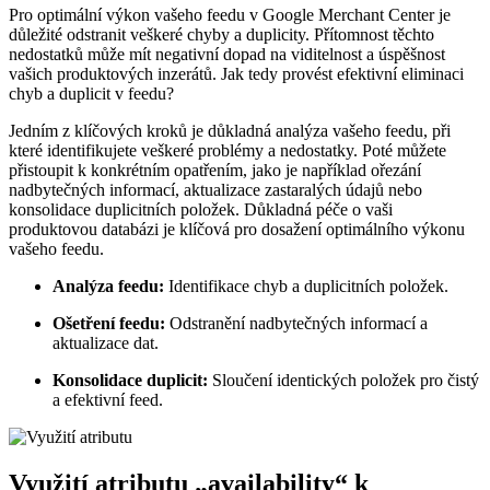
Pro optimální výkon vašeho feedu v Google Merchant Center je
důležité odstranit veškeré chyby a duplicity. Přítomnost těchto
nedostatků může mít negativní dopad na viditelnost a úspěšnost
vašich produktových inzerátů. Jak tedy provést efektivní eliminaci
chyb a duplicit v feedu?
Jedním z klíčových kroků je důkladná analýza vašeho feedu, při
které identifikujete veškeré problémy a nedostatky. Poté můžete
přistoupit k konkrétním opatřením, jako je například ořezání
nadbytečných informací, aktualizace zastaralých údajů nebo
konsolidace duplicitních položek. Důkladná péče o vaši
produktovou databázi je klíčová pro dosažení optimálního výkonu
vašeho feedu.
Analýza feedu:
Identifikace chyb a duplicitních položek.
Ošetření feedu:
Odstranění nadbytečných informací a
aktualizace dat.
Konsolidace duplicit:
Sloučení identických položek pro čistý
a efektivní feed.
Využití atributu „availability“ k