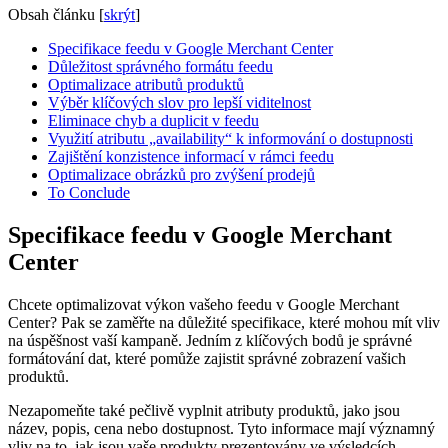
Obsah článku
[
skrýt
]
Specifikace feedu v Google Merchant Center
Důležitost správného formátu feedu
Optimalizace atributů produktů
Výběr klíčových slov pro lepší viditelnost
Eliminace chyb a duplicit v feedu
Využití atributu „availability“ k informování o dostupnosti
Zajištění konzistence informací v rámci feedu
Optimalizace obrázků pro zvýšení prodejů
To Conclude
Specifikace feedu v Google Merchant
Center
Chcete optimalizovat výkon vašeho feedu v Google Merchant
Center? Pak se zaměřte na důležité specifikace, které mohou mít vliv
na úspěšnost vaší kampaně. Jedním z klíčových bodů je správné
formátování dat, které pomůže zajistit správné zobrazení vašich
produktů.
Nezapomeňte také pečlivě vyplnit atributy produktů, jako jsou
název, popis, cena nebo dostupnost. Tyto informace mají významný
vliv na to, jak jsou vaše produkty prezentovány ve výsledcích