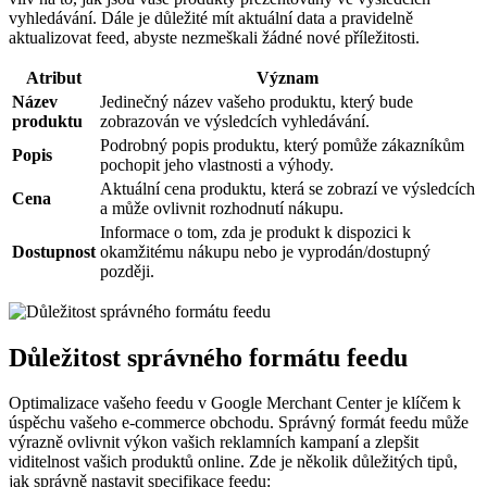
vyhledávání. Dále je důležité mít aktuální data a pravidelně
aktualizovat feed, abyste nezmeškali žádné nové příležitosti.
Atribut
Význam
Název
Jedinečný název vašeho produktu, který bude
produktu
zobrazován ve výsledcích vyhledávání.
Podrobný popis produktu, který pomůže zákazníkům
Popis
pochopit jeho vlastnosti a výhody.
Aktuální cena produktu, která se zobrazí ve výsledcích
Cena
a může ovlivnit rozhodnutí nákupu.
Informace o tom, zda je produkt k dispozici k
Dostupnost
okamžitému nákupu nebo je vyprodán/dostupný
později.
Důležitost správného formátu feedu
Optimalizace vašeho feedu v Google Merchant Center je klíčem k
úspěchu vašeho e-commerce obchodu. Správný formát feedu může
výrazně ovlivnit výkon vašich reklamních kampaní a zlepšit
viditelnost vašich produktů online. Zde je několik důležitých tipů,
jak správně nastavit specifikace feedu: