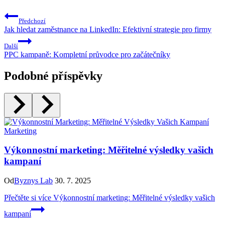
Předchozí
Jak hledat zaměstnance na LinkedIn: Efektivní strategie pro firmy
Další
PPC kampaně: Kompletní průvodce pro začátečníky
Podobné příspěvky
Marketing
Výkonnostní marketing: Měřitelné výsledky vašich
kampaní
Od
Byznys Lab
30. 7. 2025
Přečtěte si více
Výkonnostní marketing: Měřitelné výsledky vašich
kampaní