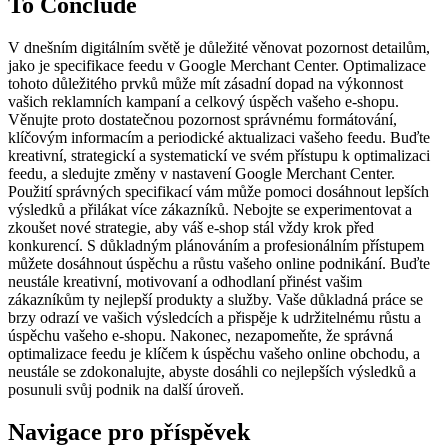
To Conclude
V dnešním digitálním světě je důležité věnovat pozornost detailům,
jako je specifikace feedu v Google Merchant Center. Optimalizace
tohoto důležitého prvků může mít zásadní dopad na výkonnost
vašich reklamních kampaní a celkový úspěch vašeho e-shopu.
Věnujte proto dostatečnou pozornost správnému formátování,
klíčovým informacím a periodické aktualizaci vašeho feedu. Buďte
kreativní, strategickí a systematickí ve svém přístupu k optimalizaci
feedu, a sledujte změny v nastavení Google Merchant Center.
Použití správných specifikací vám může pomoci dosáhnout lepších
výsledků a přilákat více zákazníků. Nebojte se experimentovat a
zkoušet nové strategie, aby váš e-shop stál vždy krok před
konkurencí. S důkladným plánováním a profesionálním přístupem
můžete dosáhnout úspěchu a růstu vašeho online podnikání. Buďte
neustále kreativní, motivovaní a odhodlaní přinést vašim
zákazníkům ty nejlepší produkty a služby. Vaše důkladná práce se
brzy odrazí ve vašich výsledcích a přispěje k udržitelnému růstu a
úspěchu vašeho e-shopu. Nakonec, nezapomeňte, že správná
optimalizace feedu je klíčem k úspěchu vašeho online obchodu, a
neustále se zdokonalujte, abyste dosáhli co nejlepších výsledků a
posunuli svůj podnik na další úroveň.
Navigace pro příspěvek