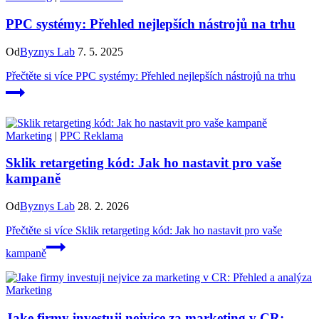
PPC systémy: Přehled nejlepších nástrojů na trhu
Od
Byznys Lab
7. 5. 2025
Přečtěte si více
PPC systémy: Přehled nejlepších nástrojů na trhu
Marketing
|
PPC Reklama
Sklik retargeting kód: Jak ho nastavit pro vaše
kampaně
Od
Byznys Lab
28. 2. 2026
Přečtěte si více
Sklik retargeting kód: Jak ho nastavit pro vaše
kampaně
Marketing
Jake firmy investuji nejvice za marketing v CR: