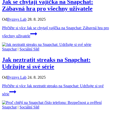
Jak se chytají vajíčka na Snapchat:
Zábavná hra pro všechny uživatele
Od
Byznys Lab
28. 8. 2025
Přečtěte si více
Jak se chytají vajíčka na Snapchat: Zábavná hra pro
všechny uživatele
Snapchat
|
Sociální Sítě
Jak neztratit streaks na Snapchat:
Udržujte si své série
Od
Byznys Lab
24. 8. 2025
Přečtěte si více
Jak neztratit streaks na Snapchat: Udržujte si své
série
Snapchat
|
Sociální Sítě