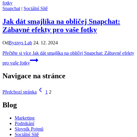
Snapchat
|
Sociální Sítě
Jak dát smajlíka na obličej Snapchat:
Zábavné efekty pro vaše fotky
Od
Byznys Lab
24. 12. 2024
Přečtěte si více
Jak dát smajlíka na obličej Snapchat: Zábavné efekty
pro vaše fotky
Navigace na stránce
Předchozí stránka
1
2
Blog
Marketing
Podnikání
Slovník Pojmů
Sociální Sítě