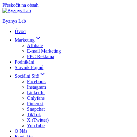
Přeskočit na obsah
Byznys Lab
Úvod
Marketing
Affiliate
E-mail Marketing
PPC Reklama
Podnikání
Slovník Pojmů
Sociální Sítě
Facebook
Instagram
LinkedIn
Onlyfans
Pinterest
Snapchat
TikTok
X (Twitter)
YouTube
O Nás
Kontakty