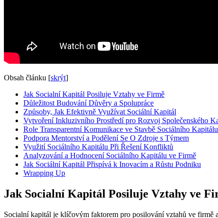
Obsah článku
[
skrýt
]
Jak Socialní Kapitál Posiluje Vztahy ve Firmě
Důležitost Budování Důvěry a Spolupráce
Způsoby, Jak Efektivně Využívat Sociální Kapitál
Vytvoření Inkluzivního Prostředí pro Rozvoj Společenského Ka
Role Transparentní Komunikace ve Stavbě Sociálního Kapitálu
Podpora Mentorství a Podělení Se O Zdroje s Týmem
Využití Sociálního Kapitálu Při Řešení Konfliktů
Analyzování a Hodnocení Sociálního Kapitálu ve Firmě
Jak Sociální Kapitál Přispívá k Inovacím a Růstu Podniku
Wrapping Up
Jak Socialní Kapitál Posiluje Vztahy ve F
Socialní kapitál je klíčovým faktorem pro posilování vztahů ve firmě 