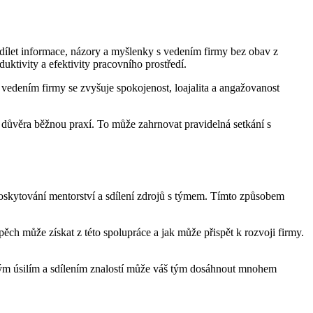
 sdílet informace, názory a myšlenky s vedením firmy bez obav z
uktivity a efektivity pracovního prostředí.
vedením firmy se zvyšuje spokojenost, loajalita a angažovanost
a důvěra běžnou praxí. To může zahrnovat pravidelná setkání s
e poskytování mentorství a sdílení zdrojů s týmem. Tímto způsobem
ěch může získat z této spolupráce a jak může přispět k rozvoji firmy.
ečným úsilím a sdílením znalostí může váš tým dosáhnout mnohem