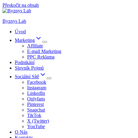
Přeskočit na obsah
Byznys Lab
Úvod
Marketing
Affiliate
E-mail Marketing
PPC Reklama
Podnikání
Slovník Pojmů
Sociální Sítě
Facebook
Instagram
LinkedIn
Onlyfans
Pinterest
Snapchat
TikTok
X (Twitter)
YouTube
O Nás
Kontakty