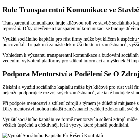
Role Transparentní Komunikace ve Stavbě
Transparentní komunikace hraje klíčovou roli ve stavbě sociálního ka
represálií. Díky otevřené a transparentní komunikaci se buduje důvěra
Využití sociálního kapitálu pro růst firmy může být klíčem k úspěch
pracovníků. To pak má za následek nižší fluktuaci zaměstnanců, vyšší
Vzhledem k významu transparentní komunikace a budování sociálního ka
vedením, vytvoření platformy pro sdílení informací a myšlenek či 
Podpora Mentorství a Podělení Se O Zdr
Získání a využití sociálního kapitálu může být klíčové pro růst vaší 
nejenže podporujete rozvoj svých zaměstnanců, ale také budujete siln
Při podpoře mentorství a sdílení zdrojů s týmem je důležité mít jasně
Díky mentorství mohou mladší zaměstnanci rychleji zdokonalit své dov
Využití sociálního kapitálu ve formě mentorství a sdílení zdrojů můž
větších úspěchů a efektivněji řešit výzvy, které přináší podnikání.