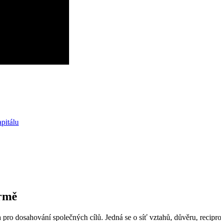
pitálu
irmě
a pro dosahování společných cílů. Jedná se o síť vztahů, důvěru, recipro