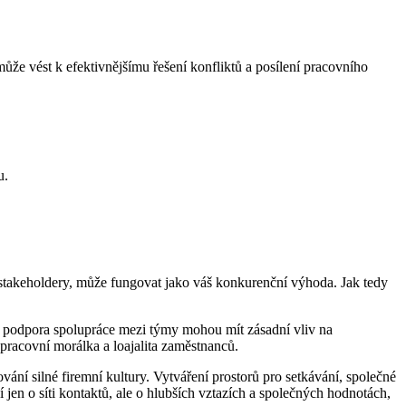
může vést k efektivnějšímu řešení konfliktů a posílení pracovního
u.
i stakeholdery, může fungovat jako váš konkurenční výhoda. Jak tedy
 a podpora spolupráce mezi týmy mohou mít zásadní vliv na
pracovní morálka a loajalita zaměstnanců.
vání silné firemní kultury. Vytváření prostorů pro setkávání, společné
jen o síti kontaktů, ale o hlubších vztazích a společných hodnotách,