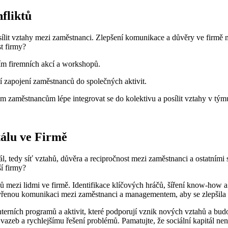
fliktů
posílit vztahy mezi zaměstnanci. Zlepšení komunikace a důvěry ve firmě 
st firmy?
ím firemních akcí a workshopů.
í zapojení zaměstnanců do společných aktivit.
zaměstnancům lépe integrovat se do kolektivu a posílit vztahy v tým
álu ve Firmě
ál, tedy síť vztahů, důvěra a recipročnost mezi zaměstnanci a ostatním
í firmy?
hů mezi lidmi ve firmě. Identifikace klíčových hráčů, šíření know-how
tevřenou komunikaci mezi zaměstnanci a managementem, aby se zlepšila 
interních programů a aktivit, které podporují vznik nových vztahů a budo
eb a rychlejšímu řešení problémů. Pamatujte, že sociální kapitál není 