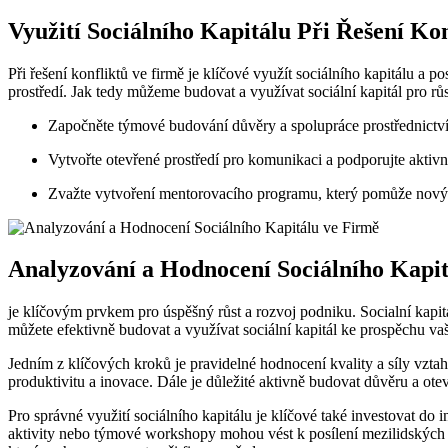
Využití Sociálního Kapitálu Při Řešení Kon
Při řešení konfliktů ve firmě je klíčové využít sociálního kapitálu a 
prostředí. Jak tedy můžeme budovat a využívat sociální kapitál pro rů
Započněte týmové budování důvěry a spolupráce prostřednictv
Vytvořte otevřené prostředí pro komunikaci a podporujte aktivn
Zvažte vytvoření mentorovacího programu, který pomůže novým 
Analyzování a Hodnocení Sociálního Kapit
je klíčovým prvkem pro úspěšný růst a rozvoj podniku. Socialní kapit
můžete efektivně budovat a využívat sociální kapitál ke prospěchu vaš
Jedním z klíčových kroků je pravidelné hodnocení kvality a síly vzta
produktivitu a inovace. Dále je důležité aktivně budovat důvěru a o
Pro správné využití sociálního kapitálu je klíčové také investovat do 
aktivity nebo týmové workshopy mohou vést k posílení mezilidských vaz