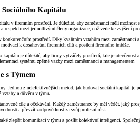
 Sociálního Kapitálu
pitálu v firemním prostředí. Je důležité, aby zaměstnanci měli možnost
 a respekt mezi jednotlivými členy organizace, což vede ke zvýšení prod
u v konkurenčním prostředí. Díky kvalitním vztahům mezi zaměstnanci a 
 motivaci k dosahování firemních cílů a posílení firemního imidže.
pitálu je důležité, aby firmy vytvářely prostředí, kde je otevřenost 
implementaci systému zpětné vazby mezi zaměstnanci a managementem.
oje s Týmem
firmy. Jednou z nejefektivnějších metod, jak budovat sociální kapitál, j
é vztahy a důvěru v týmu.
 stanovené cíle a očekávání. Každý zaměstnanec by měl vědět, jaký prosp
ednosti a převzít zodpovědnost za svůj profesní růst.
e také zlepšit komunikaci v týmu a posílit kolektivní inteligenci. Spol