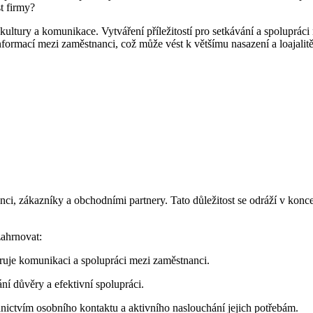
t firmy?
kultury a komunikace. Vytváření příležitostí pro setkávání a spoluprác
formací mezi zaměstnanci, což může vést k většímu nasazení a loajalitě
i, zákazníky a obchodními partnery. Tato důležitost se odráží v konceptu
zahrnovat:
ruje komunikaci a spolupráci mezi zaměstnanci.
í důvěry a efektivní spolupráci.
nictvím osobního kontaktu a aktivního naslouchání jejich potřebám.