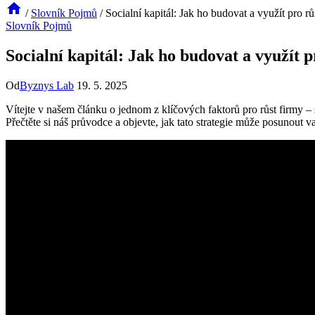
/
Slovník Pojmů
/
Socialní kapitál: Jak ho budovat a využít pro rů
Slovník Pojmů
Socialní kapitál: Jak ho budovat a využít p
Od
Byznys Lab
19. 5. 2025
Vítejte v našem článku o jednom z klíčových faktorů pro růst firmy – 
Přečtěte si náš průvodce a objevte, jak tato strategie může posunout 