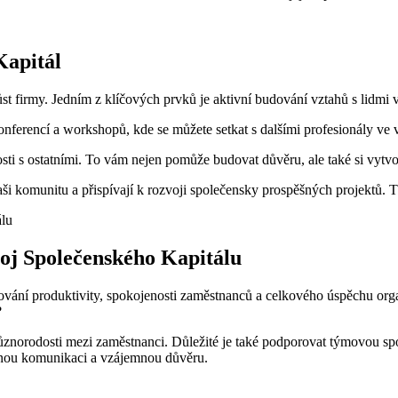
Kapitál
ůst firmy. Jedním z klíčových prvků je aktivní budování vztahů s lidmi
nferencí a workshopů, kde se můžete setkat s dalšími profesionály ve 
i s ostatními. To vám nejen pomůže budovat důvěru, ale také si vytvo
aši komunitu a přispívají k rozvoji společensky prospěšných projektů. Tí
voj Společenského Kapitálu
ování produktivity, spokojenosti zaměstnanců a celkového úspěchu organ
?
ůznorodosti mezi zaměstnanci. Důležité je také podporovat týmovou spolu
řenou komunikaci a vzájemnou důvěru.