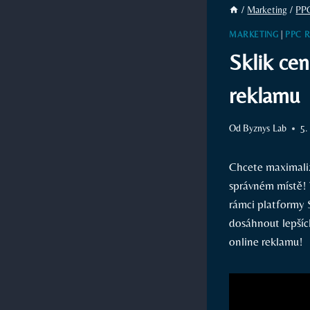
/
Marketing
/
PP
MARKETING
|
PPC 
Sklik cen
reklamu
Od
Byznys Lab
5.
Chcete maximaliz
správném místě! 
rámci platformy S
dosáhnout lepšíc
online reklamu!