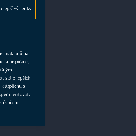
 lepší výsledky.
aci nákladů na
í a inspirace,
stálým
t stále lepších
 k úspěchu a
experimentovat.
 k úspěchu.