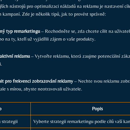
jších nástrojů pro optimalizaci nákladů na reklamu je nastavení cíl
 kampaní. Zde je několik tipů, jak to provést správně:
vný typ remarketingu
– Rozhodněte se, zda chcete cílit na uživatele
o na ty, kteří už vyjádřili zájem o vaše produkty.
aktivní reklamu
– Vytvořte reklamu, která zaujme potenciální záka
i.
mit pro frekvenci zobrazování reklamy
– Nechte svou reklamu zobr
le s mírou, abyste neotravovali uživatele.
p
Popis
 strategii
Vyberte strategii remarketingu podle cílů vaší k