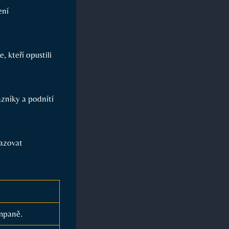
ení
, kteří opustili
zníky a podnítí
azovat
ampaně.