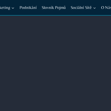
keting
Podnikání
Slovník Pojmů
Sociální Sítě
O Ná