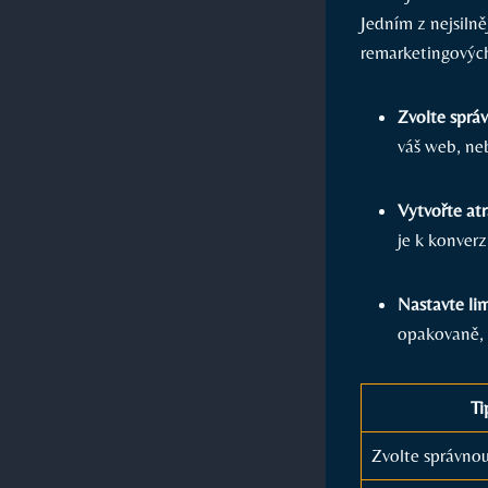
Jedním z nejsilně
remarketingových
Zvolte sprá
váš web, neb
Vytvořte atr
je k konverz
Nastavte li
opakovaně, a
Ti
Zvolte správnou