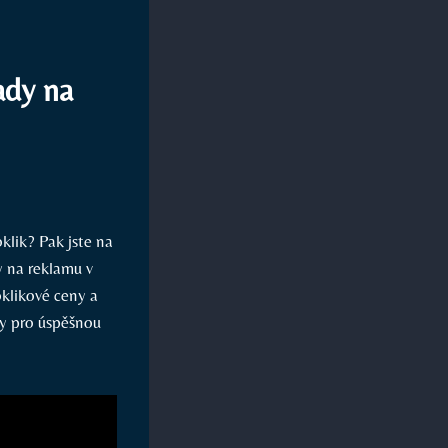
ady na
klik? Pak jste na
y na reklamu v
oklikové ceny a
ky pro úspěšnou