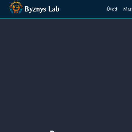
Přeskočit
Byznys Lab
Úvod
Mar
na
obsah