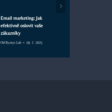
Email marketing: Jak
Marketing k
efektivně oslovit vaše
Základy ma
zákazníky
komunikace
Od
Byznys Lab
19. 7. 2025
Od
Byznys Lab