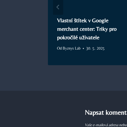
: Jak
Vlastní štítek v Google
vydělávat?
merchant center: Triky pro
pokročilé uživatele
 2025
Od
Byznys Lab
30. 5. 2025
Napsat koment
Vaše e-mailová adresa nebu