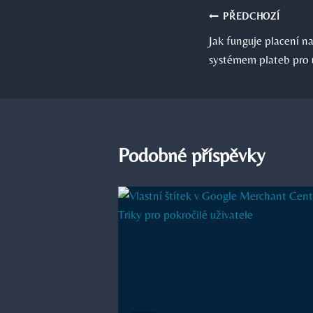
Navigace
PŘEDCHOZÍ
Jak funguje placení n
pro
systémem plateb pro 
příspěvek
Podobné příspěvky