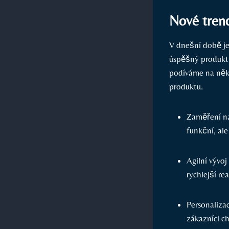
Nové trend
V dnešní době je
úspěšný produkt 
podíváme na něko
produktu.
Zaměření na
funkční, ale
Agilní vývo
rychlejší re
Personalizac
zákazníci ch