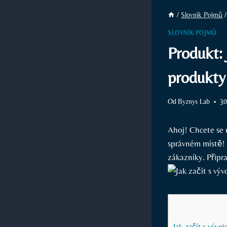
/
Slovník Pojmů
/
SLOVNÍK POJMŮ
Produkt: 
produkty
Od
Byznys Lab
30
Ahoj! Chcete se 
správném místě! 
zákazníky. Připra
Jak začít s výv