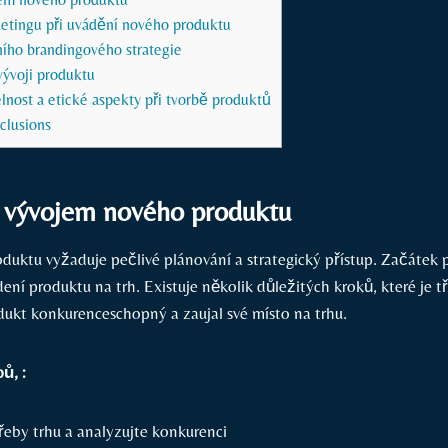
ketingu při uvádění nového produktu
ního brandingového strategie
vývoji produktu
lnost a etické aspekty při tvorbě produktů
clusions
s vývojem nového produktu
duktu vyžaduje pečlivé plánování a strategický přístup. Začátek p
ení produktu na trh. Existuje několik důležitých kroků, které je t
dukt konkurenceschopný a zaujal své místo na trhu.
ů, :
řeby trhu a analyzujte konkurenci