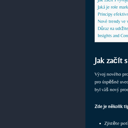
Jaká je role mar
Principy efektiv
Nové trendy ve 
Důraz na udržite
Insights and Con
Jak začít 
Vývoj nového pro
pro úspěšné uved
byl váš nový pro
Zde je několik tip
Zjistěte pot