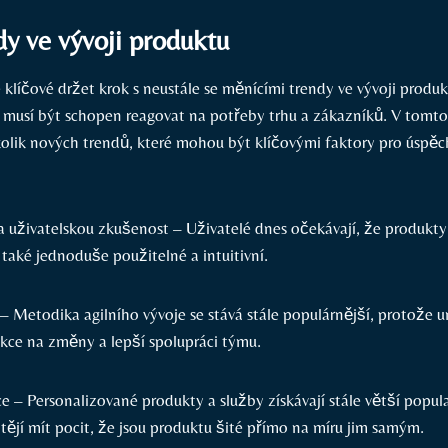
y ve vývoji produktu
 klíčové držet krok s neustále se měnícími trendy ve vývoji produ
musí být schopen reagovat na potřeby trhu a zákazníků. V tomto
lik nových trendů, které mohou být klíčovými faktory pro úspě
 uživatelskou zkušenost – Uživatelé dnes očekávají, že produkt
 také jednoduše použitelné a intuitivní.
j – Metodika agilního vývoje se stává stále populárnější, protože
akce na změny a lepší spolupráci týmu.
e – Personalizované produkty a služby získávají stále větší popul
tějí mít pocit, že jsou produktu šité přímo na míru jim samým.