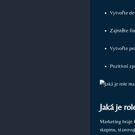
Vytvořte det
Zajistěte fi
Vytvořte pro
Pozitivní z
Jaká je ro
Marketing hraje k
skupinu, stanovu