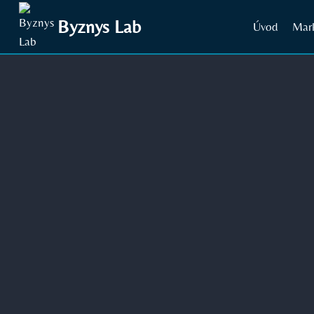
Přeskočit
Byznys Lab
Úvod
Mar
na
obsah