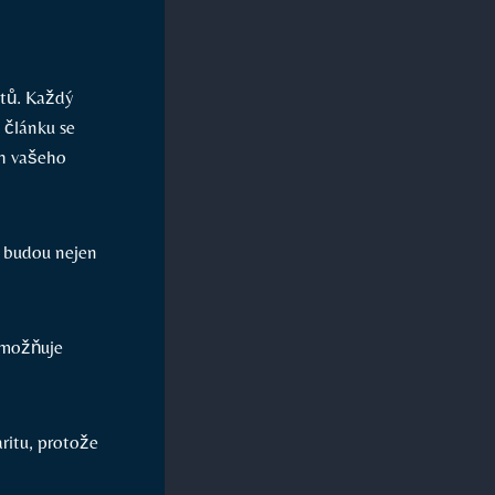
ktů. Každý
 článku se
ch vašeho
y budou nejen
 umožňuje
aritu, protože