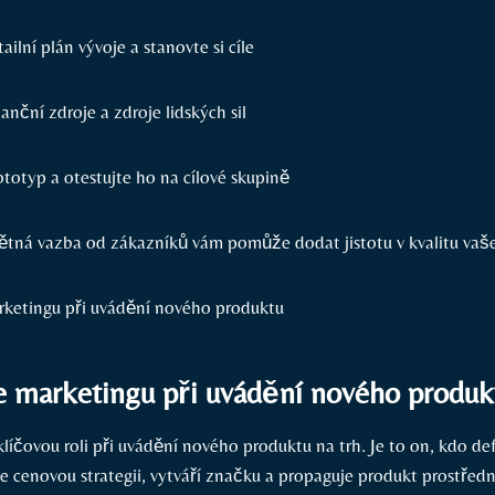
ailní plán vývoje a stanovte si cíle
nanční zdroje a zdroje lidských sil
totyp a otestujte ho na cílové skupině
pětná vazba od zákazníků vám pomůže dodat jistotu v kvalitu va
le marketingu při uvádění nového produk
líčovou roli při uvádění nového produktu na trh. Je to on, kdo def
je cenovou strategii, vytváří značku a propaguje produkt prostřed