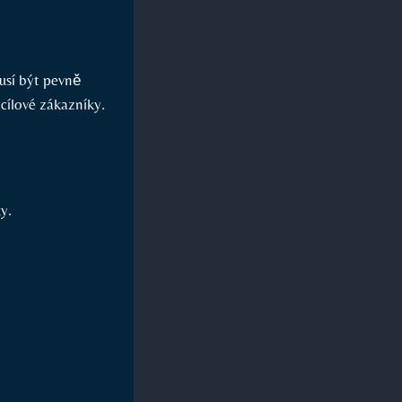
musí být pevně
cílové zákazníky.
y.