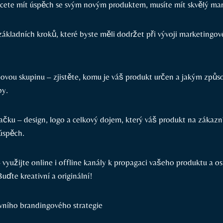
cete mít úspěch se svým novým produktem, musíte mít skvělý mar
základních kroků, které byste měli dodržet při vývoji marketingové
ílovou skupinu – zjistěte, komu je váš produkt určen a jakým způ
by.
ačku – design, logo a celkový dojem, který váš produkt na zákazní
 úspěch.
využijte online i offline kanály k propagaci vašeho produktu a os
uďte kreativní a originální!