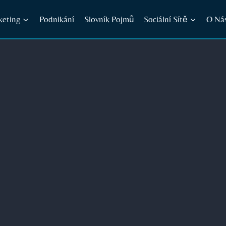
keting
Podnikání
Slovník Pojmů
Sociální Sítě
O Ná