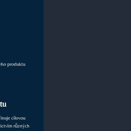
šeho produktu
tu
inuje cílovou
nictvím různých