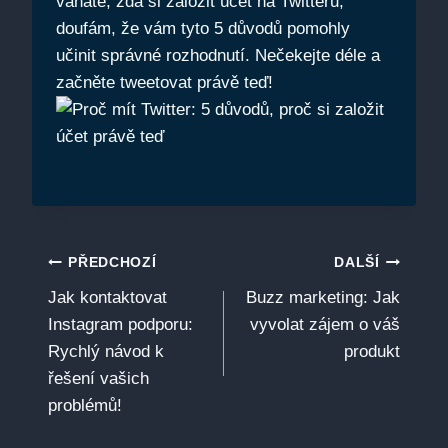
váháte, zda si založit účet na Twitteru,
doufám, že vám tyto 5 důvodů pomohly
učinit správné rozhodnutí. Nečekejte déle a
začněte tweetovat právě teď!
Navigace
PŘEDCHOZÍ
DALŠÍ
Jak kontaktovat
Buzz marketing: Jak
pro
Instagram podporu:
vyvolat zájem o váš
příspěvek
Rychlý návod k
produkt
řešení vašich
problémů!