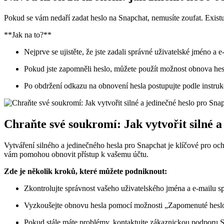
Pokud se vám nedaří zadat heslo na Snapchat, nemusíte zoufat. Existu
**Jak na to?**
Nejprve se ujistěte, že jste zadali správné uživatelské jméno a 
Pokud jste zapomněli heslo, můžete použít možnost obnova hesl
Po obdržení odkazu na obnovení hesla postupujte podle instrukc
Chraňte své soukromí: Jak vytvořit silné a
Vytváření silného a jedinečného hesla pro Snapchat je klíčové pro och
vám pomohou obnovit přístup k vašemu účtu.
Zde je několik kroků, které můžete podniknout:
Zkontrolujte správnost vašeho uživatelského jména a e-mailu s
Vyzkoušejte obnovu hesla pomocí možnosti „Zapomenuté heslo
Pokud stále máte problémy, kontaktujte zákaznickou podporu Sn