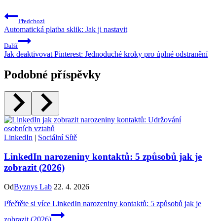
Předchozí
Automatická platba sklik: Jak ji nastavit
Další
Jak deaktivovat Pinterest: Jednoduché kroky pro úplné odstranění
Podobné příspěvky
LinkedIn
|
Sociální Sítě
LinkedIn narozeniny kontaktů: 5 způsobů jak je
zobrazit (2026)
Od
Byznys Lab
22. 4. 2026
Přečtěte si více
LinkedIn narozeniny kontaktů: 5 způsobů jak je
zobrazit (2026)