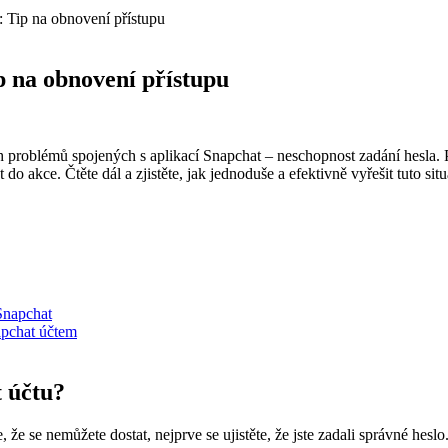
: Tip na obnovení přístupu
p na obnovení přístupu
ch problémů spojených s aplikací Snapchat – neschopnost zadání hesla. 
 do akce. Čtěte dál a zjistěte, jak jednoduše a efektivně vyřešit tuto situ
 Snapchat
apchat účtem
t účtu?
 se nemůžete dostat, nejprve se ujistěte, že jste zadali správné heslo. P