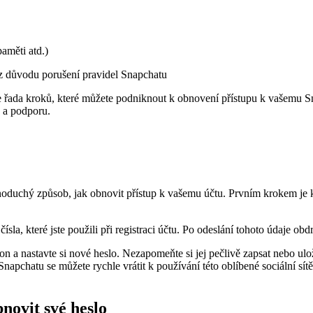
aměti atd.)
 z důvodu porušení pravidel Snapchatu
tuje řada kroků, které můžete podniknout k obnovení přístupu k vašemu
 a podporu.
noduchý způsob, jak obnovit přístup k vašemu účtu. Prvním krokem je k
sla, které jste použili při registraci účtu. Po odeslání tohoto údaje ob
fon a nastavte si nové heslo. Nezapomeňte si jej pečlivě zapsat nebo 
apchatu se můžete rychle vrátit k používání této oblíbené sociální sítě
novit své heslo