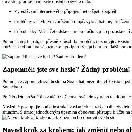
důvodů, proč se nemůžete dostat do svého účtu:
Vypadávání internetového připojení nebo špatný signál
Problémy s chybným zařízením (např. vybitá baterie, přetížení p
Případně byl Váš účet odstaven nebo došlo k jeho pozastavení
Pokud si nejste jisti, co přesně způsobilo problém, nezoufejte. Exis
můžete se obrátit na zákaznickou podporu Snapchatu pro další pomoc
Zapomněli jste své heslo? Žádný problém!
Pokud jste zapomněli své heslo na Snapchat, nezoufejte! Existuje jed
Snapchatu.
Poté budete požádáni o zadání vaší emailové adresy nebo telefonního čí
Následně postupujte podle instrukcí zaslaných na váš email nebo tele
situacím. S tímto jednoduchým tipem na obnovení přístupu k účtu na Sn
Návod krok za krokem: jak změnit nebo ob