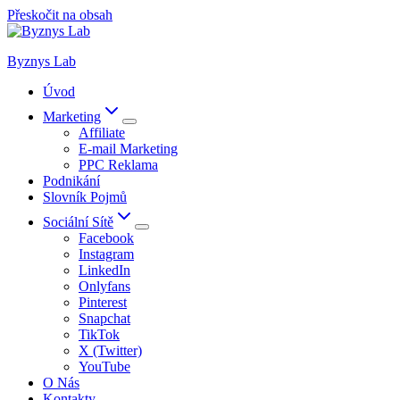
Přeskočit na obsah
Byznys Lab
Úvod
Marketing
Affiliate
E-mail Marketing
PPC Reklama
Podnikání
Slovník Pojmů
Sociální Sítě
Facebook
Instagram
LinkedIn
Onlyfans
Pinterest
Snapchat
TikTok
X (Twitter)
YouTube
O Nás
Kontakty