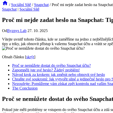
/
Sociální Sítě
/
Snapchat
/
Proč mi nejde zadat heslo na Snapchat
Snapchat
|
Sociální Sítě
Proč mi nejde zadat heslo na Snapchat: Ti
Od
Byznys Lab
27. 10. 2025
Vítejte uvnitř tohoto článku, kde se zaměříme na jedno z nejběžnější
tipy a triky, jak obnovit přístup k vašemu Snapchat účtu a vrátit se zpět
Obsah článku
[
skrýt
]
Proč se nemůžete dostat do svého Snapchat účtu?
Zapomněli jste své heslo? Žádný problém!
Návod krok za krokem: jak změnit nebo obnovit své heslo
Chraňte své soukromí: Jak vytvořit silné a jedinečné heslo pro
Nezoufejte: Pomůžeme vám získat zpět kontrolu nad vaším Sn
The Conclusion
Proč se nemůžete dostat do svého Snapcha
Pokud jste měli problémy se vstupem do svého Snapchat účtu a zdá se, že