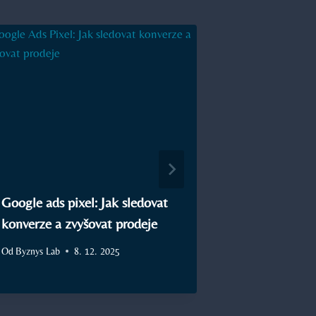
Google ads pixel: Jak sledovat
WOM market
konverze a zvyšovat prodeje
doporučení a
Od
Byznys Lab
8. 12. 2025
Od
Byznys Lab