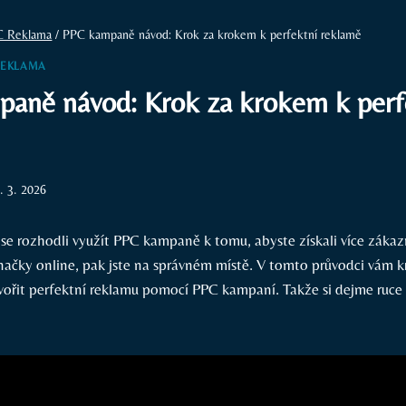
C Reklama
/
PPC kampaně návod: Krok za krokem k perfektní reklamě
REKLAMA
aně návod: Krok za krokem k perf
. 3. 2026
se rozhodli využít PPC kampaně k tomu, abyste získali více zákazn
 značky online, pak jste na správném místě. V tomto průvodci vám 
vořit perfektní reklamu pomocí PPC kampaní. Takže si dejme ruce