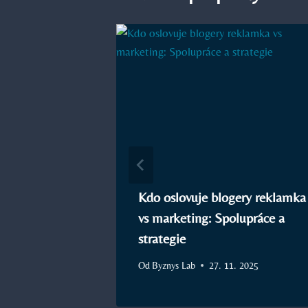
, které
Kdo oslovuje blogery reklamka
 úspěchu
vs marketing: Spolupráce a
strategie
2025
Od
Byznys Lab
27. 11. 2025