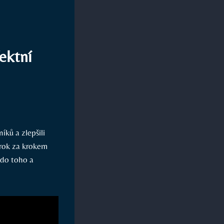
ektní
íků a zlepšili
krok za krokem
 do toho a