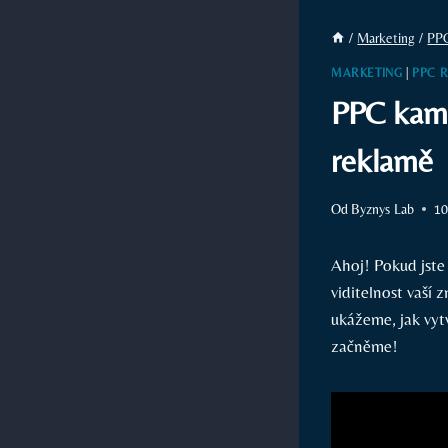
/
Marketing
/
PP
MARKETING
|
PPC 
PPC kamp
reklamě
Od
Byznys Lab
10
Ahoj! Pokud jste 
viditelnost vaší
ukážeme, jak vyt
začněme!