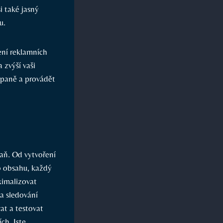
i také jasný
u.
vení reklamních
 zvýší vaši
mpaně a provádět
aň. Od vytvoření
ho obsahu, každý
ximalizovat
a sledování
at a testovat
ch. Jste