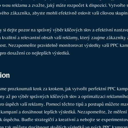
o svou reklamu a zvažte, jaký máte rozpočet k dispozici. Vytvořte s
ového zákazníka, abyste mohli efektivně oslovit vaši cílovou skupin
y si dejte pozor na správný výběr klíčových slov a efektivní nasta
 kvalitní a relevantní obsah vaší reklamy, který zaujme zákazníky a
nost. Nezapomeňte pravidelně monitorovat výsledky vaší PPC ka
pro dosažení co nejlepších výsledků.
ion
sme prozkoumali krok za krokem, jak vytvořit perfektní PPC kamp
piny až po výběr správných klíčových slov a optimalizaci reklamní
 pro úspěch vaší reklamy. Pomocí těchto tipů a postupů můžete ma
kampaní a dosáhnout lepších výsledků. Nezapomeňte, že měření 
k úspěchu. Buďte strategičtí a kreativní a nebojte se experimentov
en tak můžete dosáhnout skvělých výsledků ve svých PPC kampaní