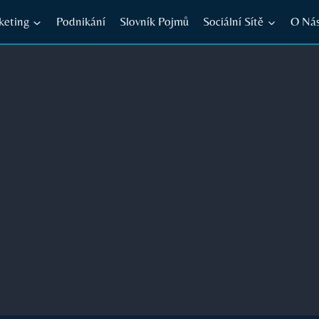
keting
Podnikání
Slovník Pojmů
Sociální Sítě
O Ná