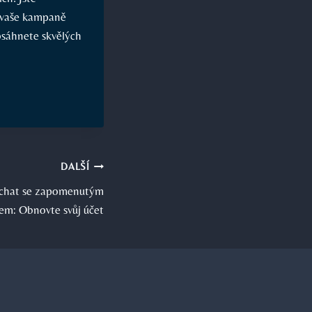
e vaše kampaně
osáhnete skvělých
DALŠÍ
pchat se zapomenutým
em: Obnovte svůj účet