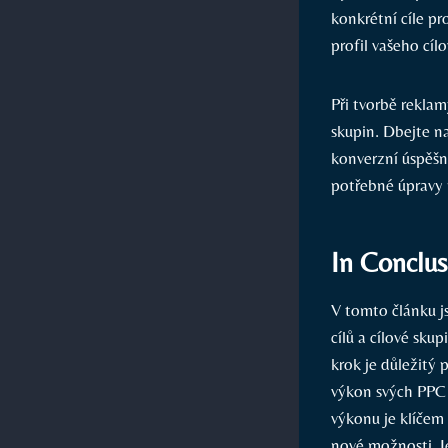
konkrétní cíle pr
profil vašeho cíl
Při tvorbě reklam
skupin. Dbejte na
konverzní úspěš
potřebné úpravy 
In Conclus
V tomto článku j
cílů a cílové sku
krok je důležitý
výkon svých PPC 
výkonu je klíčem 
nové možnosti. J